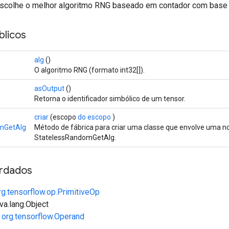
scolhe o melhor algoritmo RNG baseado em contador com base n
licos
alg
()
O algoritmo RNG (formato int32[]).
asOutput
()
Retorna o identificador simbólico de um tensor.
criar
(escopo
do escopo
)
mGetAlg
Método de fábrica para criar uma classe que envolve uma 
StatelessRandomGetAlg.
rdados
rg.tensorflow.op.PrimitiveOp
va.lang.Object
e
org.tensorflow.Operand