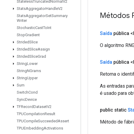
Stateless
Truncated
Normal
V2
Stats
Aggregator
Handle
V2
Métodos 
Stats
Aggregator
Set
Summary
Writer
Stochastic
Cast
To
Int
Saída
pública <
Stop
Gradient
Strided
Slice
O algoritmo RNG 
Strided
Slice
Assign
Strided
Slice
Grad
Saída
pública <
String
Lower
String
NGrams
Retorna o identi
String
Upper
Sum
As entradas par
Switch
Cond
é usado para obt
Sync
Device
TFRecord
Dataset
V2
public static
St
TPUCompilation
Result
TPUCompile
Succeeded
Assert
Método de fábri
TPUEmbedding
Activations