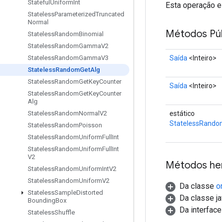
Stateful
Uniform
Int
Esta operação e
Stateless
Parameterized
Truncated
Normal
Métodos Púb
Stateless
Random
Binomial
Stateless
Random
Gamma
V2
Saída
<Inteiro>
Stateless
Random
Gamma
V3
Stateless
Random
Get
Alg
Stateless
Random
Get
Key
Counter
Saída
<Inteiro>
Stateless
Random
Get
Key
Counter
Alg
estático
Stateless
Random
Normal
V2
StatelessRando
Stateless
Random
Poisson
Stateless
Random
Uniform
Full
Int
Stateless
Random
Uniform
Full
Int
V2
Métodos he
Stateless
Random
Uniform
Int
V2
Stateless
Random
Uniform
V2
Da classe
o
Stateless
Sample
Distorted
Da classe ja
Bounding
Box
Da interfac
Stateless
Shuffle