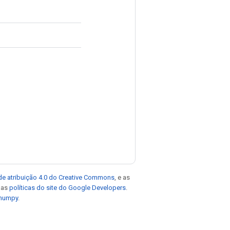
de atribuição 4.0 do Creative Commons
, e as
e as
políticas do site do Google Developers
.
 numpy
.