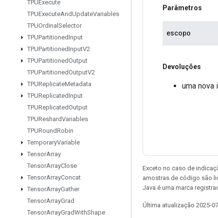
TPUExecute
Parâmetros
TPUExecute
And
Update
Variables
TPUOrdinal
Selector
escopo
TPUPartitioned
Input
TPUPartitioned
Input
V2
TPUPartitioned
Output
Devoluções
TPUPartitioned
Output
V2
TPUReplicate
Metadata
uma nova 
TPUReplicated
Input
TPUReplicated
Output
TPUReshard
Variables
TPURound
Robin
Temporary
Variable
Tensor
Array
Tensor
Array
Close
Exceto no caso de indicaç
Tensor
Array
Concat
amostras de código são l
Java é uma marca registra
Tensor
Array
Gather
Tensor
Array
Grad
Última atualização 2025-0
Tensor
Array
Grad
With
Shape