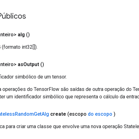
Públicos
Inteiro>
alg
()
(formato int32[]).
Inteiro>
as
Output
()
ficador simbólico de um tensor.
a operações do TensorFlow são saídas de outra operação do T
er um identificador simbólico que representa o cálculo da entrad
ateless
Random
Get
Alg
create
(escopo
do escopo
)
ca para criar uma classe que envolve uma nova operação State