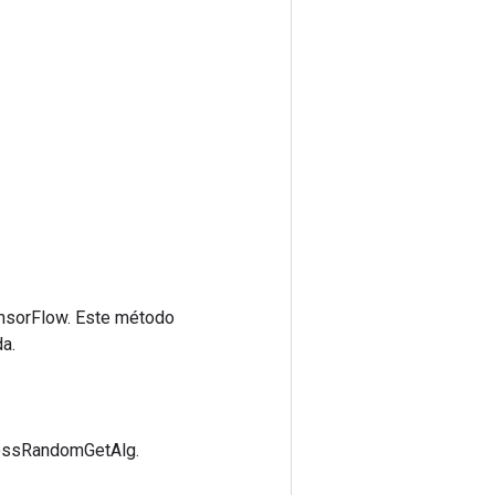
ensorFlow. Este método
a.
lessRandomGetAlg.