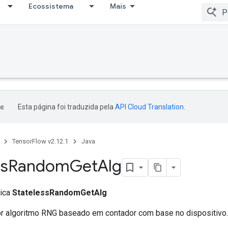
Ecossistema
Mais
Esta página foi traduzida pela
API Cloud Translation
.
TensorFlow v2.12.1
Java
ss
Random
Get
Alg
lica
StatelessRandomGetAlg
r algoritmo RNG baseado em contador com base no dispositivo.