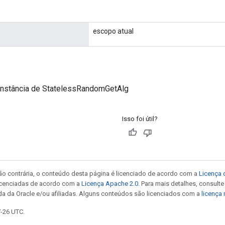
escopo atual
instância de StatelessRandomGetAlg
Isso foi útil?
ão contrária, o conteúdo desta página é licenciado de acordo com a
Licença 
icenciadas de acordo com a
Licença Apache 2.0
. Para mais detalhes, consult
da da Oracle e/ou afiliadas. Alguns conteúdos são licenciados com a
licença
7-26 UTC.