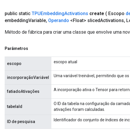
public static
TPUEmbedding
Activations
create
( Escopo
d
embedding
Variable
,
Operando
<Float> sliced
Activations
,
Lo
Método de fábrica para criar uma classe que envolve uma n
Parâmetros
escopo atual
escopo
Uma variável treinável, permitindo que o
incorporaçãoVariável
A incorporação ativa o Tensor para retorn
fatiadoAtivações
O ID da tabela na configuração da camada
tabelaId
ativações foram calculadas.
Identificador do conjunto de índices de i
ID de pesquisa