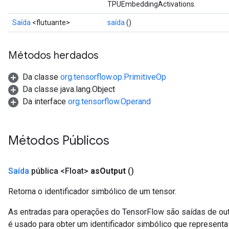
TPUEmbeddingActivations.
Saída
<flutuante>
saída
()
Métodos herdados
Da classe
org.tensorflow.op.PrimitiveOp
Da classe java.lang.Object
Da interface
org.tensorflow.Operand
Métodos Públicos
Saída
pública <Float>
as
Output
()
Retorna o identificador simbólico de um tensor.
As entradas para operações do TensorFlow são saídas de ou
é usado para obter um identificador simbólico que representa 