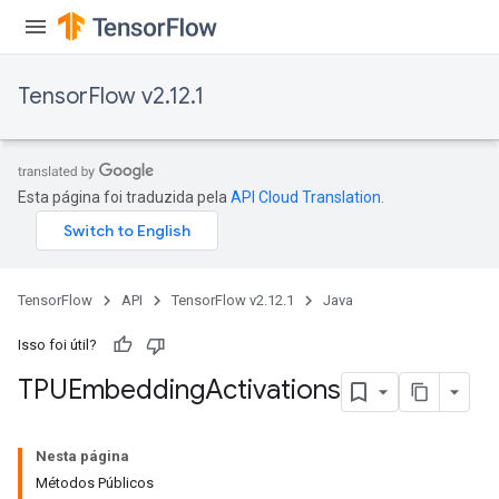
TensorFlow v2.12.1
Esta página foi traduzida pela
API Cloud Translation
.
TensorFlow
API
TensorFlow v2.12.1
Java
Isso foi útil?
TPUEmbedding
Activations
Nesta página
Métodos Públicos