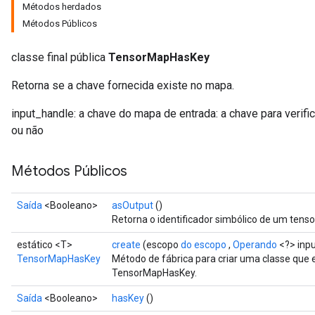
Métodos herdados
Métodos Públicos
classe final pública
TensorMapHasKey
Retorna se a chave fornecida existe no mapa.
input_handle: a chave do mapa de entrada: a chave para verifi
ou não
Métodos Públicos
Saída
<Booleano>
asOutput
()
Retorna o identificador simbólico de um tenso
estático <T>
create
(escopo
do escopo
,
Operando
<?> inp
TensorMapHasKey
Método de fábrica para criar uma classe que
TensorMapHasKey.
Saída
<Booleano>
hasKey
()