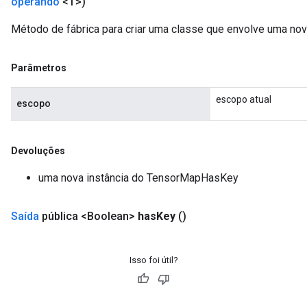
operando
<T>)
Método de fábrica para criar uma classe que envolve uma n
Parâmetros
escopo atual
escopo
Devoluções
uma nova instância do TensorMapHasKey
Saída
pública <Boolean>
has
Key
()
Isso foi útil?