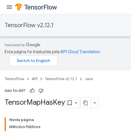
TensorFlow v2.12.1
Esta página foi traduzida pela
API Cloud Translation
.
TensorFlow
API
TensorFlow v2.12.1
Java
Isso foi útil?
Tensor
Map
Has
Key
Nesta página
Métodos Públicos