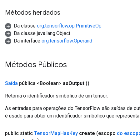
Métodos herdados
Da classe
org.tensorflow.op.PrimitiveOp
Da classe java.lang.Object
Da interface
org.tensorflow.Operand
Métodos Públicos
Saída
pública <Boolean>
as
Output
()
Retorna o identificador simbólico de um tensor.
As entradas para operações do TensorFlow são saídas de ou
é usado para obter um identificador simbólico que representa 
public static
Tensor
Map
Has
Key
create
(escopo
do escop