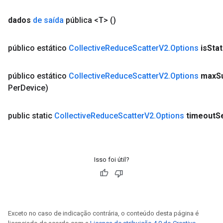
dTensorBatch
dados
de saída
pública <T>
()
público estático
Collective
Reduce
Scatter
V2
.
Options
is
Sta
público estático
Collective
Reduce
Scatter
V2
.
Options
max
S
Per
Device)
public static
Collective
Reduce
Scatter
V2
.
Options
timeout
S
rBatch
Isso foi útil?
Batch
atch
Exceto no caso de indicação contrária, o conteúdo desta página é