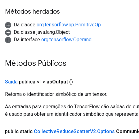
Métodos herdados
Da classe
org.tensorflow.op.PrimitiveOp
Da classe java.lang.Object
Da interface
org.tensorflow.Operand
Métodos Públicos
Saída
pública <T>
as
Output
()
Retorna o identificador simbólico de um tensor.
As entradas para operações do TensorFlow são saídas de ou
é usado para obter um identificador simbólico que representa 
public static
Collective
Reduce
Scatter
V2
.
Options
Communic