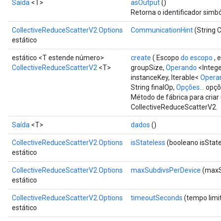
Saída
<T>
asOutput
()
Retorna o identificador simbó
CollectiveReduceScatterV2.Options
CommunicationHint
(String 
estático
estático <T estende número>
create
( Escopo
do escopo
, 
CollectiveReduceScatterV2
<T>
groupSize,
Operando
<Intege
instanceKey, Iterable<
Opera
String finalOp,
Opções...
opçõ
Método de fábrica para cria
CollectiveReduceScatterV2.
Saída
<T>
dados
()
CollectiveReduceScatterV2.Options
isStateless
(booleano isState
estático
CollectiveReduceScatterV2.Options
maxSubdivsPerDevice
(maxS
estático
CollectiveReduceScatterV2.Options
timeoutSeconds
(tempo limi
estático