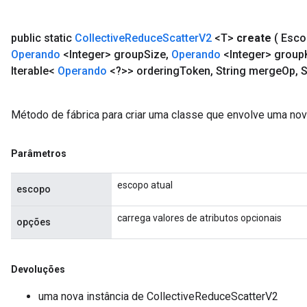
public static
Collective
Reduce
Scatter
V2
<T>
create
( Esc
Operando
<Integer> group
Size
,
Operando
<Integer> group
Iterable<
Operando
<?>> ordering
Token
,
String merge
Op
,
S
Método de fábrica para criar uma classe que envolve uma no
Parâmetros
escopo atual
escopo
carrega valores de atributos opcionais
opções
Devoluções
uma nova instância de CollectiveReduceScatterV2
ryTensorBatch