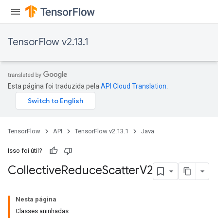
TensorFlow v2.13.1
Esta página foi traduzida pela
API Cloud Translation
.
TensorFlow
API
TensorFlow v2.13.1
Java
Isso foi útil?
Collective
Reduce
Scatter
V2
Nesta página
Classes aninhadas