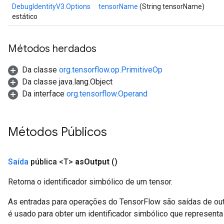
DebugIdentityV3.Options
tensorName
(String tensorName)
estático
rBatch
Métodos herdados
Batch
Da classe
org.tensorflow.op.PrimitiveOp
atch
Da classe java.lang.Object
Da interface
org.tensorflow.Operand
Métodos Públicos
Saída
pública <T>
as
Output
()
Retorna o identificador simbólico de um tensor.
As entradas para operações do TensorFlow são saídas de ou
é usado para obter um identificador simbólico que representa 