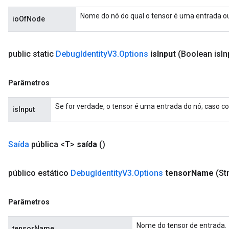
Nome do nó do qual o tensor é uma entrada ou
ioOfNode
public static
Debug
Identity
V3
.
Options
is
Input
(Boolean is
In
Parâmetros
Se for verdade, o tensor é uma entrada do nó; caso con
isInput
Saída
pública <T>
saída
()
público estático
Debug
Identity
V3
.
Options
tensor
Name
(St
Parâmetros
Nome do tensor de entrada.
tensorName