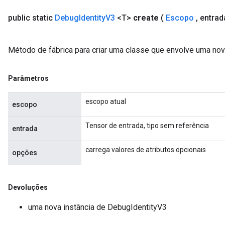
public static
Debug
Identity
V3
<T>
create
(
Escopo
,
entra
Método de fábrica para criar uma classe que envolve uma no
Parâmetros
escopo atual
escopo
Tensor de entrada, tipo sem referência
entrada
carrega valores de atributos opcionais
opções
Devoluções
uma nova instância de DebugIdentityV3