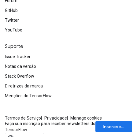
Fórum
rs
GitHub
tDescentParameters
Twitter
YouTube
Suporte
Issue Tracker
Notas da versão
Stack Overflow
Diretrizes da marca
Menções do TensorFlow
Termos de Serviço
Privacidade
Manage cookies
Faça sua inscrição para receber newsletters do
Inscrever-se
TensorFlow