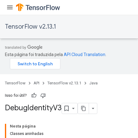
TensorFlow v2.13.1
Esta página foi traduzida pela
API Cloud Translation
.
TensorFlow
API
TensorFlow v2.13.1
Java
Isso foi útil?
Debug
Identity
V3
Nesta página
Classes aninhadas