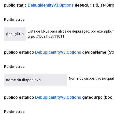
public static
Debug
Identity
V3
.
Options
debug
Urls
(List<Str
Parâmetros
Lista de URLs para alvos de depuração, por exemplo, 
debugUrls
grpc:://localhost:11011
público estático
Debug
Identity
V3
.
Options
device
Name
(St
Parâmetros
Nome do dispositivo no qual 
nome do dispositivo
público estático
Debug
Identity
V3
.
Options
gated
Grpc
(bool
Parâmetros