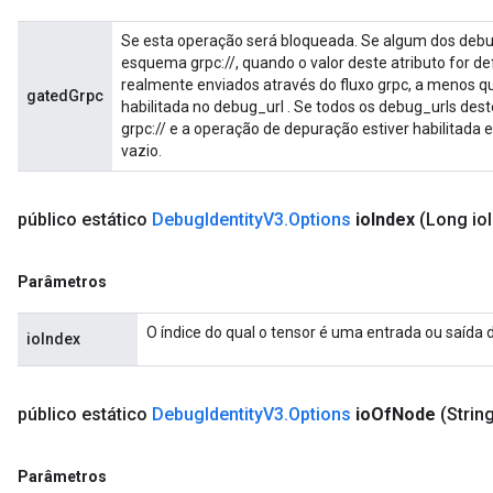
Se esta operação será bloqueada. Se algum dos debu
esquema grpc://, quando o valor deste atributo for d
realmente enviados através do fluxo grpc, a menos q
gatedGrpc
habilitada no debug_url . Se todos os debug_urls d
grpc:// e a operação de depuração estiver habilitada
vazio.
público estático
Debug
Identity
V3
.
Options
io
Index
(Long io
Parâmetros
O índice do qual o tensor é uma entrada ou saída 
ioIndex
público estático
Debug
Identity
V3
.
Options
io
Of
Node
(String
Parâmetros