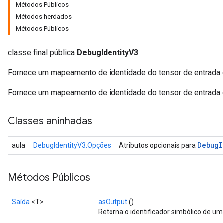
Métodos Públicos
Métodos herdados
Métodos Públicos
classe final pública
DebugIdentityV3
Fornece um mapeamento de identidade do tensor de entrada d
Fornece um mapeamento de identidade do tensor de entrada d
Classes aninhadas
Debug
I
aula
DebugIdentityV3.Opções
Atributos opcionais para
Métodos Públicos
Saída
<T>
asOutput
()
Retorna o identificador simbólico de um