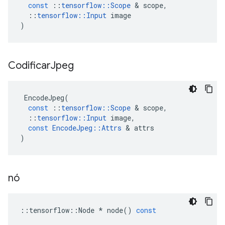
const
::
tensorflow
::
Scope
&
scope
,
::
tensorflow
::
Input
image
)
Codificar
Jpeg
EncodeJpeg
(
const
::
tensorflow
::
Scope
&
scope
,
::
tensorflow
::
Input
image
,
const
EncodeJpeg
::
Attrs
&
attrs
)
nó
::
tensorflow
::
Node
*
node
()
const