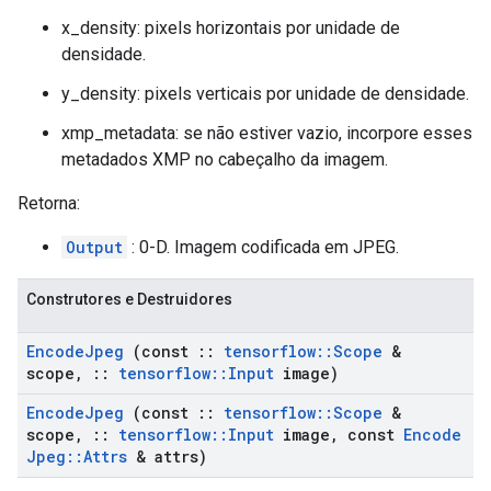
x_density: pixels horizontais por unidade de
densidade.
y_density: pixels verticais por unidade de densidade.
xmp_metadata: se não estiver vazio, incorpore esses
metadados XMP no cabeçalho da imagem.
Retorna:
Output
: 0-D. Imagem codificada em JPEG.
Construtores e Destruidores
Encode
Jpeg
(const
::
tensorflow
::
Scope
&
scope
,
::
tensorflow
::
Input
image)
Encode
Jpeg
(const
::
tensorflow
::
Scope
&
scope
,
::
tensorflow
::
Input
image
,
const
Encode
Jpeg
::
Attrs
& attrs)