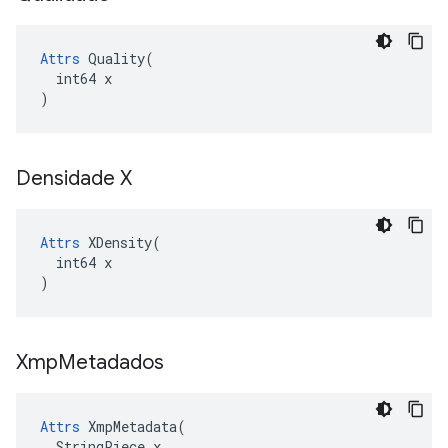
Attrs
 Quality(

  int64 x

)
Densidade X
Attrs
 XDensity(

  int64 x

)
Xmp
Metadados
Attrs
 XmpMetadata(

  StringPiece x
