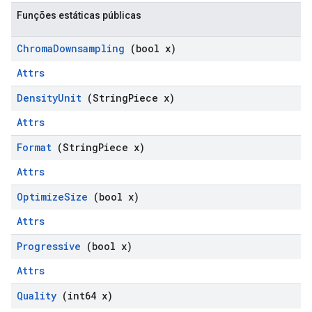
Funções estáticas públicas
Chroma
Downsampling
(bool x)
Attrs
Density
Unit
(String
Piece x)
Attrs
Format
(String
Piece x)
Attrs
Optimize
Size
(bool x)
Attrs
Progressive
(bool x)
Attrs
Quality
(int64 x)