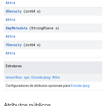
Attrs
XDensity
(int64 x)
Attrs
Xmp
Metadata
(String
Piece x)
Attrs
YDensity
(int64 x)
Attrs
Estruturas
tensorflow:: ops:: EncodeJpeg:: Attrs
Configuradores de atributos opcionais para
EncodeJpeg
.
Atributos públicos