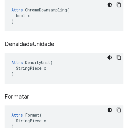
Attrs
 ChromaDownsampling(

  bool x

)
Densidade
Unidade
Attrs
 DensityUnit(

  StringPiece x

)
Formatar
Attrs
 Format(

  StringPiece x

)