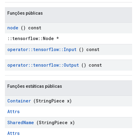
Funções públicas
node
() const
::tensorflow::Node *
operator
::
tensorflow
::
Input
() const
operator
::
tensorflow
::
Output
() const
Funções estáticas públicas
Container
(String
Piece x)
Attrs
Shared
Name
(String
Piece x)
Attrs