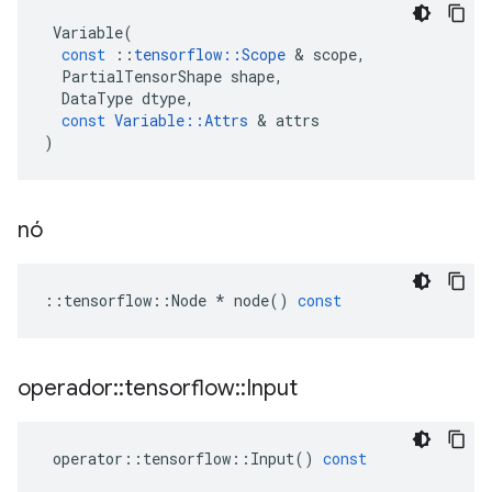
Variable
(
const
::
tensorflow
::
Scope
&
scope
,
PartialTensorShape
shape
,
DataType
dtype
,
const
Variable
::
Attrs
&
attrs
)
nó
::
tensorflow
::
Node
*
node
()
const
operador
::
tensorflow
::
Input
operator
::
tensorflow
::
Input
()
const