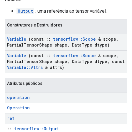
Output
: uma referência ao tensor variável.
Construtores e Destruidores
Variable
(const
::
tensorflow
::
Scope
& scope
,
Partial
Tensor
Shape shape
,
Data
Type dtype)
Variable
(const
::
tensorflow
::
Scope
& scope
,
Partial
Tensor
Shape shape
,
Data
Type dtype
,
const
Variable
::
Attrs
& attrs)
Atributos públicos
operation
Operation
ref
::
tensorflow::Output