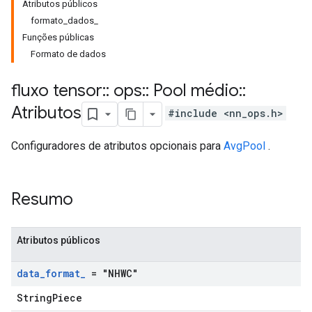
Atributos públicos
formato_dados_
Funções públicas
Formato de dados
fluxo tensor
::
ops
::
Pool médio
::
Atributos
#include <nn_ops.h>
Configuradores de atributos opcionais para
AvgPool
.
Resumo
Atributos públicos
data
_
format
_
= "NHWC"
StringPiece