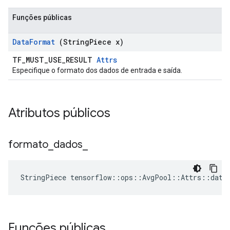
Funções públicas
Data
Format
(String
Piece x)
TF_MUST_USE_RESULT
Attrs
Especifique o formato dos dados de entrada e saída.
Atributos públicos
formato
_
dados
_
StringPiece tensorflow::ops::AvgPool::Attrs::data
Funções públicas