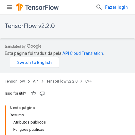
Fazer login
TensorFlow v2.2.0
Esta página foi traduzida pela
API Cloud Translation
.
TensorFlow
API
TensorFlow v2.2.0
C++
Isso foi útil?
Nesta página
Resumo
Atributos públicos
Funções públicas