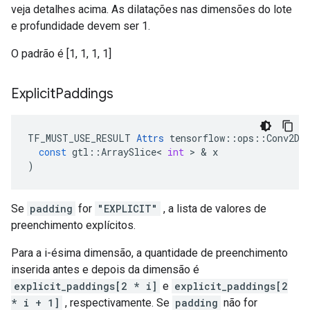
veja detalhes acima. As dilatações nas dimensões do lote
e profundidade devem ser 1.
O padrão é [1, 1, 1, 1]
Explicit
Paddings
TF_MUST_USE_RESULT
Attrs
tensorflow
::
ops
::
Conv2DB
const
gtl
::
ArraySlice
<
int
>
&
x
)
Se
padding
for
"EXPLICIT"
, a lista de valores de
preenchimento explícitos.
Para a i-ésima dimensão, a quantidade de preenchimento
inserida antes e depois da dimensão é
explicit_paddings[2 * i]
e
explicit_paddings[2
* i + 1]
, respectivamente. Se
padding
não for