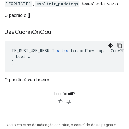
"EXPLICIT"
,
explicit_paddings
deverá estar vazio.
O padrão é []
Use
Cudnn
On
Gpu
TF_MUST_USE_RESULT 
Attrs
 tensorflow::ops::Conv2DBa
  bool x

)
O padrão é verdadeiro.
Isso foi útil?
Exceto em caso de indicação contrária, o conteúdo desta página é