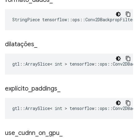
StringPiece tensorflow::ops::Conv2DBackpropFilter
dilatações
_
gtl::ArraySlice< int > tensorflow::ops::Conv2DBack
explícito
_
paddings
_
gtl::ArraySlice< int > tensorflow::ops::Conv2DBack
use
_
cudnn
_
on
_
gpu
_