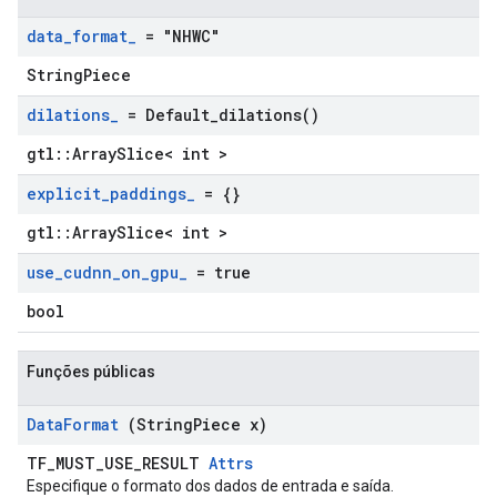
data
_
format
_
= "NHWC"
StringPiece
dilations
_
=
Default_dilations(
)
gtl::ArraySlice< int >
explicit
_
paddings
_
= {}
gtl::ArraySlice< int >
use
_
cudnn
_
on
_
gpu
_
= true
bool
Funções públicas
Data
Format
(String
Piece x)
TF_MUST_USE_RESULT
Attrs
Especifique o formato dos dados de entrada e saída.