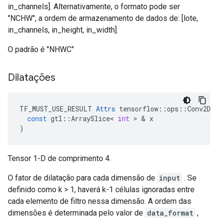
in_channels]. Alternativamente, o formato pode ser
"NCHW", a ordem de armazenamento de dados de: [lote,
in_channels, in_height, in_width].
O padrão é "NHWC"
Dilatações
TF_MUST_USE_RESULT
Attrs
tensorflow
::
ops
::
Conv2DB
const
gtl
::
ArraySlice
<
int
>
&
x
)
Tensor 1-D de comprimento 4.
O fator de dilatação para cada dimensão de
input
. Se
definido como k > 1, haverá k-1 células ignoradas entre
cada elemento de filtro nessa dimensão. A ordem das
dimensões é determinada pelo valor de
data_format
,