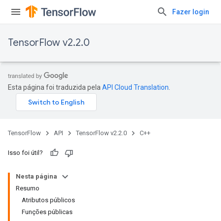
Fazer login
TensorFlow v2.2.0
Esta página foi traduzida pela
API Cloud Translation
.
TensorFlow
API
TensorFlow v2.2.0
C++
Isso foi útil?
Nesta página
Resumo
Atributos públicos
Funções públicas