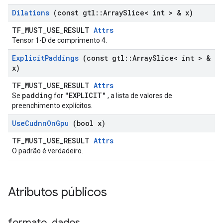
Dilations
(const gtl
::
Array
Slice< int > & x)
TF_MUST_USE_RESULT
Attrs
Tensor 1-D de comprimento 4.
Explicit
Paddings
(const gtl
::
Array
Slice< int > &
x)
TF_MUST_USE_RESULT
Attrs
padding
"EXPLICIT"
Se
for
, a lista de valores de
preenchimento explícitos.
Use
Cudnn
On
Gpu
(bool x)
TF_MUST_USE_RESULT
Attrs
O padrão é verdadeiro.
Atributos públicos
formato
_
dados
_