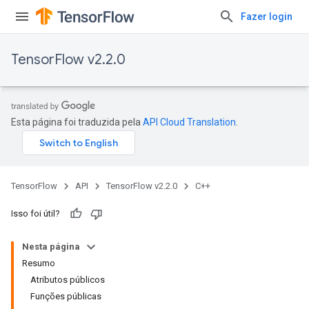
Fazer login
TensorFlow v2.2.0
Esta página foi traduzida pela
API Cloud Translation
.
TensorFlow
API
TensorFlow v2.2.0
C++
Isso foi útil?
Nesta página
Resumo
Atributos públicos
Funções públicas