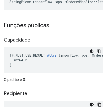
StringPiece tensorflow::ops::OrderedMapSize::Attr
Funções públicas
Capacidade
TF_MUST_USE_RESULT 
Attrs
 tensorflow::ops::OrderedM
  int64 x

)
O padrão é 0.
Recipiente