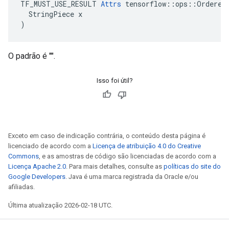
TF_MUST_USE_RESULT 
Attrs
 tensorflow::ops::OrderedM
  StringPiece x

)
O padrão é "".
Isso foi útil?
Exceto em caso de indicação contrária, o conteúdo desta página é
licenciado de acordo com a
Licença de atribuição 4.0 do Creative
Commons
, e as amostras de código são licenciadas de acordo com a
Licença Apache 2.0
. Para mais detalhes, consulte as
políticas do site do
Google Developers
. Java é uma marca registrada da Oracle e/ou
afiliadas.
Última atualização 2026-02-18 UTC.