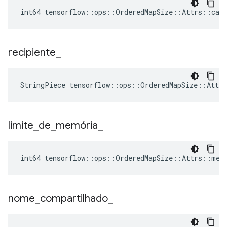
int64 tensorflow::ops::OrderedMapSize::Attrs::capa
recipiente
_
StringPiece tensorflow::ops::OrderedMapSize::Attr
limite
_
de
_
memória
_
int64 tensorflow::ops::OrderedMapSize::Attrs::mem
nome
_
compartilhado
_