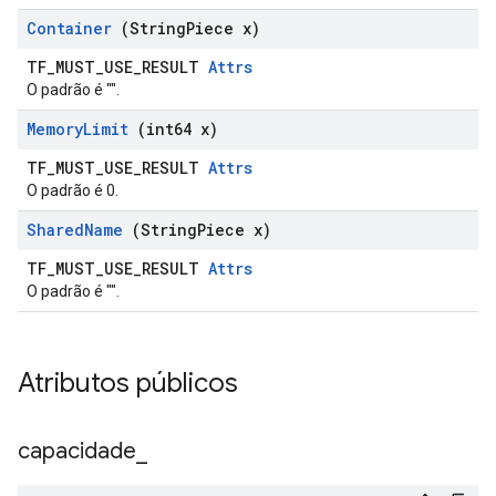
Container
(String
Piece x)
TF_MUST_USE_RESULT
Attrs
O padrão é "".
Memory
Limit
(int64 x)
TF_MUST_USE_RESULT
Attrs
O padrão é 0.
Shared
Name
(String
Piece x)
TF_MUST_USE_RESULT
Attrs
O padrão é "".
Atributos públicos
capacidade
_