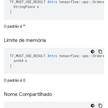
TF_MUST_USE_RESULT 
Attrs
 tensorflow::ops::OrderedM
  StringPiece x

)
O padrão é "".
Limite de memória
TF_MUST_USE_RESULT 
Attrs
 tensorflow::ops::OrderedM
  int64 x

)
O padrão é 0.
Nome Compartilhado