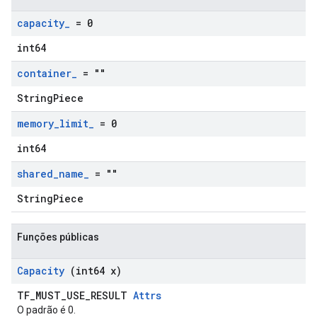
capacity
_
= 0
int64
container
_
= ""
StringPiece
memory
_
limit
_
= 0
int64
shared
_
name
_
= ""
StringPiece
Funções públicas
Capacity
(int64 x)
TF_MUST_USE_RESULT
Attrs
O padrão é 0.