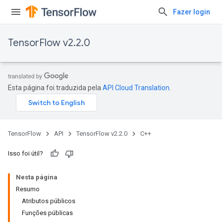
Fazer login
TensorFlow v2.2.0
Esta página foi traduzida pela
API Cloud Translation
.
TensorFlow
API
TensorFlow v2.2.0
C++
Isso foi útil?
Nesta página
Resumo
Atributos públicos
Funções públicas