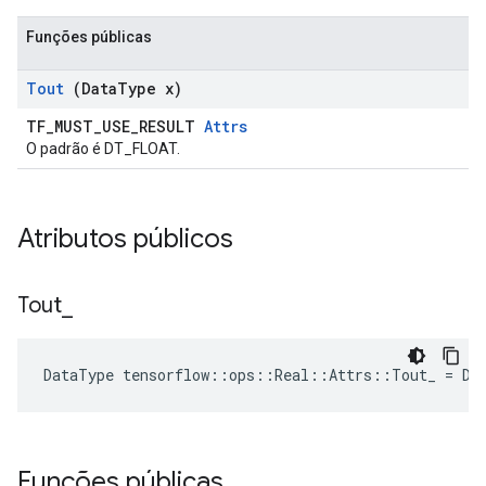
Funções públicas
Tout
(Data
Type x)
TF_MUST_USE_RESULT
Attrs
O padrão é DT_FLOAT.
Atributos públicos
Tout
_
DataType tensorflow::ops::Real::Attrs::Tout_ = DT
Funções públicas