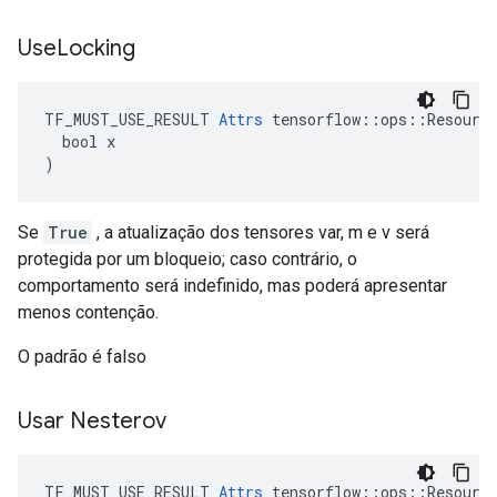
Use
Locking
TF_MUST_USE_RESULT 
Attrs
 tensorflow::ops::Resource
  bool x

)
Se
True
, a atualização dos tensores var, m e v será
protegida por um bloqueio; caso contrário, o
comportamento será indefinido, mas poderá apresentar
menos contenção.
O padrão é falso
Usar Nesterov
TF_MUST_USE_RESULT 
Attrs
 tensorflow::ops::Resource