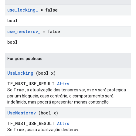
use
_
locking
_
= false
bool
use
_
nesterov
_
= false
bool
Funções públicas
Use
Locking
(bool x)
TF_MUST_USE_RESULT
Attrs
True
Se
, a atualização dos tensores var, m e v será protegida
por um bloqueio; caso contrário, o comportamento será
indefinido, mas poderá apresentar menos contenção.
Use
Nesterov
(bool x)
TF_MUST_USE_RESULT
Attrs
True
Se
, usa a atualização desterov.