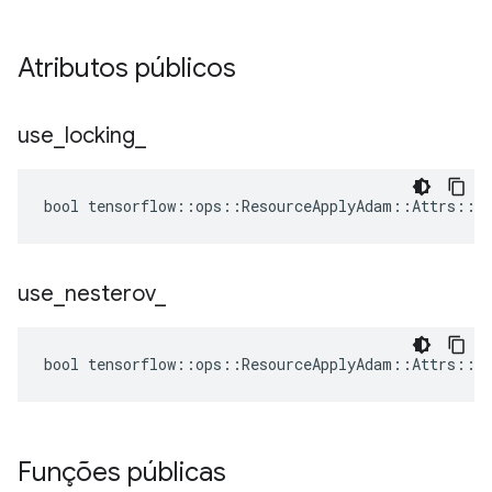
Atributos públicos
use
_
locking
_
bool tensorflow::ops::ResourceApplyAdam::Attrs::us
use
_
nesterov
_
bool tensorflow::ops::ResourceApplyAdam::Attrs::us
Funções públicas