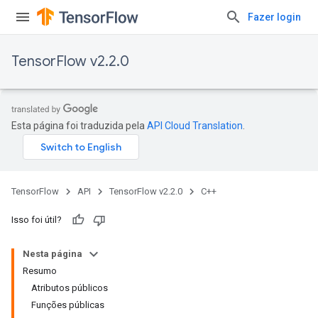
Fazer login
TensorFlow v2.2.0
Esta página foi traduzida pela
API Cloud Translation
.
TensorFlow
API
TensorFlow v2.2.0
C++
Isso foi útil?
Nesta página
Resumo
Atributos públicos
Funções públicas