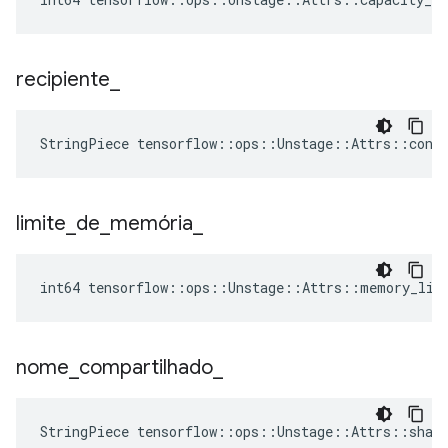
recipiente
_
StringPiece tensorflow::ops::Unstage::Attrs::cont
limite
_
de
_
memória
_
int64 tensorflow::ops::Unstage::Attrs::memory_lim
nome
_
compartilhado
_
StringPiece tensorflow::ops::Unstage::Attrs::shar