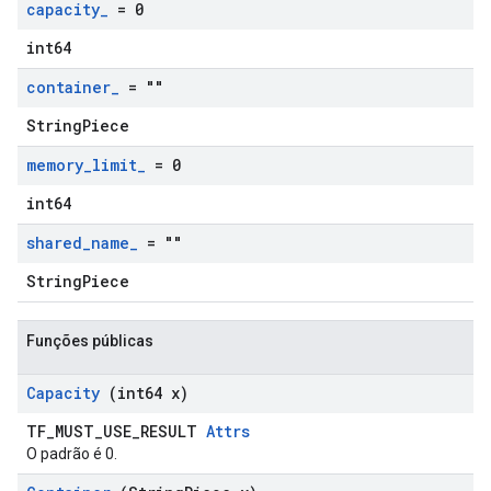
capacity
_
= 0
int64
container
_
= ""
StringPiece
memory
_
limit
_
= 0
int64
shared
_
name
_
= ""
StringPiece
Funções públicas
Capacity
(int64 x)
TF_MUST_USE_RESULT
Attrs
O padrão é 0.