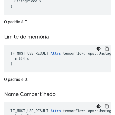
  StringPiece x

)
O padrão é "".
Limite de memória
TF_MUST_USE_RESULT 
Attrs
 tensorflow::ops::Unstage:
  int64 x

)
O padrão é 0.
Nome Compartilhado
TF_MUST_USE_RESULT 
Attrs
 tensorflow::ops::Unstage: