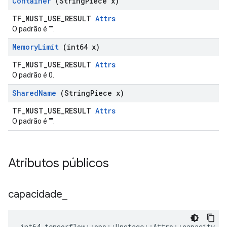
Container
(String
Piece x)
TF_MUST_USE_RESULT
Attrs
O padrão é "".
Memory
Limit
(int64 x)
TF_MUST_USE_RESULT
Attrs
O padrão é 0.
Shared
Name
(String
Piece x)
TF_MUST_USE_RESULT
Attrs
O padrão é "".
Atributos públicos
capacidade
_
int64 tensorflow::ops::Unstage::Attrs::capacity_ =