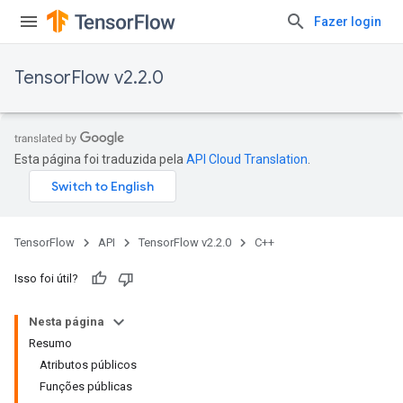
Fazer login
TensorFlow v2.2.0
Esta página foi traduzida pela
API Cloud Translation
.
TensorFlow
API
TensorFlow v2.2.0
C++
Isso foi útil?
Nesta página
Resumo
Atributos públicos
Funções públicas