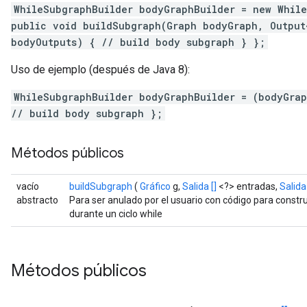
WhileSubgraphBuilder bodyGraphBuilder = new Whil
public void buildSubgraph(Graph bodyGraph, Output
bodyOutputs) { // build body subgraph } };
Uso de ejemplo (después de Java 8):
WhileSubgraphBuilder bodyGraphBuilder = (bodyGra
// build body subgraph };
Métodos públicos
vacío
buildSubgraph
(
Gráfico
g,
Salida []
<?> entradas,
Salida 
abstracto
Para ser anulado por el usuario con código para constru
durante un ciclo while
Métodos públicos