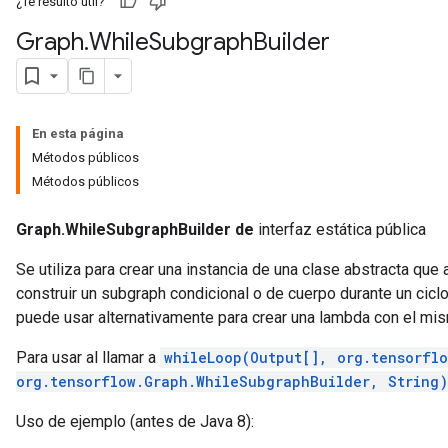
¿Te resultó útil?
Graph
.
While
Subgraph
Builder
En esta página
Métodos públicos
Métodos públicos
Graph.WhileSubgraphBuilder de
interfaz estática pública
Se utiliza para crear una instancia de una clase abstracta qu
construir un subgraph condicional o de cuerpo durante un cicl
puede usar alternativamente para crear una lambda con el mi
Para usar al llamar a
whileLoop(Output[], org.tensorfl
org.tensorflow.Graph.WhileSubgraphBuilder, String)
Uso de ejemplo (antes de Java 8):