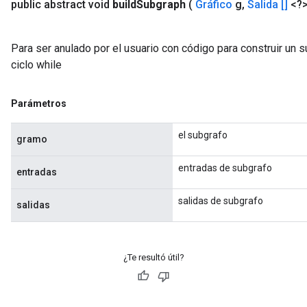
public abstract void
build
Subgraph
(
Gráfico
g
,
Salida []
<?>
Para ser anulado por el usuario con código para construir un s
ciclo while
Parámetros
el subgrafo
gramo
entradas de subgrafo
entradas
salidas de subgrafo
salidas
¿Te resultó útil?