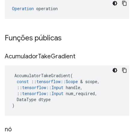
Operation
 operation
Funções públicas
Acumulador
Take
Gradient
AccumulatorTakeGradient
(
const
::
tensorflow
::
Scope
&
scope
,
::
tensorflow
::
Input
handle
,
::
tensorflow
::
Input
num_required
,
DataType
dtype
)
nó