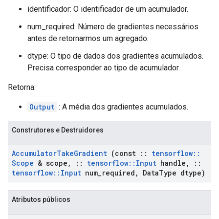
identificador: O identificador de um acumulador.
num_required: Número de gradientes necessários
antes de retornarmos um agregado.
dtype: O tipo de dados dos gradientes acumulados.
Precisa corresponder ao tipo de acumulador.
Retorna:
Output
: A média dos gradientes acumulados.
Construtores e Destruidores
Accumulator
Take
Gradient
(const
::
tensorflow
::
Scope
& scope
,
::
tensorflow
::
Input
handle
,
::
tensorflow
::
Input
num
_
required
,
Data
Type dtype)
Atributos públicos