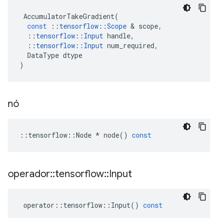
AccumulatorTakeGradient
(
const
::
tensorflow
::
Scope
&
scope
,
::
tensorflow
::
Input
handle
,
::
tensorflow
::
Input
num_required
,
DataType
dtype
)
nó
::
tensorflow
::
Node
*
node
()
const
operador
::
tensorflow
::
Input
operator
::
tensorflow
::
Input
()
const