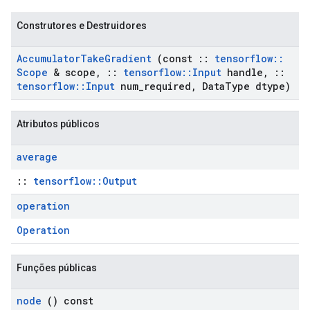
Construtores e Destruidores
Accumulator
Take
Gradient
(const
::
tensorflow
::
Scope
& scope
,
::
tensorflow
::
Input
handle
,
::
tensorflow
::
Input
num
_
required
,
Data
Type dtype)
Atributos públicos
average
::
tensorflow::Output
operation
Operation
Funções públicas
node
() const