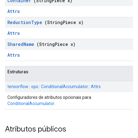
Container
(String
Piece x)
Attrs
Reduction
Type
(String
Piece x)
Attrs
Shared
Name
(String
Piece x)
Attrs
Estruturas
tensorflow:: ops:: ConditionalAccumulator:: Attrs
Configuradores de atributos opcionais para
ConditionalAccumulator
.
Atributos públicos