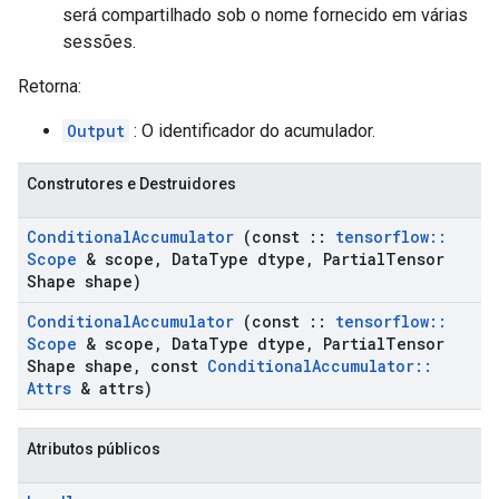
será compartilhado sob o nome fornecido em várias
sessões.
Retorna:
Output
: O identificador do acumulador.
Construtores e Destruidores
Conditional
Accumulator
(const
::
tensorflow
::
Scope
& scope
,
Data
Type dtype
,
Partial
Tensor
Shape shape)
Conditional
Accumulator
(const
::
tensorflow
::
Scope
& scope
,
Data
Type dtype
,
Partial
Tensor
Shape shape
,
const
Conditional
Accumulator
::
Attrs
& attrs)
Atributos públicos