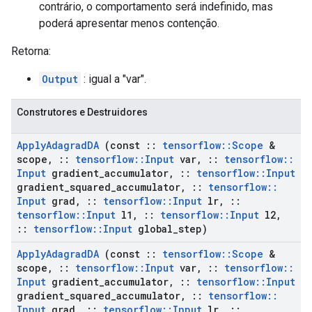
contrário, o comportamento será indefinido, mas
poderá apresentar menos contenção.
Retorna:
Output
: igual a "var".
Construtores e Destruidores
Apply
Adagrad
DA
(const
::
tensorflow
::
Scope
&
scope
,
::
tensorflow
::
Input
var
,
::
tensorflow
::
Input
gradient
_
accumulator
,
::
tensorflow
::
Input
gradient
_
squared
_
accumulator
,
::
tensorflow
::
Input
grad
,
::
tensorflow
::
Input
lr
,
::
tensorflow
::
Input
l1
,
::
tensorflow
::
Input
l2
,
::
tensorflow
::
Input
global
_
step)
Apply
Adagrad
DA
(const
::
tensorflow
::
Scope
&
scope
,
::
tensorflow
::
Input
var
,
::
tensorflow
::
Input
gradient
_
accumulator
,
::
tensorflow
::
Input
gradient
_
squared
_
accumulator
,
::
tensorflow
::
Input
grad
,
::
tensorflow
::
Input
lr
,
::