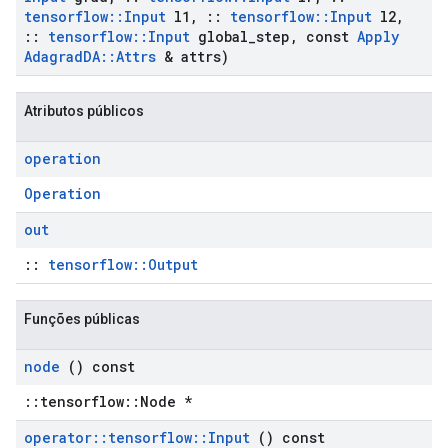
tensorflow
::
Input
l1
,
::
tensorflow
::
Input
l2
,
::
tensorflow
::
Input
global
_
step
,
const
Apply
Adagrad
DA
::
Attrs
& attrs)
Atributos públicos
operation
Operation
out
::
tensorflow::Output
Funções públicas
node
() const
::tensorflow::Node *
operator
::
tensorflow
::
Input
() const