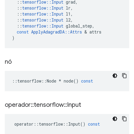
::
tensorflow
::
Input
grad
,
::
tensorflow
::
Input
lr
,
::
tensorflow
::
Input
l1
,
::
tensorflow
::
Input
l2
,
::
tensorflow
::
Input
global_step
,
const
ApplyAdagradDA
::
Attrs
&
attrs
)
nó
::
tensorflow
::
Node
*
node
()
const
operador
::
tensorflow
::
Input
operator
::
tensorflow
::
Input
()
const