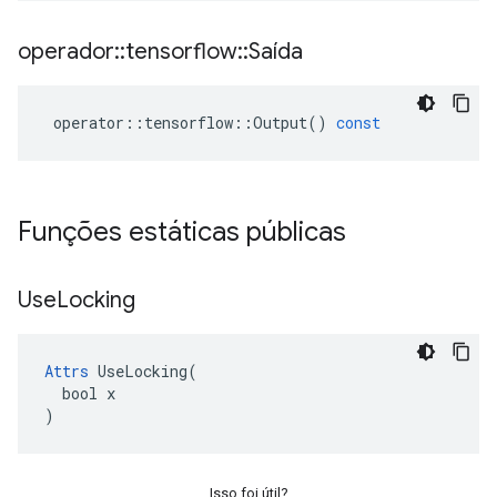
operador
::
tensorflow
::
Saída
operator
::
tensorflow
::
Output
()
const
Funções estáticas públicas
Use
Locking
Attrs
 UseLocking(

  bool x

)
Isso foi útil?