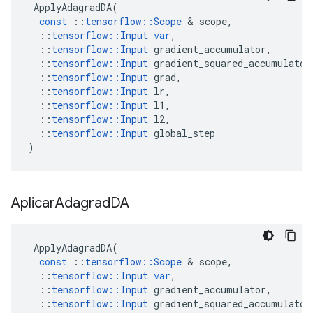
ApplyAdagradDA
(
const
::
tensorflow
::
Scope
&
scope
,
::
tensorflow
::
Input
var
,
::
tensorflow
::
Input
gradient_accumulator
,
::
tensorflow
::
Input
gradient_squared_accumulator
::
tensorflow
::
Input
grad
,
::
tensorflow
::
Input
lr
,
::
tensorflow
::
Input
l1
,
::
tensorflow
::
Input
l2
,
::
tensorflow
::
Input
global_step
)
Aplicar
Adagrad
DA
ApplyAdagradDA
(
const
::
tensorflow
::
Scope
&
scope
,
::
tensorflow
::
Input
var
,
::
tensorflow
::
Input
gradient_accumulator
,
::
tensorflow
::
Input
gradient_squared_accumulator