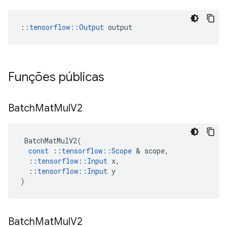
::
tensorflow::Output
 output
Funções públicas
Batch
Mat
Mul
V2
BatchMatMulV2
(
const
::
tensorflow
::
Scope
&
scope
,
::
tensorflow
::
Input
x
,
::
tensorflow
::
Input
y
)
Batch
Mat
Mul
V2