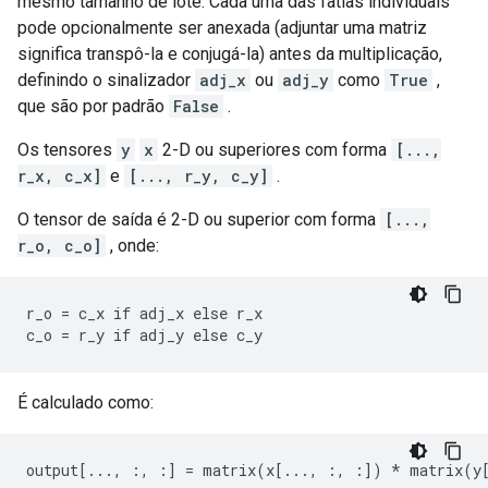
mesmo tamanho de lote. Cada uma das fatias individuais
pode opcionalmente ser anexada (adjuntar uma matriz
significa transpô-la e conjugá-la) antes da multiplicação,
definindo o sinalizador
adj_x
ou
adj_y
como
True
,
que são por padrão
False
.
Os tensores
y
x
2-D ou superiores com forma
[...,
r_x, c_x]
e
[..., r_y, c_y]
.
O tensor de saída é 2-D ou superior com forma
[...,
r_o, c_o]
, onde:
r_o = c_x if adj_x else r_x

c_o = r_y if adj_y else c_y
É calculado como:
output[..., :, :] = matrix(x[..., :, :]) * matrix(y