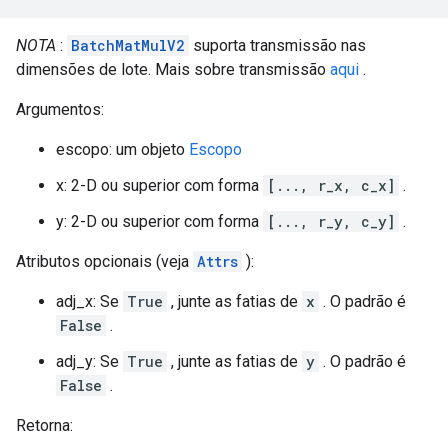
NOTA
:
BatchMatMulV2
suporta transmissão nas
dimensões de lote. Mais sobre transmissão
aqui
.
Argumentos:
escopo: um objeto
Escopo
x: 2-D ou superior com forma
[..., r_x, c_x]
.
y: 2-D ou superior com forma
[..., r_y, c_y]
.
Atributos opcionais (veja
Attrs
):
adj_x: Se
True
, junte as fatias de
x
. O padrão é
False
.
adj_y: Se
True
, junte as fatias de
y
. O padrão é
False
.
Retorna: