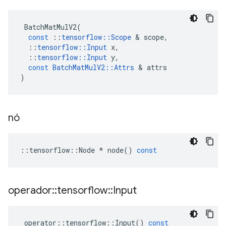
BatchMatMulV2
(
const
::
tensorflow
::
Scope
&
scope
,
::
tensorflow
::
Input
x
,
::
tensorflow
::
Input
y
,
const
BatchMatMulV2
::
Attrs
&
attrs
)
nó
::
tensorflow
::
Node
*
node
()
const
operador
::
tensorflow
::
Input
operator
::
tensorflow
::
Input
()
const