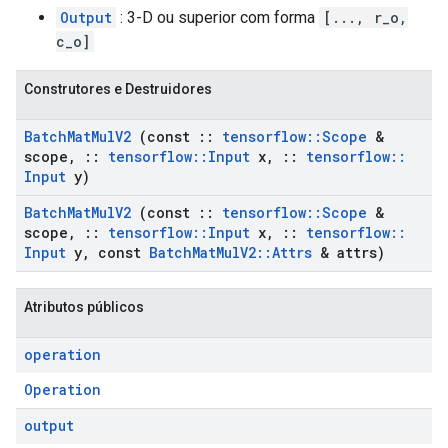
Output
: 3-D ou superior com forma
[..., r_o,
c_o]
Construtores e Destruidores
Batch
Mat
Mul
V2
(const
::
tensorflow
::
Scope
&
scope
,
::
tensorflow
::
Input
x
,
::
tensorflow
::
Input
y)
Batch
Mat
Mul
V2
(const
::
tensorflow
::
Scope
&
scope
,
::
tensorflow
::
Input
x
,
::
tensorflow
::
Input
y
,
const
Batch
Mat
Mul
V2
::
Attrs
& attrs)
Atributos públicos
operation
Operation
output