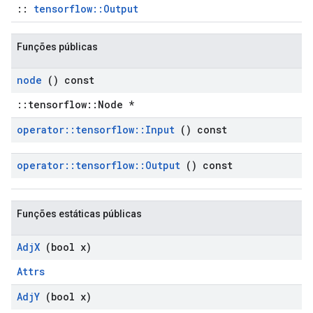
::
tensorflow::Output
Funções públicas
node
() const
::tensorflow::Node *
operator
::
tensorflow
::
Input
() const
operator
::
tensorflow
::
Output
() const
Funções estáticas públicas
Adj
X
(bool x)
Attrs
Adj
Y
(bool x)