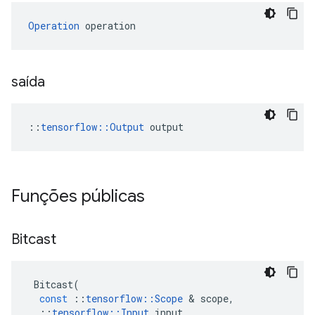
Operation
 operation
saída
::
tensorflow::Output
 output
Funções públicas
Bitcast
Bitcast
(
const
::
tensorflow
::
Scope
&
scope
,
::
tensorflow
::
Input
input
,