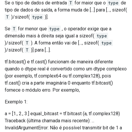
Se o tipo de dados de entrada
T
for maior que o
type
de
tipo de dados de saída, a forma muda de [...] para [..., sizeof(
T
)/sizeof(
type
)].
Se
T
for menor que
type
, o operador exige que a
dimensão mais à direita seja igual a sizeof(
type
)/sizeof(
T
). A forma então vai de [..., sizeof(
type
)/sizeof(
T
)] para [...].
tf.bitcast() e tf.cast() funcionam de maneira diferente
quando o dtype real é convertido como um dtype complexo
(por exemplo, tf.complex64 ou tf.complex128), pois
tf.cast() cria a parte imaginária 0 enquanto tf.bitcast()
fornece o módulo erro. Por exemplo,
Exemplo 1:
a = [1., 2., 3.] equal_bitcast = tf.bitcast (a, tf.complex128)
Traceback (última chamada mais recente): ...
InvalidArgumentError: Não é possível transmitir bit de 1 a