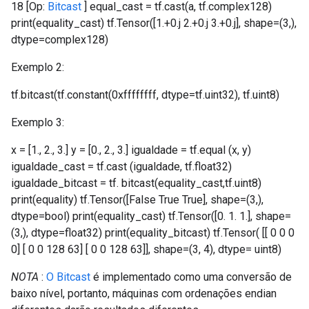
18 [Op:
Bitcast
] equal_cast = tf.cast(a, tf.complex128)
print(equality_cast) tf.Tensor([1.+0.j 2.+0.j 3.+0.j], shape=(3,),
dtype=complex128)
Exemplo 2:
tf.bitcast(tf.constant(0xffffffff, dtype=tf.uint32), tf.uint8)
Exemplo 3:
x = [1., 2., 3.] y = [0., 2., 3.] igualdade = tf.equal (x, y)
igualdade_cast = tf.cast (igualdade, tf.float32)
igualdade_bitcast = tf. bitcast(equality_cast,tf.uint8)
print(equality) tf.Tensor([False True True], shape=(3,),
dtype=bool) print(equality_cast) tf.Tensor([0. 1. 1.], shape=
(3,), dtype=float32) print(equality_bitcast) tf.Tensor( [[ 0 0 0
0] [ 0 0 128 63] [ 0 0 128 63]], shape=(3, 4), dtype= uint8)
NOTA
:
O Bitcast
é implementado como uma conversão de
baixo nível, portanto, máquinas com ordenações endian