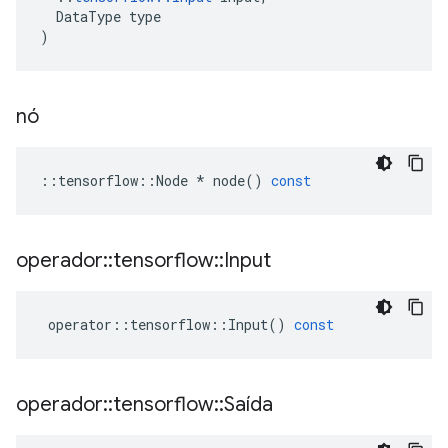
DataType
type
)
nó
::
tensorflow
::
Node
*
node
()
const
operador
::
tensorflow
::
Input
operator
::
tensorflow
::
Input
()
const
operador
::
tensorflow
::
Saída