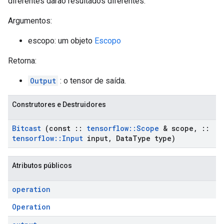
diferentes darão resultados diferentes.
Argumentos:
escopo: um objeto
Escopo
Retorna:
Output
: o tensor de saída.
Construtores e Destruidores
Bitcast
(const
::
tensorflow
::
Scope
& scope
,
::
tensorflow
::
Input
input
,
Data
Type type)
Atributos públicos
operation
Operation