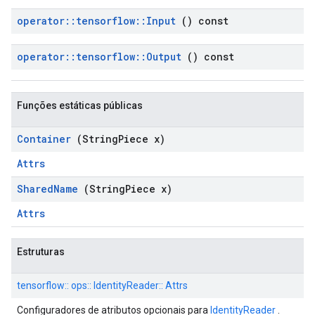
operator
::
tensorflow
::
Input
() const
operator
::
tensorflow
::
Output
() const
Funções estáticas públicas
Container
(String
Piece x)
Attrs
Shared
Name
(String
Piece x)
Attrs
Estruturas
tensorflow:: ops:: IdentityReader:: Attrs
Configuradores de atributos opcionais para
IdentityReader
.