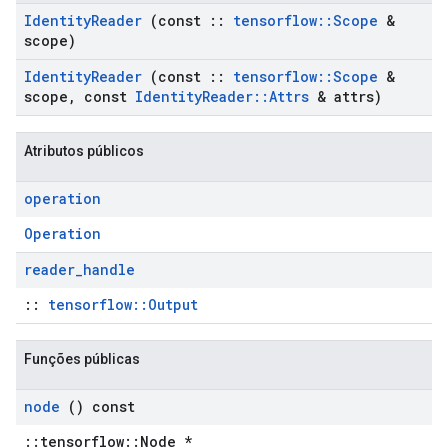
Identity
Reader
(const
::
tensorflow
::
Scope
&
scope)
Identity
Reader
(const
::
tensorflow
::
Scope
&
scope
,
const
Identity
Reader
::
Attrs
& attrs)
Atributos públicos
operation
Operation
reader
_
handle
::
tensorflow::Output
Funções públicas
node
() const
::tensorflow::Node *