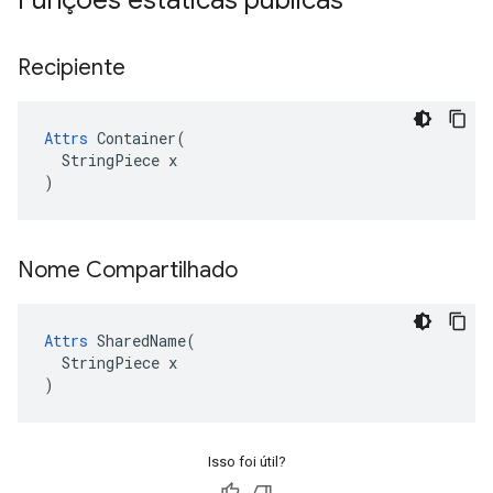
Funções estáticas públicas
Recipiente
Attrs
 Container(

  StringPiece x

)
Nome Compartilhado
Attrs
 SharedName(

  StringPiece x

)
Isso foi útil?