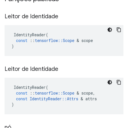
Leitor de Identidade
IdentityReader
(
const
::
tensorflow
::
Scope
&
scope
)
Leitor de Identidade
IdentityReader
(
const
::
tensorflow
::
Scope
&
scope
,
const
IdentityReader
::
Attrs
&
attrs
)
nó