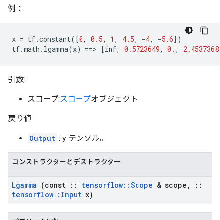
例：
x
=
tf
.
constant
([
0
,
0.5
,
1
,
4.5
,
-
4
,
-
5.6
])
tf
.
math
.
lgamma
(
x
)
==>
[
inf
,
0.5723649
,
0.
,
2.4537368
引数:
スコープ:
スコープ
オブジェクト
戻り値:
Output
: y テンソル。
コンストラクターとデストラクター
Lgamma
(const
::
tensorflow
::
Scope
& scope
,
::
tensorflow
::
Input
x)