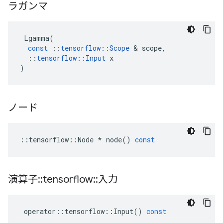
ラガンマ
Lgamma
(
const
::
tensorflow
::
Scope
&
scope
,
::
tensorflow
::
Input
x
)
ノード
::
tensorflow
::
Node
*
node
()
const
演算子
::
tensorflow
::
入力
operator
::
tensorflow
::
Input
()
const