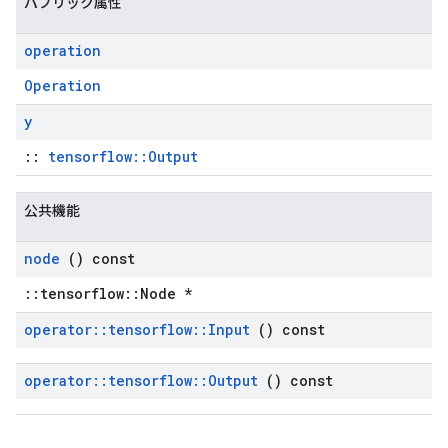
パブリック属性
operation
Operation
y
::
tensorflow::Output
公共機能
node
() const
::tensorflow::Node *
operator
::
tensorflow
::
Input
() const
operator
::
tensorflow
::
Output
() const