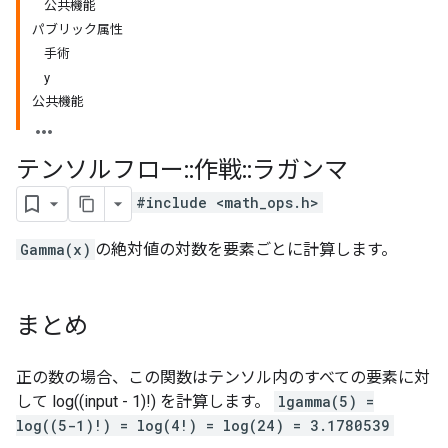
公共機能
パブリック属性
手術
y
公共機能
テンソルフロー
::
作戦
::
ラガンマ
#include <math_ops.h>
Gamma(x)
の絶対値の対数を要素ごとに計算します。
まとめ
正の数の場合、この関数はテンソル内のすべての要素に対
して log((input - 1)!) を計算します。
lgamma(5) =
log((5-1)!) = log(4!) = log(24) = 3.1780539