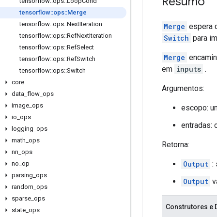
Resumo
tensorflow
::
ops
::
Loop
Cond
tensorflow
::
ops
::
Merge
tensorflow
::
ops
::
Next
Iteration
Merge
espera 
tensorflow
::
ops
::
Ref
Next
Iteration
Switch
para im
tensorflow
::
ops
::
Ref
Select
Merge
encaminh
tensorflow
::
ops
::
Ref
Switch
em
inputs
.
tensorflow
::
ops
::
Switch
core
Argumentos:
data
_
flow
_
ops
image
_
ops
escopo: u
io
_
ops
entradas: 
logging
_
ops
math
_
ops
Retorna:
nn
_
ops
Output
: 
no
_
op
parsing
_
ops
Output
v
random
_
ops
sparse
_
ops
Construtores e 
state
_
ops