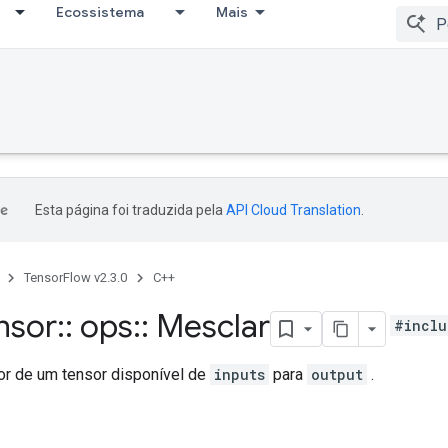
Ecossistema
Mais
Esta página foi traduzida pela
API Cloud Translation
.
TensorFlow v2.3.0
C++
nsor
::
ops
::
Mesclar
#inclu
or de um tensor disponível de
inputs
para
output
.