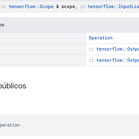
t
::
tensorflow
::
Scope
& scope
,
::
tensorflow
::
Input
Lis
cos
Operation
::
tensorflow::Outp
::
tensorflow::Outp
públicos
peration