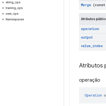
string
_
ops
Merge
(cons
training
_
ops
user
_
ops
Atributos públi
Namespaces
operation
output
value
_
index
Atributos 
operação
Operation
 o