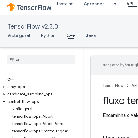
Instalar
Aprender
API
TensorFlow v2.3.0
Vista geral
Python
C++
Java
C++
TensorFlow
API
array
_
ops
candidate
_
sampling
_
ops
fluxo te
control
_
flow
_
ops
Visão geral
Encaminha o val
tensorflow
::
ops
::
Abort
tensorflow
::
ops
::
Abort
::
Attrs
tensorflow
::
ops
::
Control
Trigger