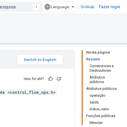
/
GitHub
Fazer login
Nesta página
Resumo
Construtores e
Destruidores
Atributos
Isso foi útil?
públicos
Atributos públicos
de <control_flow_ops.h>
operação
saída
índice_valor
Funções públicas
Mesclar