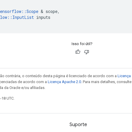
ensorflow
::
Scope
&
scope
,
low
::
InputList
inputs
Isso foi útil?
ão contrária, o conteúdo desta página é licenciado de acordo com a
Licença 
icenciadas de acordo com a
Licença Apache 2.0
. Para mais detalhes, consult
a da Oracle e/ou afiliadas.
2-18 UTC.
Suporte