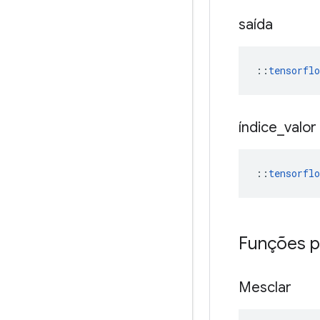
saída
::
tensorfl
índice
_
valor
::
tensorfl
Funções p
Mesclar