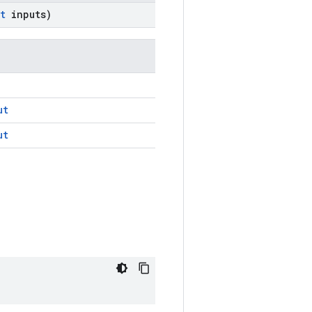
t
inputs)
ut
ut