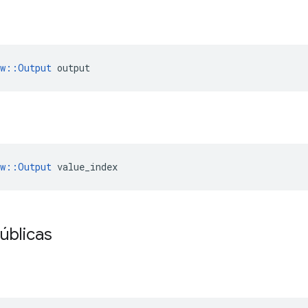
ow::Output
 output
ow::Output
 value_index
úblicas