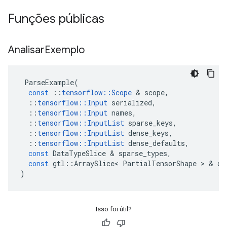
Funções públicas
Analisar
Exemplo
ParseExample
(
const
::
tensorflow
::
Scope
&
scope
,
::
tensorflow
::
Input
serialized
,
::
tensorflow
::
Input
names
,
::
tensorflow
::
InputList
sparse_keys
,
::
tensorflow
::
InputList
dense_keys
,
::
tensorflow
::
InputList
dense_defaults
,
const
DataTypeSlice
&
sparse_types
,
const
gtl
::
ArraySlice
<
PartialTensorShape
>
&
de
)
Isso foi útil?