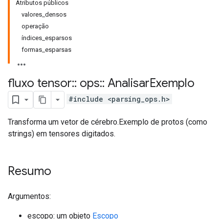
Atributos públicos
valores_densos
operação
índices_esparsos
formas_esparsas
fluxo tensor
::
ops
::
Analisar
Exemplo
#include <parsing_ops.h>
Transforma um vetor de cérebro.Exemplo de protos (como
strings) em tensores digitados.
Resumo
Argumentos:
escopo: um objeto
Escopo