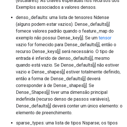
(escalares). As chaves esperadas nos recursos dos
Exemplos associados a valores densos.
denso_defaults: uma lista de tensores Ndense
(alguns podem estar vazios). Dense_defaults[j]
fornece valores padrão quando o feature_map do
exemplo não possui Dense_key[j]. Se um
tensor
vazio for fornecido para Dense_defaults[j], então o
recurso Dense_keys[j] será necessário. O tipo de
entrada é inferido de denso_defaults[j], mesmo
quando está vazio. Se Dense_defaults[j] não estiver
vazio e Dense_shapes[j] estiver totalmente definido,
então a forma de Dense_defaults[j] deverá
corresponder à de Dense_shapes[j]. Se
Dense_Shapes[j] tiver uma dimensão principal
indefinida (recurso denso de passos variáveis),
Dense_defaults[j] deverá conter um único elemento: o
elemento de preenchimento.
sparse_types: uma lista de tipos Nsparse; os tipos