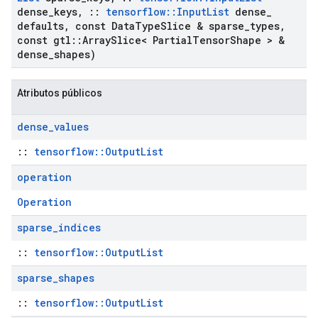
dense
_
keys
,
::
tensorflow
::
Input
List
dense
_
defaults
,
const Data
Type
Slice & sparse
_
types
,
const gtl
::
Array
Slice< Partial
Tensor
Shape > &
dense
_
shapes)
Atributos públicos
dense
_
values
::
tensorflow::OutputList
operation
Operation
sparse
_
indices
::
tensorflow::OutputList
sparse
_
shapes
::
tensorflow::OutputList