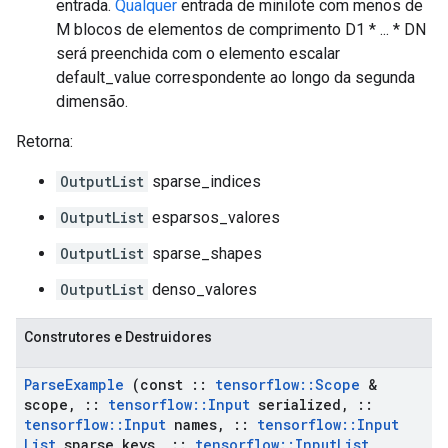
entrada.
Qualquer
entrada de minilote com menos de
M blocos de elementos de comprimento D1 * ... * DN
será preenchida com o elemento escalar
default_value correspondente ao longo da segunda
dimensão.
Retorna:
OutputList
sparse_indices
OutputList
esparsos_valores
OutputList
sparse_shapes
OutputList
denso_valores
Construtores e Destruidores
Parse
Example
(const
::
tensorflow
::
Scope
&
scope
,
::
tensorflow
::
Input
serialized
,
::
tensorflow
::
Input
names
,
::
tensorflow
::
Input
List
sparse
_
keys
,
::
tensorflow
::
Input
List