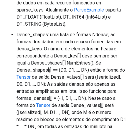
de dados em cada recurso fornecidos em
sparse_keys. Atualmente o
ParseExample
suporta
DT_FLOAT (FloatList), DT_INT64 (Int64List) e
DT_STRING (BytesList).
Dense_shapes: uma lista de formas Ndense; as
formas dos dados em cada recurso fornecidas em
densa_keys. O número de elementos no Feature
correspondente a Dense_key[j] deve sempre ser
igual a Dense_shapes[j].NumEntries(). Se
Dense_shapes[j] == (D0, D1, ..., DN) então a forma do
Tensor
de saída Dense_values[j] será (|serialized|,
D0, D1, ..., DN): As saídas densas são apenas as
entradas empilhadas em lote. Isso funciona para
formas_densas[j] = (-1, D1, ..., DN). Neste caso a
forma do
Tensor
de saída Dense_values[j] será
(|serialized|, M, D1, .., DN), onde M é o número
máximo de blocos de elementos de comprimento D1
* .... * DN , em todas as entradas do minilote na