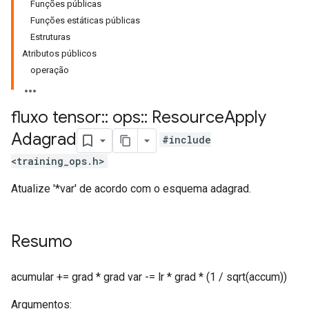
Funções públicas
Funções estáticas públicas
Estruturas
Atributos públicos
operação
fluxo tensor
::
ops
::
Resource
Apply
Adagrad
#include
<training_ops.h>
Atualize '*var' de acordo com o esquema adagrad.
Resumo
acumular += grad * grad var -= lr * grad * (1 / sqrt(accum))
Argumentos: