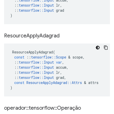
::
tensorflow
::
Input
accum
,
::
tensorflow
::
Input
lr
,
::
tensorflow
::
Input
grad
)
Resource
Apply
Adagrad
ResourceApplyAdagrad
(
const
::
tensorflow
::
Scope
&
scope
,
::
tensorflow
::
Input
var
,
::
tensorflow
::
Input
accum
,
::
tensorflow
::
Input
lr
,
::
tensorflow
::
Input
grad
,
const
ResourceApplyAdagrad
::
Attrs
&
attrs
)
operador
::
tensorflow
::
Operação