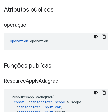
Atributos públicos
operação
Operation
 operation
Funções públicas
Resource
Apply
Adagrad
ResourceApplyAdagrad
(
const
::
tensorflow
::
Scope
&
scope
,
::
tensorflow
::
Input
var
,