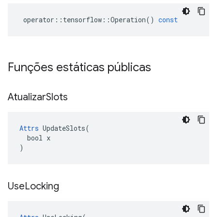
operator
::
tensorflow
::
Operation
()
const
Funções estáticas públicas
Atualizar
Slots
Attrs
 UpdateSlots(

  bool x

)
Use
Locking