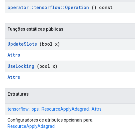
operator
::
tensorflow
::
Operation
() const
Funções estáticas públicas
Update
Slots
(bool x)
Attrs
Use
Locking
(bool x)
Attrs
Estruturas
tensorflow:: ops:: ResourceApplyAdagrad:: Attrs
Configuradores de atributos opcionais para
ResourceApplyAdagrad
.