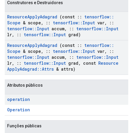
Construtores e Destruidores
Resource
Apply
Adagrad
(const
::
tensorflow
::
Scope
& scope
,
::
tensorflow
::
Input
var
,
::
tensorflow
::
Input
accum
,
::
tensorflow
::
Input
lr
,
::
tensorflow
::
Input
grad)
Resource
Apply
Adagrad
(const
::
tensorflow
::
Scope
& scope
,
::
tensorflow
::
Input
var
,
::
tensorflow
::
Input
accum
,
::
tensorflow
::
Input
lr
,
::
tensorflow
::
Input
grad
,
const
Resource
Apply
Adagrad
::
Attrs
& attrs)
Atributos públicos
operation
Operation
Funções públicas