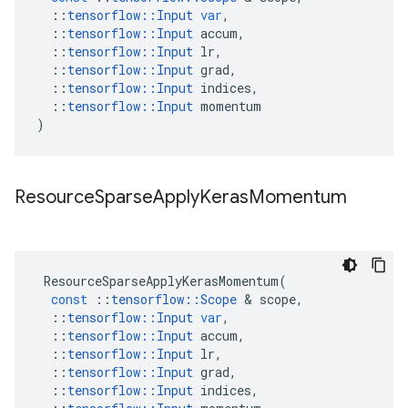
::
tensorflow
::
Input
var
,
::
tensorflow
::
Input
accum
,
::
tensorflow
::
Input
lr
,
::
tensorflow
::
Input
grad
,
::
tensorflow
::
Input
indices
,
::
tensorflow
::
Input
momentum
)
Resource
Sparse
Apply
Keras
Momentum
ResourceSparseApplyKerasMomentum
(
const
::
tensorflow
::
Scope
&
scope
,
::
tensorflow
::
Input
var
,
::
tensorflow
::
Input
accum
,
::
tensorflow
::
Input
lr
,
::
tensorflow
::
Input
grad
,
::
tensorflow
::
Input
indices
,