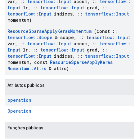
var
,
::
tensorflow
::
Input
accum
,
::
tensorflow
::
Input
lr
,
::
tensorflow
::
Input
grad
,
::
tensorflow
::
Input
indices
,
::
tensorflow
::
Input
momentum)
Resource
Sparse
Apply
Keras
Momentum
(const
::
tensorflow
::
Scope
& scope
,
::
tensorflow
::
Input
var
,
::
tensorflow
::
Input
accum
,
::
tensorflow
::
Input
lr
,
::
tensorflow
::
Input
grad
,
::
tensorflow
::
Input
indices
,
::
tensorflow
::
Input
momentum
,
const
Resource
Sparse
Apply
Keras
Momentum
::
Attrs
& attrs)
Atributos públicos
operation
Operation
Funções públicas