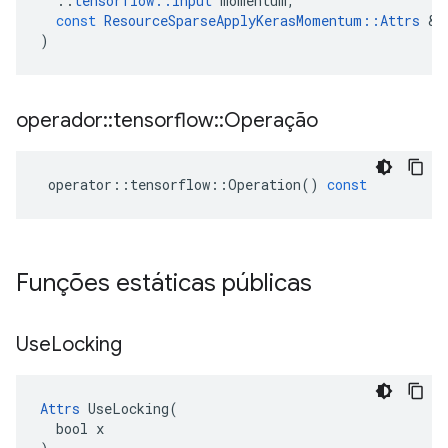
::
tensorflow
::
Input
momentum
,
const
ResourceSparseApplyKerasMomentum
::
Attrs
&
)
operador
::
tensorflow
::
Operação
operator
::
tensorflow
::
Operation
()
const
Funções estáticas públicas
Use
Locking
Attrs
 UseLocking(

  bool x
