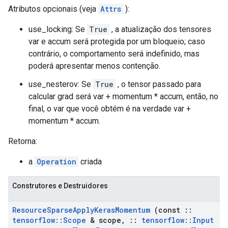
Atributos opcionais (veja
Attrs
):
use_locking: Se
True
, a atualização dos tensores
var e accum será protegida por um bloqueio; caso
contrário, o comportamento será indefinido, mas
poderá apresentar menos contenção.
use_nesterov: Se
True
, o tensor passado para
calcular grad será var + momentum * accum, então, no
final, o var que você obtém é na verdade var +
momentum * accum.
Retorna:
a
Operation
criada
Construtores e Destruidores
Resource
Sparse
Apply
Keras
Momentum
(const
::
tensorflow
::
Scope
& scope
,
::
tensorflow
::
Input