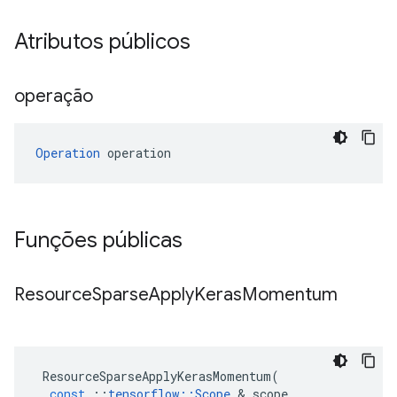
Atributos públicos
operação
Operation
 operation
Funções públicas
Resource
Sparse
Apply
Keras
Momentum
ResourceSparseApplyKerasMomentum
(
const
::
tensorflow
::
Scope
&
scope
,