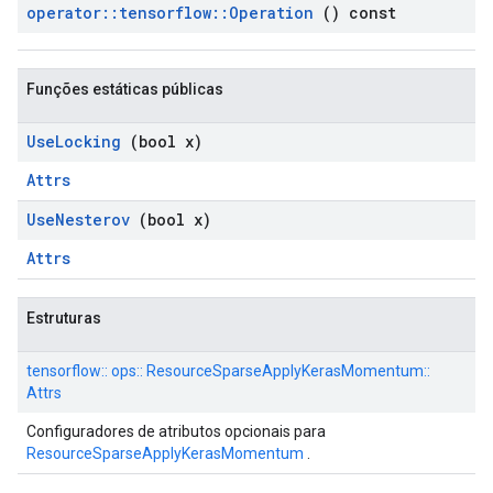
operator
::
tensorflow
::
Operation
() const
Funções estáticas públicas
Use
Locking
(bool x)
Attrs
Use
Nesterov
(bool x)
Attrs
Estruturas
tensorflow:: ops:: ResourceSparseApplyKerasMomentum::
Attrs
Configuradores de atributos opcionais para
ResourceSparseApplyKerasMomentum
.