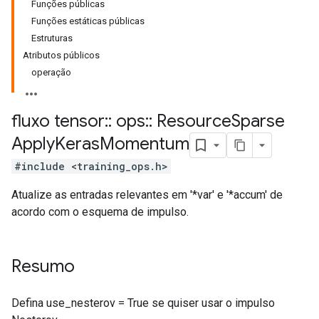
Funções públicas
Funções estáticas públicas
Estruturas
Atributos públicos
operação
fluxo tensor
::
ops
::
Resource
Sparse
Apply
Keras
Momentum
#include <training_ops.h>
Atualize as entradas relevantes em '*var' e '*accum' de
acordo com o esquema de impulso.
Resumo
Defina use_nesterov = True se quiser usar o impulso