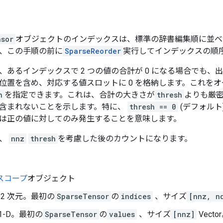
nsor
オブジェクトのインデックスは、標準の辞書編集順に並べ
、この手順の前に
SparseReorder
実行してインデックスの順
、あるインデックスで 2 つの値の合計が 0 になる場合でも、
位置を含め、対応する値スロットに 0 を格納します。これを
h
を指定できます。これは、合計の大きさが
thresh
よりも厳
含まれないことを示します。特に、
thresh == 0
(デフォルト
は正の値に対してのみ発生することを意味します。
は、
nnz
thresh
を考慮した後のカウントになります。
スコープ
オブジェクト
es: 2 次元。最初の
SparseTensor
の
indices
、サイズ
[nnz, n
s: 1-D。最初の
SparseTensor
の
values
、サイズ
[nnz]
Vecto