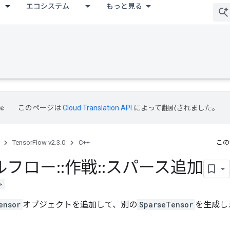
エコシステム
もっと見る
このページは
Cloud Translation API
によって翻訳されました。
TensorFlow v2.3.0
C++
この
ルフロー
::
作戦
::
スパース追加
>
ensor
オブジェクトを追加して、別の
SparseTensor
を生成し