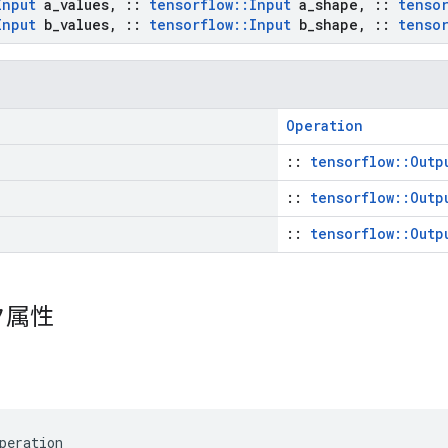
Input
a
_
values
,
::
tensorflow
::
Input
a
_
shape
,
::
tenso
Input
b
_
values
,
::
tensorflow
::
Input
b
_
shape
,
::
tenso
Operation
::
tensorflow::Outp
::
tensorflow::Outp
::
tensorflow::Outp
ク属性
peration