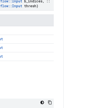
rflow
::
Input
b
_
indices
,
::
rflow
::
Input
thresh)
ut
ut
ut