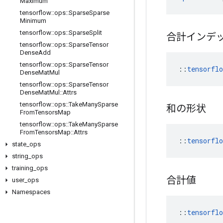
Maximum
tensorflow
::
ops
::
Sparse
Sparse
Minimum
tensorflow
::
ops
::
Sparse
Split
合計インデ
tensorflow
::
ops
::
Sparse
Tensor
Dense
Add
tensorflow
::
ops
::
Sparse
Tensor
::
tensorfl
Dense
Mat
Mul
tensorflow
::
ops
::
Sparse
Tensor
Dense
Mat
Mul
::
Attrs
tensorflow
::
ops
::
Take
Many
Sparse
和の形状
From
Tensors
Map
tensorflow
::
ops
::
Take
Many
Sparse
From
Tensors
Map
::
Attrs
::
tensorfl
state
_
ops
string
_
ops
training
_
ops
合計値
user
_
ops
Namespaces
::
tensorfl