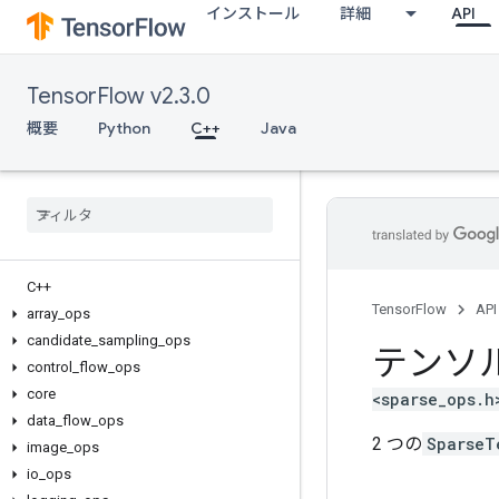
インストール
詳細
API
TensorFlow v2.3.0
概要
Python
C++
Java
C++
TensorFlow
API
array
_
ops
candidate
_
sampling
_
ops
テンソ
control
_
flow
_
ops
core
<sparse_ops.h
data
_
flow
_
ops
2 つの
SparseT
image
_
ops
io
_
ops