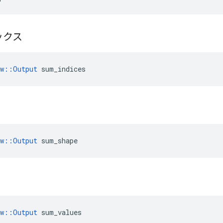
ックス
ow::Output
 sum_indices
ow::Output
 sum_shape
ow::Output
 sum_values