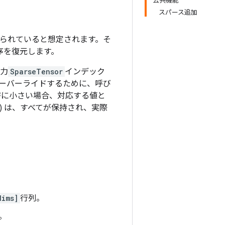
公共機能
スパース追加
られていると想定されます。そ
序を復元します。
出力
SparseTensor
インデック
オーバーライドするために、呼び
密に小さい場合、対応する値と
) は、すべてが保持され、実際
dims]
行列。
r。