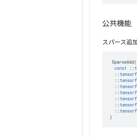
公共機能
スパース追
SparseAdd
(
const
::
t
::
tensorf
::
tensorf
::
tensorf
::
tensorf
::
tensorf
::
tensorf
::
tensorf
)