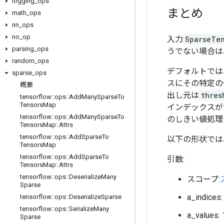
logging
_
ops
まとめ
math
_
ops
nn
_
ops
no
_
op
入力
SparseTe
parsing
_
ops
うでない場合は
random
_
ops
デフォルトでは
sparse
_
ops
スにその特定の
概要
出し元は
thres
tensorflow
::
ops
::
Add
Many
Sparse
To
Tensors
Map
インデックスが
tensorflow
::
ops
::
Add
Many
Sparse
To
のしきい値処理
Tensors
Map
::
Attrs
tensorflow
::
ops
::
Add
Sparse
To
以下の形状で
Tensors
Map
tensorflow
::
ops
::
Add
Sparse
To
引数:
Tensors
Map
::
Attrs
tensorflow
::
ops
::
Deserialize
Many
スコープ:
Sparse
a_indic
tensorflow
::
ops
::
Deserialize
Sparse
tensorflow
::
ops
::
Serialize
Many
a_value
Sparse