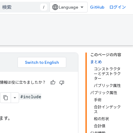
/
GitHub
ログイン
このページの内容
まとめ
コンストラクタ
ーとデストラク
ター
情報は役に立ちましたか？
パブリック属性
パブリック属性
#include
手術
合計インデック
ス
ます。
和の形状
合計値