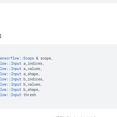
加
ensorflow
::
Scope
&
scope
,
low
::
Input
a_indices
,
low
::
Input
a_values
,
low
::
Input
a_shape
,
low
::
Input
b_indices
,
low
::
Input
b_values
,
low
::
Input
b_shape
,
low
::
Input
thresh