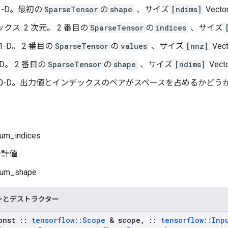
: 1-D。最初の
SparseTensor
の
shape
、サイズ
[ndims]
Vecto
クス: 2 次元。 2 番目の
SparseTensor
の
indices
、サイズ
: 1-D。 2 番目の
SparseTensor
の
values
、サイズ
[nnz]
Vec
-D。 2 番目の
SparseTensor
の
shape
、サイズ
[ndims]
Vect
: 0-D。出力値とインデックスのペアがスペースを占めるかど
um_indices
合計値
um_shape
ーとデストラクター
onst
::
tensorflow
::
Scope
& scope
,
::
tensorflow
::
Inp