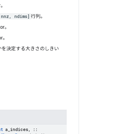
r。
[nnz, ndims]
行列。
tor。
or。
うかを決定する大きさのしきい
ut
a
_
indices
,
::