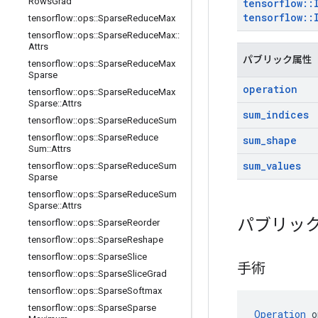
Rows
Grad
tensorflow
::
tensorflow
::
tensorflow
::
ops
::
Sparse
Reduce
Max
tensorflow
::
ops
::
Sparse
Reduce
Max
::
Attrs
パブリック属性
tensorflow
::
ops
::
Sparse
Reduce
Max
Sparse
operation
tensorflow
::
ops
::
Sparse
Reduce
Max
Sparse
::
Attrs
sum
_
indices
tensorflow
::
ops
::
Sparse
Reduce
Sum
tensorflow
::
ops
::
Sparse
Reduce
sum
_
shape
Sum
::
Attrs
sum
_
values
tensorflow
::
ops
::
Sparse
Reduce
Sum
Sparse
tensorflow
::
ops
::
Sparse
Reduce
Sum
Sparse
::
Attrs
パブリッ
tensorflow
::
ops
::
Sparse
Reorder
tensorflow
::
ops
::
Sparse
Reshape
tensorflow
::
ops
::
Sparse
Slice
手術
tensorflow
::
ops
::
Sparse
Slice
Grad
tensorflow
::
ops
::
Sparse
Softmax
tensorflow
::
ops
::
Sparse
Sparse
Operation
 o