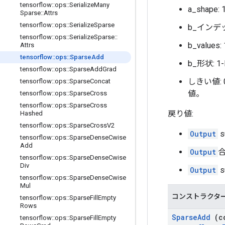
tensorflow
::
ops
::
Serialize
Many
a_shape
Sparse
::
Attrs
tensorflow
::
ops
::
Serialize
Sparse
b_インデッ
tensorflow
::
ops
::
Serialize
Sparse
::
b_values
Attrs
tensorflow
::
ops
::
Sparse
Add
b_形状: 1
tensorflow
::
ops
::
Sparse
Add
Grad
しきい値
tensorflow
::
ops
::
Sparse
Concat
値。
tensorflow
::
ops
::
Sparse
Cross
tensorflow
::
ops
::
Sparse
Cross
戻り値:
Hashed
tensorflow
::
ops
::
Sparse
Cross
V2
Output
s
tensorflow
::
ops
::
Sparse
Dense
Cwise
Add
Output
tensorflow
::
ops
::
Sparse
Dense
Cwise
Div
Output
s
tensorflow
::
ops
::
Sparse
Dense
Cwise
Mul
コンストラクタ
tensorflow
::
ops
::
Sparse
Fill
Empty
Rows
Sparse
Add
(c
tensorflow
::
ops
::
Sparse
Fill
Empty