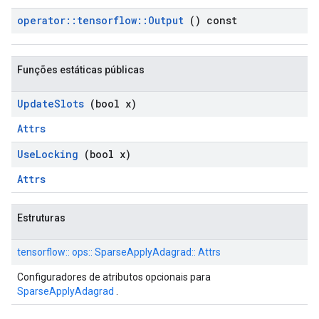
operator
::
tensorflow
::
Output
() const
Funções estáticas públicas
Update
Slots
(bool x)
Attrs
Use
Locking
(bool x)
Attrs
Estruturas
tensorflow:: ops:: SparseApplyAdagrad:: Attrs
Configuradores de atributos opcionais para
SparseApplyAdagrad
.