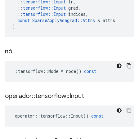
::
tensorflow
::
Input
lr
,
::
tensorflow
::
Input
grad
,
::
tensorflow
::
Input
indices
,
const
SparseApplyAdagrad
::
Attrs
&
attrs
)
nó
::
tensorflow
::
Node
*
node
()
const
operador
::
tensorflow
::
Input
operator
::
tensorflow
::
Input
()
const