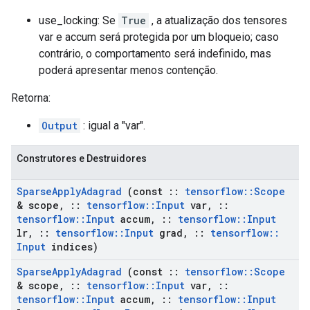
use_locking: Se
True
, a atualização dos tensores
var e accum será protegida por um bloqueio; caso
contrário, o comportamento será indefinido, mas
poderá apresentar menos contenção.
Retorna:
Output
: igual a "var".
Construtores e Destruidores
Sparse
Apply
Adagrad
(const
::
tensorflow
::
Scope
& scope
,
::
tensorflow
::
Input
var
,
::
tensorflow
::
Input
accum
,
::
tensorflow
::
Input
lr
,
::
tensorflow
::
Input
grad
,
::
tensorflow
::
Input
indices)
Sparse
Apply
Adagrad
(const
::
tensorflow
::
Scope
& scope
,
::
tensorflow
::
Input
var
,
::
tensorflow
::
Input
accum
,
::
tensorflow
::
Input