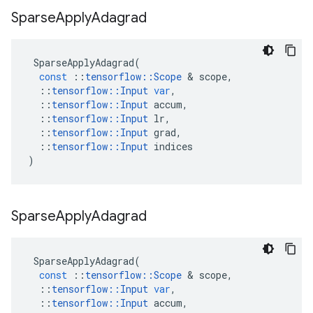
Sparse
Apply
Adagrad
SparseApplyAdagrad
(
const
::
tensorflow
::
Scope
&
scope
,
::
tensorflow
::
Input
var
,
::
tensorflow
::
Input
accum
,
::
tensorflow
::
Input
lr
,
::
tensorflow
::
Input
grad
,
::
tensorflow
::
Input
indices
)
Sparse
Apply
Adagrad
SparseApplyAdagrad
(
const
::
tensorflow
::
Scope
&
scope
,
::
tensorflow
::
Input
var
,
::
tensorflow
::
Input
accum
,