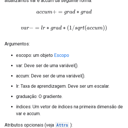
atualizamos var e accum da seguinte forma:
a
c
c
u
m
+
=
g
r
a
d
∗
g
r
a
d
v
a
r
−
=
l
r
∗
g
r
a
d
∗
(
1
/
s
q
r
t
(
a
c
c
u
m
)
)
Argumentos:
escopo: um objeto
Escopo
var: Deve ser de uma variável().
accum: Deve ser de uma variável().
lr: Taxa de aprendizagem. Deve ser um escalar.
graduação: O gradiente.
índices: Um vetor de índices na primeira dimensão de
var e accum.
Atributos opcionais (veja
Attrs
):