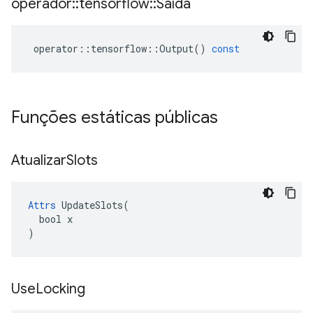
operador
::
tensorflow
::
Saída
operator
::
tensorflow
::
Output
()
const
Funções estáticas públicas
Atualizar
Slots
Attrs
 UpdateSlots(

  bool x

)
Use
Locking