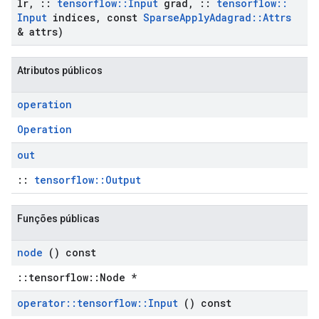
lr
,
::
tensorflow
::
Input
grad
,
::
tensorflow
::
Input
indices
,
const
Sparse
Apply
Adagrad
::
Attrs
& attrs)
Atributos públicos
operation
Operation
out
::
tensorflow::Output
Funções públicas
node
() const
::tensorflow::Node *
operator
::
tensorflow
::
Input
() const