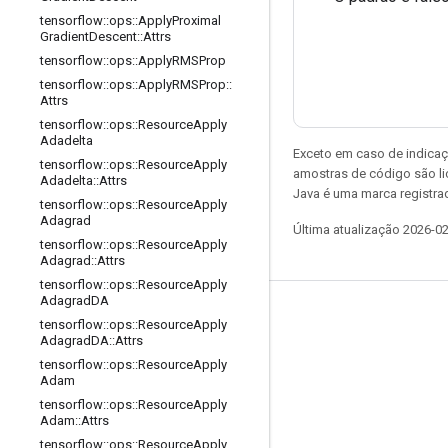
tensorflow
::
ops
::
Apply
Proximal
Gradient
Descent
::
Attrs
tensorflow
::
ops
::
Apply
RMSProp
tensorflow
::
ops
::
Apply
RMSProp
::
Attrs
tensorflow
::
ops
::
Resource
Apply
Adadelta
Exceto em caso de indicaç
tensorflow
::
ops
::
Resource
Apply
amostras de código são l
Adadelta
::
Attrs
Java é uma marca registrad
tensorflow
::
ops
::
Resource
Apply
Adagrad
Última atualização 2026-0
tensorflow
::
ops
::
Resource
Apply
Adagrad
::
Attrs
tensorflow
::
ops
::
Resource
Apply
Adagrad
DA
Permanecer conectado
tensorflow
::
ops
::
Resource
Apply
Adagrad
DA
::
Attrs
Blog
tensorflow
::
ops
::
Resource
Apply
Adam
Fórum
tensorflow
::
ops
::
Resource
Apply
GitHub
Adam
::
Attrs
tensorflow
::
ops
::
Resource
Apply