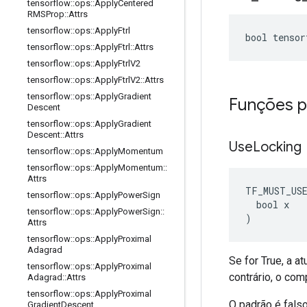
tensorflow
::
ops
::
Apply
Centered
RMSProp
::
Attrs
tensorflow
::
ops
::
Apply
Ftrl
bool tensor
tensorflow
::
ops
::
Apply
Ftrl
::
Attrs
tensorflow
::
ops
::
Apply
Ftrl
V2
tensorflow
::
ops
::
Apply
Ftrl
V2
::
Attrs
tensorflow
::
ops
::
Apply
Gradient
Funções p
Descent
tensorflow
::
ops
::
Apply
Gradient
Descent
::
Attrs
Use
Locking
tensorflow
::
ops
::
Apply
Momentum
tensorflow
::
ops
::
Apply
Momentum
::
Attrs
TF_MUST_US
tensorflow
::
ops
::
Apply
Power
Sign
  bool x

tensorflow
::
ops
::
Apply
Power
Sign
::
)
Attrs
tensorflow
::
ops
::
Apply
Proximal
Adagrad
Se for True, a 
tensorflow
::
ops
::
Apply
Proximal
contrário, o co
Adagrad
::
Attrs
tensorflow
::
ops
::
Apply
Proximal
O padrão é fals
Gradient
Descent