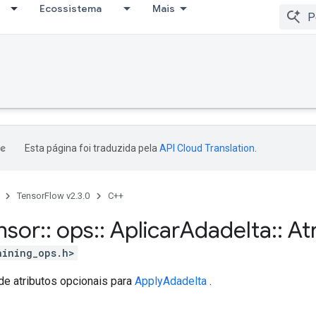
Ecossistema
Mais
Esta página foi traduzida pela
API Cloud Translation
.
TensorFlow v2.3.0
C++
nsor
::
ops
::
Aplicar
Adadelta
::
Atr
aining_ops.h>
de atributos opcionais para
ApplyAdadelta
.