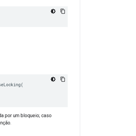
eLocking(

da por um bloqueio; caso
enção.