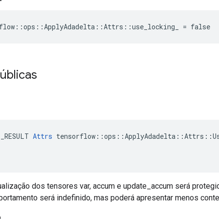
flow::ops::ApplyAdadelta::Attrs::use_locking_ = false
úblicas
E_RESULT 
Attrs
 tensorflow::ops::ApplyAdadelta::Attrs::Us
atualização dos tensores var, accum e update_accum será protegi
mportamento será indefinido, mas poderá apresentar menos cont
o