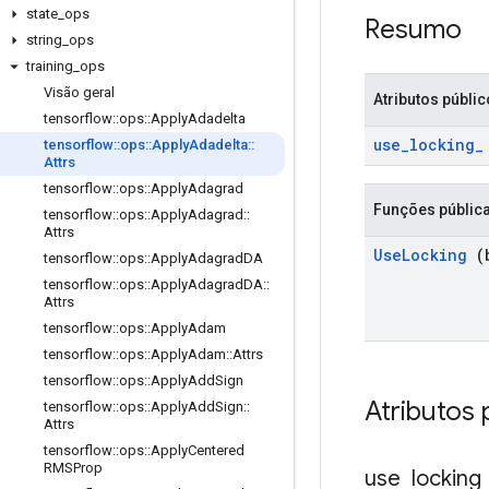
state
_
ops
Resumo
string
_
ops
training
_
ops
Visão geral
Atributos públi
tensorflow
::
ops
::
Apply
Adadelta
use
_
locking
_
tensorflow
::
ops
::
Apply
Adadelta
::
Attrs
tensorflow
::
ops
::
Apply
Adagrad
Funções públic
tensorflow
::
ops
::
Apply
Adagrad
::
Attrs
Use
Locking
(b
tensorflow
::
ops
::
Apply
Adagrad
DA
tensorflow
::
ops
::
Apply
Adagrad
DA
::
Attrs
tensorflow
::
ops
::
Apply
Adam
tensorflow
::
ops
::
Apply
Adam
::
Attrs
tensorflow
::
ops
::
Apply
Add
Sign
Atributos 
tensorflow
::
ops
::
Apply
Add
Sign
::
Attrs
tensorflow
::
ops
::
Apply
Centered
RMSProp
use
_
locking