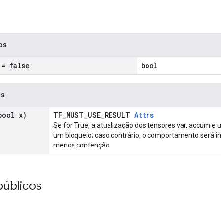
cos
= false
bool
as
ool x)
TF_MUST_USE_RESULT
Attrs
Se for True, a atualização dos tensores var, accum e
um bloqueio; caso contrário, o comportamento será i
menos contenção.
públicos
_