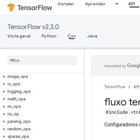
Instalar
Aprender
API
TensorFlow v2.3.0
C++
Vista geral
Python
C++
Java
array_ops
candidate
_
sampling
_
ops
control
_
flow
_
ops
core
data
_
flow
_
ops
image
_
ops
io
_
ops
TensorFlow
API
logging
_
ops
fluxo te
math
_
ops
nn
_
ops
#include <tr
no
_
op
parsing
_
ops
Configuradores 
random
_
ops
sparse
_
ops