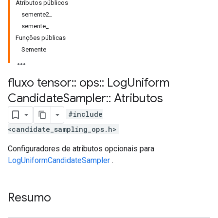
Atributos públicos
semente2_
semente_
Funções públicas
Semente
fluxo tensor
::
ops
::
Log
Uniform
Candidate
Sampler
::
Atributos
#include
<candidate_sampling_ops.h>
Configuradores de atributos opcionais para
LogUniformCandidateSampler
.
Resumo