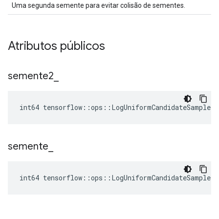
Uma segunda semente para evitar colisão de sementes.
Atributos públicos
semente2
_
int64 tensorflow::ops::LogUniformCandidateSampler
semente
_
int64 tensorflow::ops::LogUniformCandidateSampler