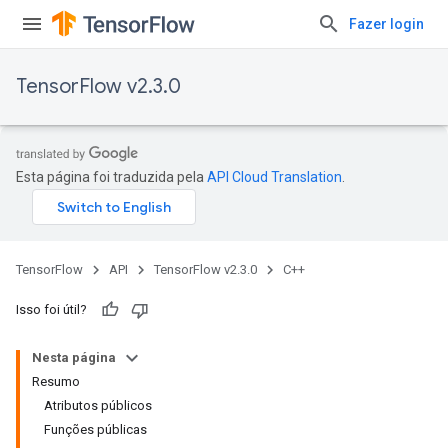
Fazer login
TensorFlow v2.3.0
Esta página foi traduzida pela
API Cloud Translation
.
TensorFlow
API
TensorFlow v2.3.0
C++
Isso foi útil?
Nesta página
Resumo
Atributos públicos
Funções públicas