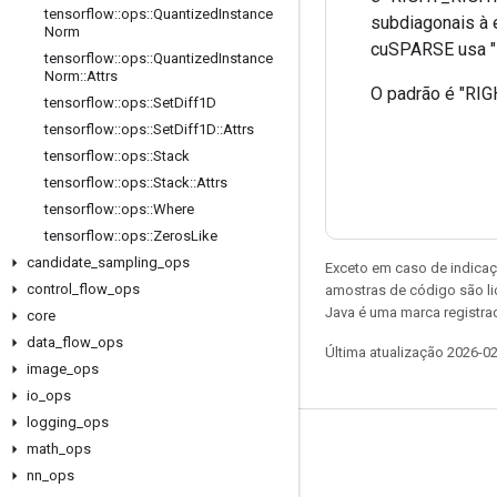
tensorflow
::
ops
::
Quantized
Instance
subdiagonais à 
Norm
cuSPARSE usa "
tensorflow
::
ops
::
Quantized
Instance
Norm
::
Attrs
O padrão é "RI
tensorflow
::
ops
::
Set
Diff1D
tensorflow
::
ops
::
Set
Diff1D
::
Attrs
tensorflow
::
ops
::
Stack
tensorflow
::
ops
::
Stack
::
Attrs
tensorflow
::
ops
::
Where
tensorflow
::
ops
::
Zeros
Like
candidate
_
sampling
_
ops
Exceto em caso de indicaç
control
_
flow
_
ops
amostras de código são l
Java é uma marca registrad
core
data
_
flow
_
ops
Última atualização 2026-0
image
_
ops
io
_
ops
logging
_
ops
math
Permanecer conectado
_
ops
nn
_
ops
Blog