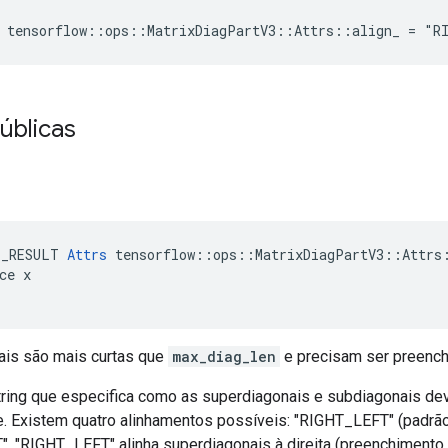
e tensorflow::ops::MatrixDiagPartV3::Attrs::align_ = "R
úblicas
E_RESULT 
Attrs
 tensorflow::ops::MatrixDiagPartV3::Attrs:
ce x

ais são mais curtas que
max_diag_len
e precisam ser preench
ring que especifica como as superdiagonais e subdiagonais dev
. Existem quatro alinhamentos possíveis: "RIGHT_LEFT" (padrã
. "RIGHT_LEFT" alinha superdiagonais à direita (preenchimento 