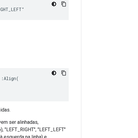
IGHT_LEFT"
:Align(

idas.
em ser alinhadas,
o), "LEFT_RIGHT", "LEFT_LEFT"
à esquerda na linha) e