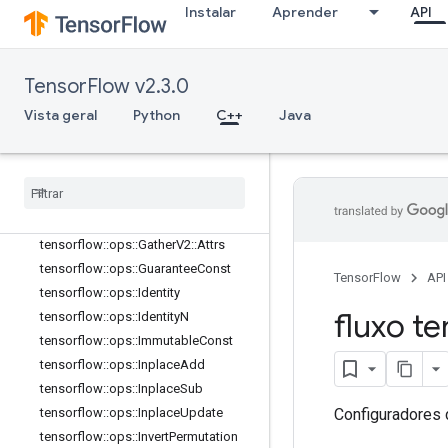
Instalar
Aprender
API
tensorflow::ops::FakeQuantWithMin
MaxVarsPerChannelGradient
tensorflow::ops::FakeQuantWithMin
MaxVarsPerChannelGradient::Attrs
TensorFlow v2.3.0
tensorflow::ops::Fill
Vista geral
Python
C++
Java
tensorflow::ops::Fingerprint
tensorflow
::
ops
::
Gather
tensorflow
::
ops
::
Gather
::
Attrs
tensorflow
::
ops
::
Gather
Nd
tensorflow
::
ops
::
Gather
V2
tensorflow
::
ops
::
Gather
V2
::
Attrs
tensorflow
::
ops
::
Guarantee
Const
TensorFlow
API
tensorflow
::
ops
::
Identity
fluxo te
tensorflow
::
ops
::
Identity
N
tensorflow
::
ops
::
Immutable
Const
tensorflow
::
ops
::
Inplace
Add
tensorflow
::
ops
::
Inplace
Sub
Configuradores 
tensorflow
::
ops
::
Inplace
Update
tensorflow
::
ops
::
Invert
Permutation