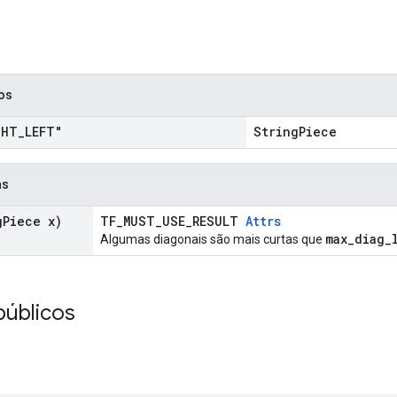
cos
GHT
_
LEFT"
StringPiece
as
g
Piece x)
TF_MUST_USE_RESULT
Attrs
max_diag_
Algumas diagonais são mais curtas que
públicos