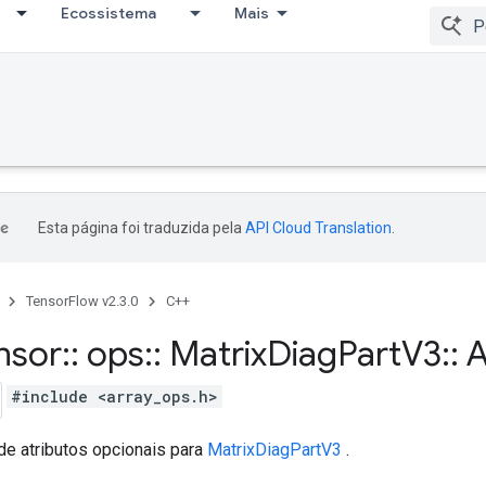
Ecossistema
Mais
Esta página foi traduzida pela
API Cloud Translation
.
TensorFlow v2.3.0
C++
nsor
::
ops
::
Matrix
Diag
Part
V3
::
A
#include <array_ops.h>
de atributos opcionais para
MatrixDiagPartV3
.