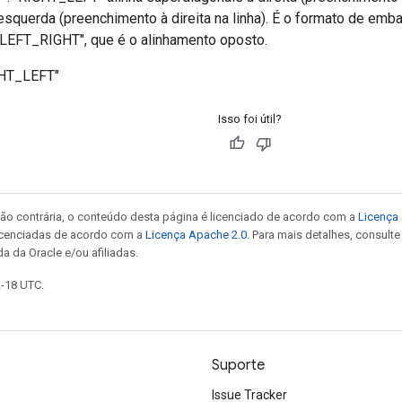
esquerda (preenchimento à direita na linha). É o formato de em
LEFT_RIGHT", que é o alinhamento oposto.
GHT_LEFT"
Isso foi útil?
ão contrária, o conteúdo desta página é licenciado de acordo com a
Licença 
icenciadas de acordo com a
Licença Apache 2.0
. Para mais detalhes, consult
a da Oracle e/ou afiliadas.
2-18 UTC.
Suporte
Issue Tracker