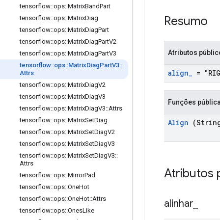
tensorflow
::
ops
::
Matrix
Band
Part
Resumo
tensorflow
::
ops
::
Matrix
Diag
tensorflow
::
ops
::
Matrix
Diag
Part
tensorflow
::
ops
::
Matrix
Diag
Part
V2
Atributos públi
tensorflow
::
ops
::
Matrix
Diag
Part
V3
tensorflow
::
ops
::
Matrix
Diag
Part
V3
::
align
_
= "RI
Attrs
tensorflow
::
ops
::
Matrix
Diag
V2
tensorflow
::
ops
::
Matrix
Diag
V3
Funções públic
tensorflow
::
ops
::
Matrix
Diag
V3
::
Attrs
tensorflow
::
ops
::
Matrix
Set
Diag
Align
(Strin
tensorflow
::
ops
::
Matrix
Set
Diag
V2
tensorflow
::
ops
::
Matrix
Set
Diag
V3
tensorflow
::
ops
::
Matrix
Set
Diag
V3
::
Attrs
Atributos 
tensorflow
::
ops
::
Mirror
Pad
tensorflow
::
ops
::
One
Hot
tensorflow
::
ops
::
One
Hot
::
Attrs
alinhar
_
tensorflow
::
ops
::
Ones
Like