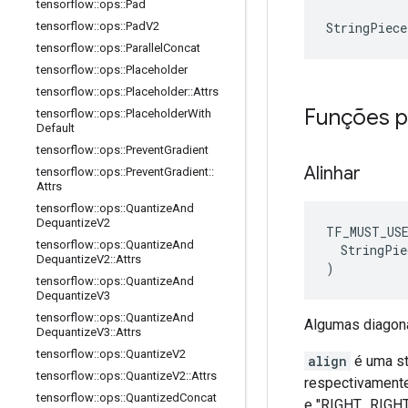
tensorflow
::
ops
::
Pad
StringPiec
tensorflow
::
ops
::
Pad
V2
tensorflow
::
ops
::
Parallel
Concat
tensorflow
::
ops
::
Placeholder
tensorflow
::
ops
::
Placeholder
::
Attrs
Funções p
tensorflow
::
ops
::
Placeholder
With
Default
tensorflow
::
ops
::
Prevent
Gradient
Alinhar
tensorflow
::
ops
::
Prevent
Gradient
::
Attrs
tensorflow
::
ops
::
Quantize
And
Dequantize
V2
TF_MUST_US
tensorflow
::
ops
::
Quantize
And
  StringPie
Dequantize
V2
::
Attrs
)
tensorflow
::
ops
::
Quantize
And
Dequantize
V3
tensorflow
::
ops
::
Quantize
And
Algumas diagon
Dequantize
V3
::
Attrs
tensorflow
::
ops
::
Quantize
V2
align
é uma st
tensorflow
::
ops
::
Quantize
V2
::
Attrs
respectivamente
tensorflow
::
ops
::
Quantized
Concat
e "RIGHT_RIGHT"