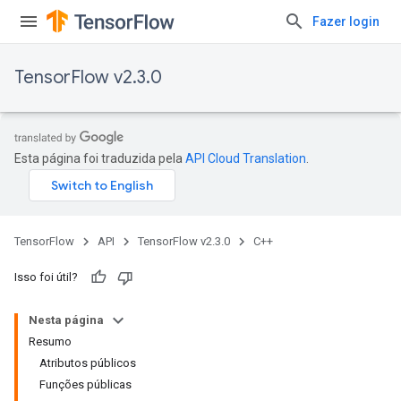
Fazer login
TensorFlow v2.3.0
Esta página foi traduzida pela
API Cloud Translation
.
TensorFlow
API
TensorFlow v2.3.0
C++
Isso foi útil?
Nesta página
Resumo
Atributos públicos
Funções públicas