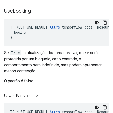
Use
Locking
TF_MUST_USE_RESULT 
Attrs
 tensorflow::ops::Resource
  bool x

)
Se
True
, a atualização dos tensores var, m e v será
protegida por um bloqueio; caso contrário, o
comportamento será indefinido, mas poderá apresentar
menos contenção.
O padrão é falso
Usar Nesterov
TF_MUST_USE_RESULT 
Attrs
 tensorflow::ops::Resource