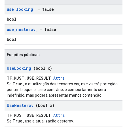
use
_
locking
_
= false
bool
use
_
nesterov
_
= false
bool
Funções públicas
Use
Locking
(bool x)
TF_MUST_USE_RESULT
Attrs
True
Se
, a atualização dos tensores var, m e v será protegida
por um bloqueio; caso contrário, o comportamento será
indefinido, mas poderá apresentar menos contenção.
Use
Nesterov
(bool x)
TF_MUST_USE_RESULT
Attrs
True
Se
, usa a atualização desterov.