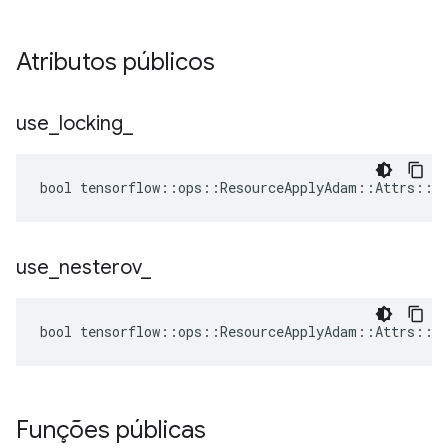
Atributos públicos
use
_
locking
_
bool tensorflow::ops::ResourceApplyAdam::Attrs::us
use
_
nesterov
_
bool tensorflow::ops::ResourceApplyAdam::Attrs::us
Funções públicas