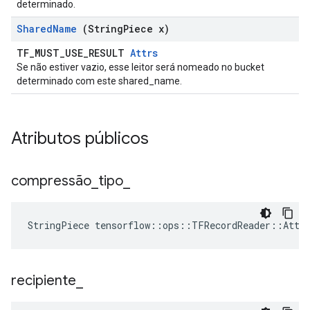
determinado.
Shared
Name
(String
Piece x)
TF_MUST_USE_RESULT
Attrs
Se não estiver vazio, esse leitor será nomeado no bucket
determinado com este shared_name.
Atributos públicos
compressão
_
tipo
_
StringPiece
tensorflow
::
ops
::
TFRecordReader
::
Attr
recipiente
_