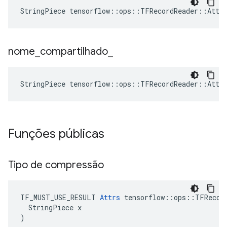
StringPiece tensorflow::ops::TFRecordReader::Attr
nome
_
compartilhado
_
StringPiece tensorflow::ops::TFRecordReader::Attr
Funções públicas
Tipo de compressão
TF_MUST_USE_RESULT 
Attrs
 tensorflow::ops::TFRecord
  StringPiece x

)