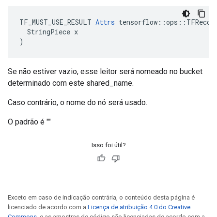
TF_MUST_USE_RESULT 
Attrs
 tensorflow::ops::TFRecord
  StringPiece x

)
Se não estiver vazio, esse leitor será nomeado no bucket
determinado com este shared_name.
Caso contrário, o nome do nó será usado.
O padrão é ""
Isso foi útil?
Exceto em caso de indicação contrária, o conteúdo desta página é
licenciado de acordo com a
Licença de atribuição 4.0 do Creative
Commons
, e as amostras de código são licenciadas de acordo com a