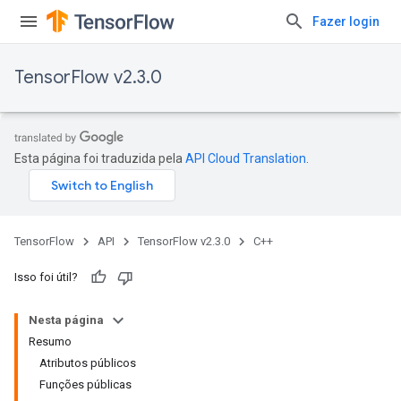
Fazer login
TensorFlow v2.3.0
Esta página foi traduzida pela
API Cloud Translation
.
TensorFlow
API
TensorFlow v2.3.0
C++
Isso foi útil?
Nesta página
Resumo
Atributos públicos
Funções públicas