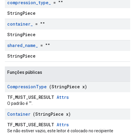
compression
_
type
_
= ""
StringPiece
container
_
= ""
StringPiece
shared
_
name
_
= ""
StringPiece
Funções públicas
Compression
Type
(String
Piece x)
TF_MUST_USE_RESULT
Attrs
O padrão é "".
Container
(String
Piece x)
TF_MUST_USE_RESULT
Attrs
Se não estiver vazio, este leitor é colocado no recipiente