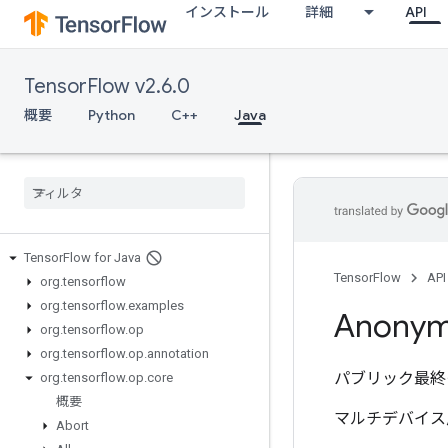
インストール
詳細
API
TensorFlow v2.6.0
概要
Python
C++
Java
Tensor
Flow for Java
TensorFlow
API
org
.
tensorflow
org
.
tensorflow
.
examples
Anony
org
.
tensorflow
.
op
org
.
tensorflow
.
op
.
annotation
パブリック最終
org
.
tensorflow
.
op
.
core
概要
マルチデバイス
Abort