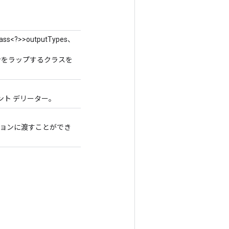
Class<?>>outputTypes、
レーションをラップするクラスを
ト デリーター。
」オペレーションに渡すことができ