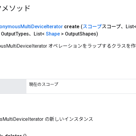
クメソッド
onymous
Multi
Device
Iterator
create
(
スコープ
スコープ、List<
 Output
Types、List<
Shape
> Output
Shapes)
mousMultiDeviceIterator オペレーションをラップするクラ
現在のスコープ
usMultiDeviceIterator の新しいインスタンス