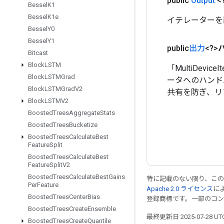
public
Output
<
Bessel
K1
Bessel
K1e
イテレーターを
Bessel
Y0
Bessel
Y1
public
出力
<?>
Bitcast
Block
LSTM
「MultiDevi
Block
LSTMGrad
ータへのハンドル。 
Block
LSTMGrad
V2
共有を防ぎ、リ
Block
LSTMV2
Boosted
Trees
Aggregate
Stats
Boosted
Trees
Bucketize
Boosted
Trees
Calculate
Best
Feature
Split
Boosted
Trees
Calculate
Best
Feature
Split
V2
Boosted
Trees
Calculate
Best
Gains
特に記載のない限り、こ
Per
Feature
Apache 2.0 ライセンス
に
Boosted
Trees
Center
Bias
登録商標です。一部のコ
Boosted
Trees
Create
Ensemble
最終更新日 2025-07-28 U
Boosted
Trees
Create
Quantile