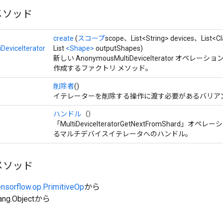
メソッド
create
(
スコープ
scope、List<String> devices、List<
eviceIterator
List
<Shape>
outputShapes)
新しい AnonymousMultiDeviceIterator オペ
作成するファクトリ メソッド。
削除者
()
イテレーターを削除する操作に渡す必要があるバリアン
ハンドル
（）
「MultiDeviceIteratorGetNextFromShard
るマルチデバイスイテレータへのハンドル。
メソッド
ensorflow.op.PrimitiveOp
から
ang.Objectから