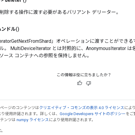
?>
deleter
()
削除する操作に渡す必要があるバリアント デリーター。
ハンドル
()
ceIteratorGetNextFromShard」オペレーションに渡すこと
MultiDeviceIterator とは対照的に、AnonymousIterat
ソース コンテナへの参照を保持しません。
この情報は役に立ちましたか？
のページのコンテンツは
クリエイティブ・コモンズの表示 4.0 ライセンス
によ
より使用許諾されます。詳しくは、
Google Developers サイトのポリシー
をご覧
ンテンツは
numpy ライセンス
により使用許諾されます。
TC。