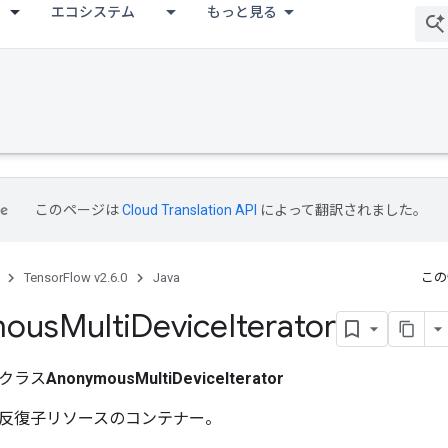
エコシステム
もっと見る
このページは
Cloud Translation API
によって翻訳されました。
TensorFlow v2.6.0
Java
この
mous
Multi
Device
Iterator
クラス
AnonymousMultiDeviceIterator
反復子リソースのコンテナー。