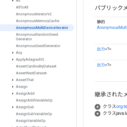
All
パブリック
All
To
All
Anonymous
Iterator
V2
Anonymous
Memory
Cache
静的
AnonymousMultiD
Anonymous
Multi
Device
Iterator
Anonymous
Random
Seed
Generator
Anonymous
Seed
Generator
出力
<?>
Any
Apply
Adagrad
V2
出力
<?>
Assert
Cardinality
Dataset
Assert
Next
Dataset
Assert
That
Assign
継承された
Assign
Add
Assign
Add
Variable
Op
クラス
org.t
Assign
Sub
クラスjava.l
Assign
Sub
Variable
Op
Assign
Variable
Op