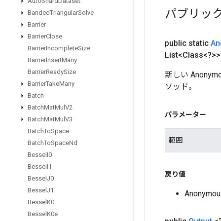
Auto
Shard
Dataset
パブリッ
Banded
Triangular
Solve
Barrier
Barrier
Close
public static
An
Barrier
Incomplete
Size
List<Class<?>>
Barrier
Insert
Many
Barrier
Ready
Size
新しい Anony
Barrier
Take
Many
ソッド。
Batch
Batch
Mat
Mul
V2
パラメーター
Batch
Mat
Mul
V3
Batch
To
Space
範囲
Batch
To
Space
Nd
Bessel
I0
Bessel
I1
戻り値
Bessel
J0
Bessel
J1
Anonymo
Bessel
K0
Bessel
K0e