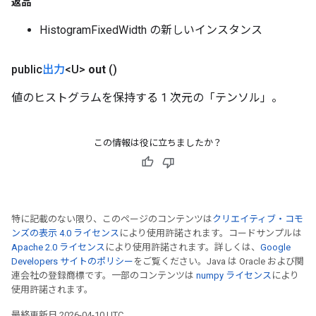
返品
HistogramFixedWidth の新しいインスタンス
public
出力
<U>
out
()
値のヒストグラムを保持する 1 次元の「テンソル」。
この情報は役に立ちましたか？
特に記載のない限り、このページのコンテンツは
クリエイティブ・コモ
ンズの表示 4.0 ライセンス
により使用許諾されます。コードサンプルは
Apache 2.0 ライセンス
により使用許諾されます。詳しくは、
Google
Developers サイトのポリシー
をご覧ください。Java は Oracle および関
連会社の登録商標です。一部のコンテンツは
numpy ライセンス
により
使用許諾されます。
最終更新日 2026-04-10 UTC。