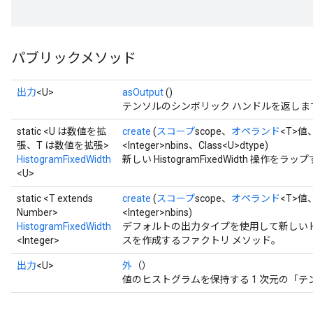
パブリックメソッド
出力
<U>
asOutput
()
テンソルのシンボリック ハンドルを返しま
static <U は数値を拡
create
(
スコープ
scope、
オペランド
<T>値
張、T は数値を拡張>
<Integer>nbins、Class<U>dtype)
HistogramFixedWidth
新しい HistogramFixedWidth 操
<U>
static <T extends
create
(
スコープ
scope、
オペランド
<T>値
Number>
<Integer>nbins)
HistogramFixedWidth
デフォルトの出力タイプを使用して新しい Hist
sGradAccumDebug
<Integer>
スを作成するファクトリ メソッド。
rs
ersGradAccumDebug
出力
<U>
外
（）
rs
値のヒストグラムを保持する 1 次元の「テ
ersGradAccumDebug
Parameters