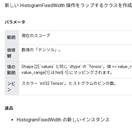
新しい HistogramFixedWidth 操作をラップするクラス
パラメータ
現在のスコープ
範囲
数値の「テンソル」。
価値
観
Shape [2] `values` と同じ `dtype` の `Tensor`。値 <= va
値の
value_range[1] は hist[-1] にマッピングされます。
範囲
スカラー `int32 Tensor`。ヒストグラムのビンの数。
ンビ
ン
返品
HistogramFixedWidth の新しいインスタンス