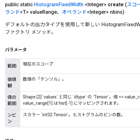
public static
Histogram
Fixed
Width
<Integer>
create
(
スコ
ランド
<T> value
Range、
オペランド
<Integer> nbins)
デフォルトの出力タイプを使用して新しい HistogramFixe
ファクトリ メソッド。
パラメータ
現在のスコープ
範囲
数値の「テンソル」。
価値
観
Shape [2] `values` と同じ `dtype` の `Tensor`。値 <= va
値の
value_range[1] は hist[-1] にマッピングされます。
範囲
スカラー `int32 Tensor`。ヒストグラムのビンの数。
ンビ
ン