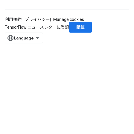
利用規約
プライバシー
Manage cookies
購読
TensorFlow ニュースレターに登録
ize
Requantize
ize
AndReluAndRequantize
u
uAndRequantize
AndRelu
AndReluAndRequantize