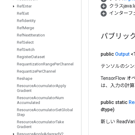
クラスjava.l
Ref
Enter
インターフ
Ref
Exit
Ref
Identity
Ref
Merge
パブリッ
Ref
Next
Iteration
Ref
Select
Ref
Switch
public
Output
<
Register
Dataset
Requantization
Range
Per
Channel
テンソルのシン
Requantize
Per
Channel
TensorFlo
Reshape
は、入力の計算
Resource
Accumulator
Apply
Gradient
Resource
Accumulator
Num
public static
Re
Accumulated
dtype)
Resource
Accumulator
Set
Global
Step
新しい Read
Resource
Accumulator
Take
Gradient
Resource
Apply
Adagrad
V2