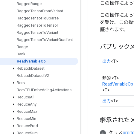
この操作によっ
Ragged
Range
Ragged
Tensor
From
Variant
この操作によっ
Ragged
Tensor
To
Sparse
を受け、この操
Ragged
Tensor
To
Tensor
証されます。
Ragged
Tensor
To
Variant
Ragged
Tensor
To
Variant
Gradient
パブリック
Range
Rank
出力
<T>
Read
Variable
Op
Rebatch
Dataset
Rebatch
Dataset
V2
静的 <T>
Recv
ReadVariableOp
<T>
Recv
TPUEmbedding
Activations
Reduce
All
出力
<T>
Reduce
Any
Reduce
Max
継承された
Reduce
Min
Reduce
Prod
クラス
org.t
Reduce
Sum