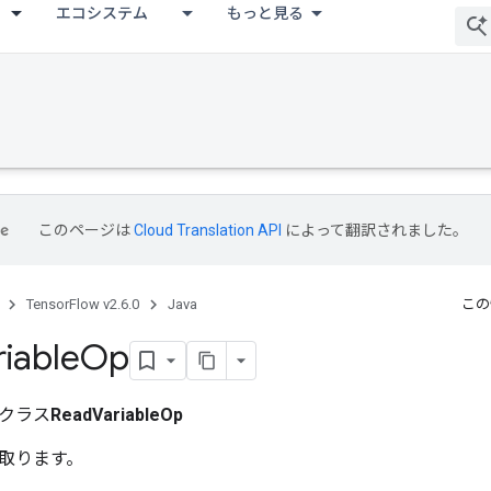
エコシステム
もっと見る
このページは
Cloud Translation API
によって翻訳されました。
TensorFlow v2.6.0
Java
この
riable
Op
クラス
ReadVariableOp
取ります。