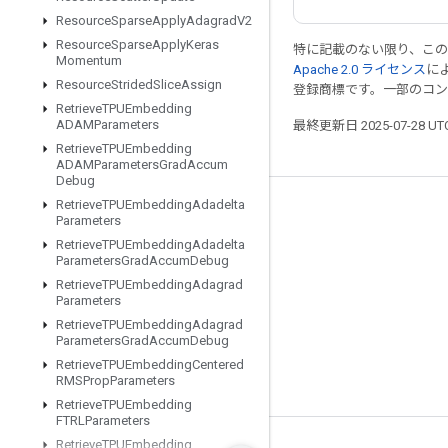
Resource
Sparse
Apply
Adagrad
V2
Resource
Sparse
Apply
Keras
特に記載のない限り、こ
Momentum
Apache 2.0 ライセンス
に
Resource
Strided
Slice
Assign
登録商標です。一部のコ
Retrieve
TPUEmbedding
ADAMParameters
最終更新日 2025-07-28 U
Retrieve
TPUEmbedding
ADAMParameters
Grad
Accum
Debug
Retrieve
TPUEmbedding
Adadelta
つながる
Parameters
Retrieve
TPUEmbedding
Adadelta
ブログ
Parameters
Grad
Accum
Debug
フォーラム
Retrieve
TPUEmbedding
Adagrad
Parameters
GitHub
Retrieve
TPUEmbedding
Adagrad
Parameters
Grad
Accum
Debug
Twitter
Retrieve
TPUEmbedding
Centered
YouTube
RMSProp
Parameters
Retrieve
TPUEmbedding
FTRLParameters
Retrieve
TPUEmbedding