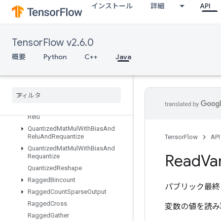
インストール
詳細
API
QuantizedConv2DWithBiasSumAndRelu
QuantizedConv2DWithBiasSumAndReluAndRequantize
QuantizedDepthwiseConv2D
TensorFlow v2.6.0
QuantizedDepthwiseConv2DWithBias
QuantizedDepthwiseConv2DWithBiasAndRelu
概要
Python
C++
Java
QuantizedDepthwiseConv2DWithBiasAndReluAndRequantize
Quantized
Mat
Mul
With
Bias
Quantized
Mat
Mul
With
Bias
And
Dequantize
Quantized
Mat
Mul
With
Bias
And
Relu
Quantized
Mat
Mul
With
Bias
And
Relu
And
Requantize
TensorFlow
API
Quantized
Mat
Mul
With
Bias
And
Read
Va
Requantize
Quantized
Reshape
Ragged
Bincount
パブリック最終
Ragged
Count
Sparse
Output
Ragged
Cross
変数の値を読み
Ragged
Gather