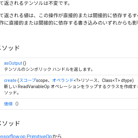
て返されるテンソルは不変です。
て返される値は、この操作が直接的または間接的に依存するす
作に直接的または間接的に依存する書き込みのいずれからも影
メソッド
asOutput
()
テンソルのシンボリック ハンドルを返します。
create
(
スコープ
scope、
オペランド
<?>リソース、Class<T> dtype)
新しい ReadVariableOp オペレーションをラップするクラスを作
ソッド。
価値
（）
メソッド
ensorflow.op.PrimitiveOp
から