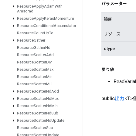
パラメーター
Resource
Apply
Adam
With
Amsgrad
Resource
Apply
Keras
Momentum
範囲
Resource
Conditional
Accumulator
Resource
Count
Up
To
リソース
Resource
Gather
Resource
Gather
Nd
dtype
Resource
Scatter
Add
Resource
Scatter
Div
戻り値
Resource
Scatter
Max
Resource
Scatter
Min
ReadVa
Resource
Scatter
Mul
Resource
Scatter
Nd
Add
public
出力
<T>
Resource
Scatter
Nd
Max
Resource
Scatter
Nd
Min
Resource
Scatter
Nd
Sub
Resource
Scatter
Nd
Update
Resource
Scatter
Sub
Resource
Scatter
Update