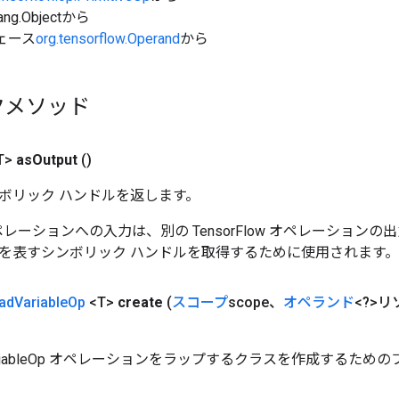
ang.Objectから
ェース
org.tensorflow.Operand
から
クメソッド
T>
as
Output
()
ボリック ハンドルを返します。
w オペレーションへの入力は、別の TensorFlow オペレーショ
を表すシンボリック ハンドルを取得するために使用されます。
ad
Variable
Op
<T>
create
(
スコープ
scope、
オペランド
<?>リ
VariableOp オペレーションをラップするクラスを作成するため