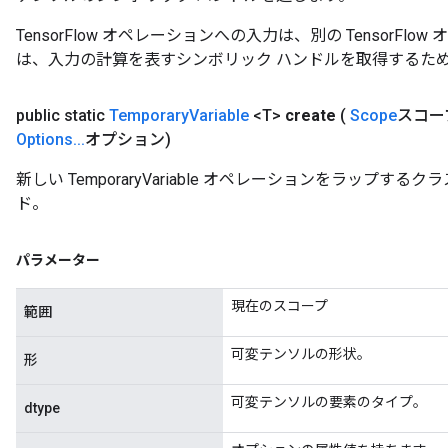
TensorFlow オペレーションへの入力は、別の TensorF
は、入力の計算を表すシンボリック ハンドルを取得するた
public static
Temporary
Variable
<T>
create
(
Scope
スコー
Options
.
.
.
オプション)
新しい TemporaryVariable オペレーションをラップ
ド。
パラメーター
現在のスコープ
範囲
可変テンソルの形状。
形
可変テンソルの要素のタイプ。
dtype