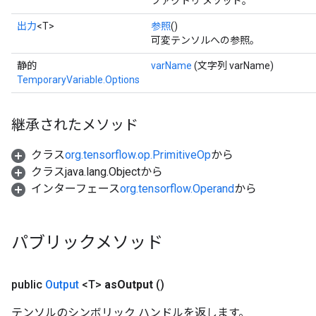
ファクトリ メソッド。
出力
<T>
参照
()
可変テンソルへの参照。
静的
varName
(文字列 varName)
TemporaryVariable.Options
継承されたメソッド
クラス
org.tensorflow.op.PrimitiveOp
から
クラスjava.lang.Objectから
インターフェース
org.tensorflow.Operand
から
パブリックメソッド
public
Output
<T>
as
Output
()
テンソルのシンボリック ハンドルを返します。