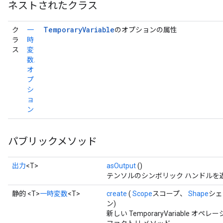
ネストされたクラス
Temporary
Variable
ク
一
のオプションの属性
ラ
時
ス
変
数.
オ
プ
シ
ョ
ン
パブリックメソッド
出力
<T>
asOutput
()
テンソルのシンボリック ハンドルを
静的 <T>
一時変数
<T>
create
(
Scope
スコープ、
Shape
シェイ
ン)
新しい TemporaryVariable