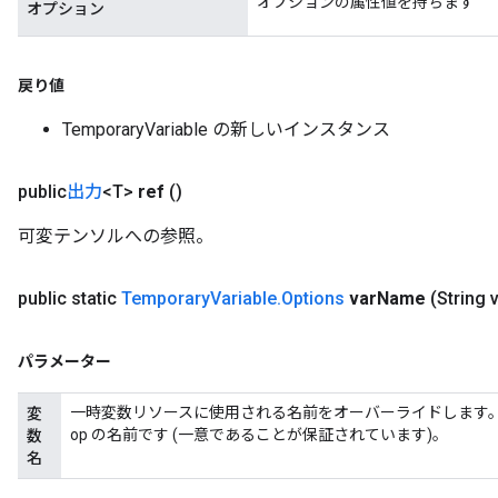
オプションの属性値を持ちます
オプション
戻り値
TemporaryVariable の新しいインスタンス
public
出力
<T>
ref
()
可変テンソルへの参照。
public static
Temporary
Variable
.
Options
var
Name
(String 
パラメーター
一時変数リソースに使用される名前をオーバーライドします。デフォル
変
op の名前です (一意であることが保証されています)。
数
名