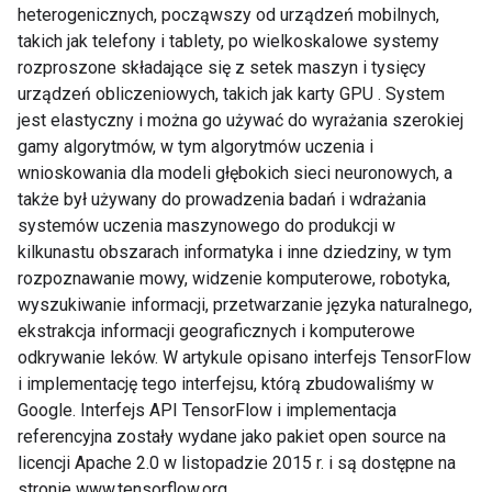
heterogenicznych, począwszy od urządzeń mobilnych,
takich jak telefony i tablety, po wielkoskalowe systemy
rozproszone składające się z setek maszyn i tysięcy
urządzeń obliczeniowych, takich jak karty GPU . System
jest elastyczny i można go używać do wyrażania szerokiej
gamy algorytmów, w tym algorytmów uczenia i
wnioskowania dla modeli głębokich sieci neuronowych, a
także był używany do prowadzenia badań i wdrażania
systemów uczenia maszynowego do produkcji w
kilkunastu obszarach informatyka i inne dziedziny, w tym
rozpoznawanie mowy, widzenie komputerowe, robotyka,
wyszukiwanie informacji, przetwarzanie języka naturalnego,
ekstrakcja informacji geograficznych i komputerowe
odkrywanie leków. W artykule opisano interfejs TensorFlow
i implementację tego interfejsu, którą zbudowaliśmy w
Google. Interfejs API TensorFlow i implementacja
referencyjna zostały wydane jako pakiet open source na
licencji Apache 2.0 w listopadzie 2015 r. i są dostępne na
stronie www.tensorflow.org.