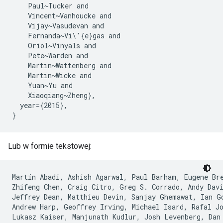
    Paul~Tucker and

    Vincent~Vanhoucke and

    Vijay~Vasudevan and

    Fernanda~Vi\'{e}gas and

    Oriol~Vinyals and

    Pete~Warden and

    Martin~Wattenberg and

    Martin~Wicke and

    Yuan~Yu and

    Xiaoqiang~Zheng},

  year={2015},

Lub w formie tekstowej:
Martín Abadi, Ashish Agarwal, Paul Barham, Eugene Bre
Zhifeng Chen, Craig Citro, Greg S. Corrado, Andy Davi
Jeffrey Dean, Matthieu Devin, Sanjay Ghemawat, Ian Go
Andrew Harp, Geoffrey Irving, Michael Isard, Rafal Jo
Lukasz Kaiser, Manjunath Kudlur, Josh Levenberg, Dan 