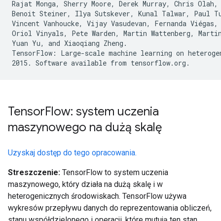
Rajat Monga, Sherry Moore, Derek Murray, Chris Olah, 
Benoit Steiner, Ilya Sutskever, Kunal Talwar, Paul Tu
Vincent Vanhoucke, Vijay Vasudevan, Fernanda Viégas,

Oriol Vinyals, Pete Warden, Martin Wattenberg, Martin
Yuan Yu, and Xiaoqiang Zheng.

TensorFlow: Large-scale machine learning on heterogen
Tensor
Flow: system uczenia
maszynowego na dużą skalę
Uzyskaj dostęp do tego opracowania.
Streszczenie:
TensorFlow to system uczenia
maszynowego, który działa na dużą skalę i w
heterogenicznych środowiskach. TensorFlow używa
wykresów przepływu danych do reprezentowania obliczeń,
stanu współdzielonego i operacji, które mutują ten stan.