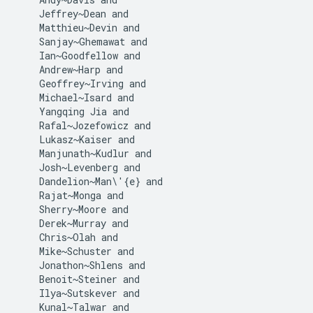
    Jeffrey~Dean and

    Matthieu~Devin and

    Sanjay~Ghemawat and

    Ian~Goodfellow and

    Andrew~Harp and

    Geoffrey~Irving and

    Michael~Isard and

    Yangqing Jia and

    Rafal~Jozefowicz and

    Lukasz~Kaiser and

    Manjunath~Kudlur and

    Josh~Levenberg and

    Dandelion~Man\'{e} and

    Rajat~Monga and

    Sherry~Moore and

    Derek~Murray and

    Chris~Olah and

    Mike~Schuster and

    Jonathon~Shlens and

    Benoit~Steiner and

    Ilya~Sutskever and

    Kunal~Talwar and
