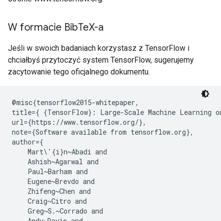
W formacie Bib
Te
X-a
Jeśli w swoich badaniach korzystasz z TensorFlow i
chciałbyś przytoczyć system TensorFlow, sugerujemy
zacytowanie tego oficjalnego dokumentu.
@misc{tensorflow2015-whitepaper,

title={ {TensorFlow}: Large-Scale Machine Learning on
url={https://www.tensorflow.org/},

note={Software available from tensorflow.org},

author={

    Mart\'{i}n~Abadi and

    Ashish~Agarwal and

    Paul~Barham and

    Eugene~Brevdo and

    Zhifeng~Chen and

    Craig~Citro and

    Greg~S.~Corrado and

    Andy~Davis and
