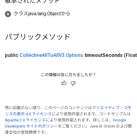
継承されたメソッド
クラスjava.lang.Objectから
パブリックメソッド
public
Collective
All
To
All
V3
.
Options
timeout
Seconds
(Floa
この情報は役に立ちましたか？
特に記載のない限り、このページのコンテンツは
クリエイティブ・コモ
ンズの表示 4.0 ライセンス
により使用許諾されます。コードサンプルは
Apache 2.0 ライセンス
により使用許諾されます。詳しくは、
Google
Developers サイトのポリシー
をご覧ください。Java は Oracle および関
連会社の登録商標です。