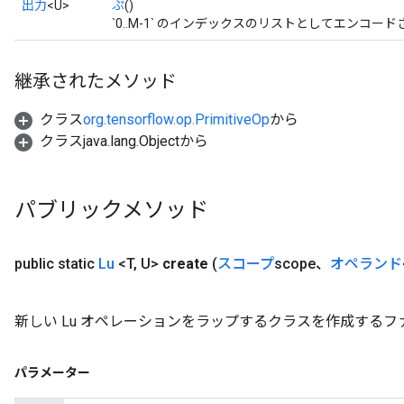
出力
<U>
ぷ
()
`0..M-1` のインデックスのリストとしてエンコー
継承されたメソッド
クラス
org.tensorflow.op.PrimitiveOp
から
クラスjava.lang.Objectから
パブリックメソッド
public static
Lu
<T
,
U>
create
(
スコープ
scope、
オペランド
新しい Lu オペレーションをラップするクラスを作成するフ
パラメーター