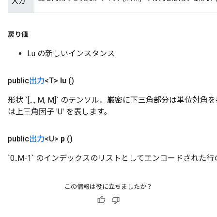
入力
戻り値
Lu の新しいインスタンス
public
出力
<T>
lu
()
形状 `[..., M, M]` のテンソル。厳密に下三角部分は単位対
は上三角因子 'U' を表します。
public
出力
<U>
p
()
`0..M-1` のインデックスのリストとしてエンコードされた行の順
この情報は役に立ちましたか？