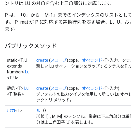
ントリは LU の対角を含む上三角部分に対応します。
P は、「0」から「M-1」までのインデックスのリストと
す。 P_mat が P に対応する置換行列を表す場合、L、U、および P は 
ます。
パブリックメソッド
static <T, U
create
(
スコープ
scope、
オペランド
<T>入力、クラス
extends
新しい Lu オペレーションをラップするクラスを作
Number>
Lu
<T, U>
静的 <T>
Lu
create
(
スコープ
scope、
オペランド
<T>入力)
<T, 整数>
デフォルトの出力タイプを使用して新しい Lu オ
ァクトリ メソッド。
出力
<T>
ル
（）
形状 `[..., M, M]` のテンソル。厳密に下三角部
分は上三角因子 'U' を表します。