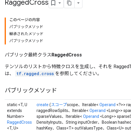
Ragged
Cross
このページの内容
パブリックメソッド
継承されたメソッド
パブリックメソッド
パブリック最終クラス
RaggedCross
テンソルのリストから特徴クロスを生成し、それを RaggedT
は、
tf.ragged.cross
を参照してください。
パブリックメソッド
static <T, U
create
(
スコープ
scope、Iterable<
Operand
<?>> ra
extends
raggedRowSplits、Iterable<
Operand
<Long>> spar
Number>
sparseValues、Iterable<
Operand
<Long>> sparse
RaggedCross
DensityInputs、String inputOrder、Boolean has
<T, U>
hashKey、Class<T> outValuesType、Class<U> out