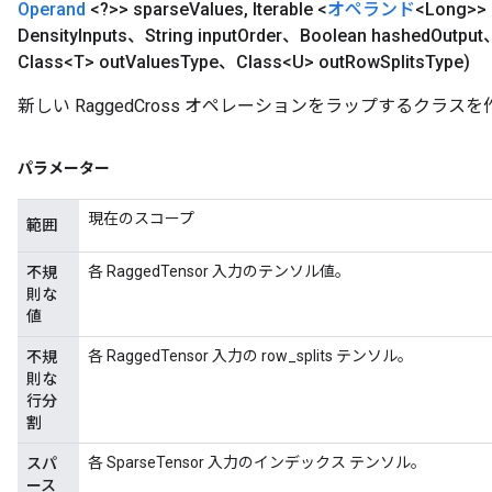
Operand
<?>> sparse
Values
,
Iterable <
オペランド
<Long>> 
Density
Inputs、String input
Order、Boolean hashed
Output
Class<T> out
Values
Type、Class<U> out
Row
Splits
Type)
新しい RaggedCross オペレーションをラップするクラ
パラメーター
現在のスコープ
範囲
各 RaggedTensor 入力のテンソル値。
不規
則な
値
各 RaggedTensor 入力の row_splits テンソル。
不規
則な
行分
割
各 SparseTensor 入力のインデックス テンソル。
スパ
ース