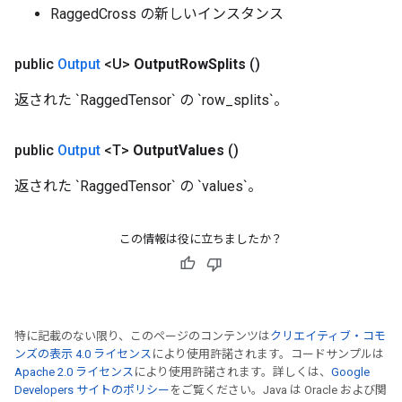
RaggedCross の新しいインスタンス
public
Output
<U>
Output
Row
Splits
()
返された `RaggedTensor` の `row_splits`。
public
Output
<T>
Output
Values
()
返された `RaggedTensor` の `values`。
この情報は役に立ちましたか？
特に記載のない限り、このページのコンテンツは
クリエイティブ・コモ
ンズの表示 4.0 ライセンス
により使用許諾されます。コードサンプルは
Apache 2.0 ライセンス
により使用許諾されます。詳しくは、
Google
Developers サイトのポリシー
をご覧ください。Java は Oracle および関