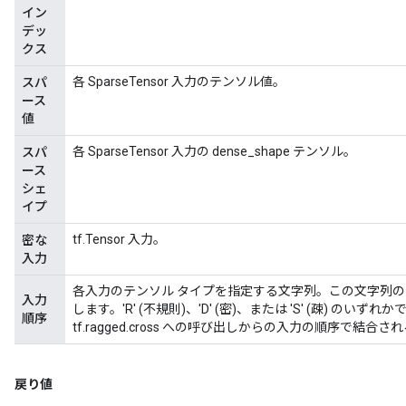
イン
デッ
クス
各 SparseTensor 入力のテンソル値。
スパ
ース
値
各 SparseTensor 入力の dense_shape テンソル。
スパ
ース
シェ
イプ
tf.Tensor 入力。
密な
入力
各入力のテンソル タイプを指定する文字列。この文字列の 
入力
します。'R' (不規則)、'D' (密)、または 'S' (疎) の
順序
tf.ragged.cross への呼び出しからの入力の順序で
戻り値