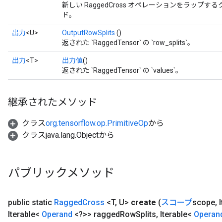
新しい RaggedCross オペレーションをラップ
ド。
出力
<U>
OutputRowSplits
()
返された `RaggedTensor` の `row_splits`。
出力
<T>
出力値
()
返された `RaggedTensor` の `values`。
継承されたメソッド
クラス
org.tensorflow.op.PrimitiveOp
から
クラスjava.lang.Objectから
パブリックメソッド
public static
Ragged
Cross
<T
,
U>
create
(
スコープ
scope
,
I
Iterable<
Operand
<?>> ragged
Row
Splits
,
Iterable<
Operan