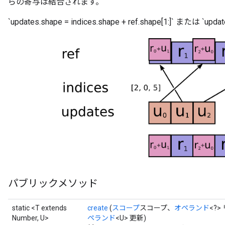
らの寄与は結合されます。
`updates.shape = indices.shape + ref.shape[1:]` または `u
パブリックメソッド
static <T extends
create
(
スコープ
スコープ、
オペランド
<?
Number, U>
ペランド
<U> 更新)