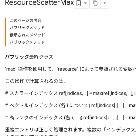
Resource
Scatter
Max
このページの内容
パブリックメソッド
継承されたメソッド
パブリックメソッド
パブリック
最終クラス
`max` 操作を使用して、`resource` によって参照され
この操作で計算されるのは、
# スカラーインデックス ref[indices, ...] = max(ref[indices, ...], up
# ベクトルインデックス (各 i について) ref[indices[i], ...] = max(ref[indi
# 高ランクのインデックス (各 i, ..., j) ref[indices[i, ..., j], ...] = max(ref[ind
重複エントリは正しく処理されます。複数の「インデックス