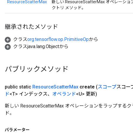
ResourceScatterMax
新しい ResourceScatterMax オ
クトリ メソッド。
継承されたメソッド
クラス
org.tensorflow.op.PrimitiveOp
から
クラスjava.lang.Objectから
パブリックメソッド
public static
Resource
Scatter
Max
create
(
スコープ
スコー
ド
<T> インデックス、
オペランド
<U> 更新)
新しい ResourceScatterMax オペレーションをラッ
ド。
パラメーター