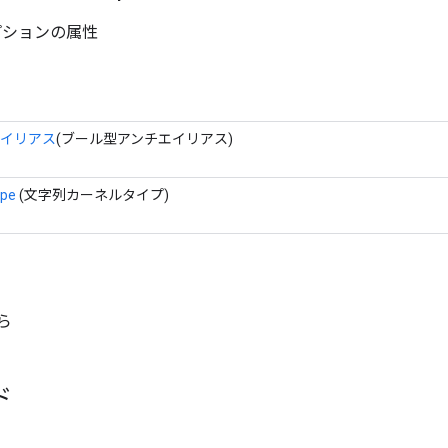
プションの属性
エイリアス
(ブール型アンチエイリアス)
ype
(文字列カーネルタイプ)
から
ド