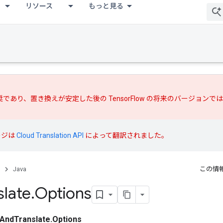
リソース
もっと見る
推奨であり、
置き換えが
安定した後の TensorFlow の将来のバージョン
ージは
Cloud Translation API
によって翻訳されました。
Java
この情
slate
.
Options
AndTranslate.Options