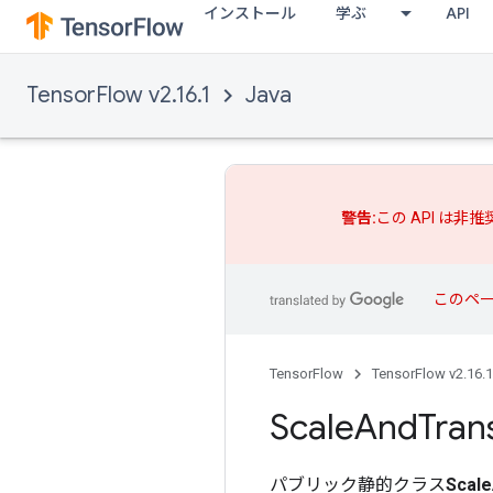
インストール
学ぶ
API
TensorFlow v2.16.1
Java
警告:
この API は非
このペ
TensorFlow
TensorFlow v2.16.1
Scale
And
Tran
パブリック静的クラス
Scale