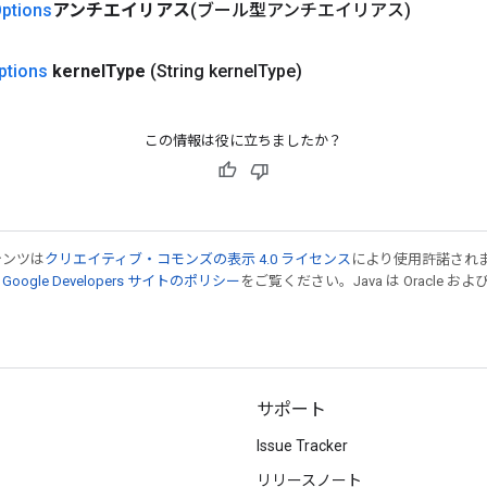
ptions
アンチエイリアス
(ブール型アンチエイリアス)
ptions
kernel
Type
(String kernel
Type)
この情報は役に立ちましたか？
テンツは
クリエイティブ・コモンズの表示 4.0 ライセンス
により使用許諾され
、
Google Developers サイトのポリシー
をご覧ください。Java は Oracle
サポート
Issue Tracker
リリースノート