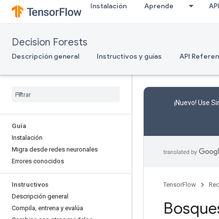
Instalación
Aprende
AP
Decision Forests
Descripción general
Instructivos y guías
API Refere
¡Nuevo! Use Si
Guía
Instalación
Migra desde redes neuronales
Errores conocidos
Instructivos
TensorFlow
Rec
Descripción general
Bosques
Compila
,
entrena y evalúa