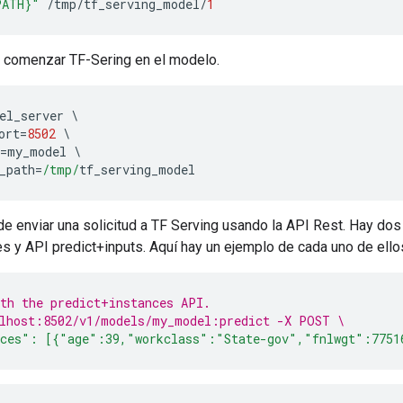
PATH}"
/
tmp
/
tf_serving_model
/
1
 comenzar TF-Sering en el modelo.
el_server 
\
ort
=
8502
\
=
my_model 
\
_path
=
/tmp/
tf_serving_model
e enviar una solicitud a TF Serving usando la API Rest. Hay do
s y API predict+inputs. Aquí hay un ejemplo de cada uno de ello
th the predict+instances API.
lhost:8502/v1/models/my_model:predict -X POST \
ces": [{"age":39,"workclass":"State-gov","fnlwgt":7751