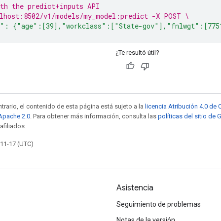
th the predict+inputs API
lhost:8502/v1/models/my_model:predict -X POST \
": {"age":[39],"workclass":["State-gov"],"fnlwgt":[775
¿Te resultó útil?
trario, el contenido de esta página está sujeto a la
licencia Atribución 4.0 d
 Apache 2.0
. Para obtener más información, consulta las
políticas del sitio de
afiliados.
-11-17 (UTC)
Asistencia
Seguimiento de problemas
Notas de la versión