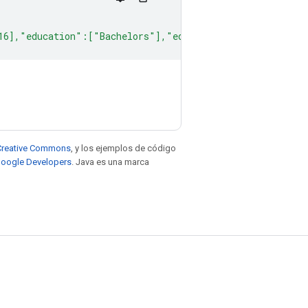
16],"education":["Bachelors"],"education_num":[13],"mar
e Creative Commons
, y los ejemplos de código
 Google Developers
. Java es una marca