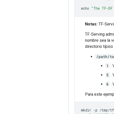
echo 
"The TF-DF
Notas:
TF-Servi
TF-Serving admi
nombre sea la ve
directorio típico
/path/t
1
: 
5
: 
6
: 
Para este ejempl
mkdir 
-
p 
/
tmp
/
t