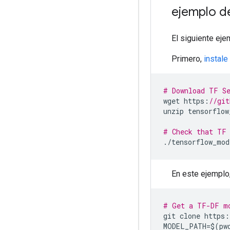
ejemplo d
El siguiente ej
Primero,
instale
# Download TF S
wget https
:
//git
unzip tensorflow
# Check that TF 
./
tensorflow_mod
En este ejemplo
# Get a TF-DF m
git clone https
:
MODEL_PATH
=
$
(
pw