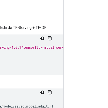
lada de TF-Serving + TF-DF.
erving-1.0.1/tensorflow_model_server_linux.zip
a
/
model
/
saved_model_adult_rf