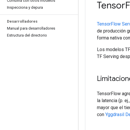
Combina con otros modelos
Tensor
Inspecciona y depura
Desarrolladores
TensorFlow Ser
Manual para desarrolladores
de producción g
Estructura del directorio
forma nativa con
Los modelos TF-
TF Serving des
Limitacion
TensorFlow agre
la latencia (p. 
mayor que el ti
con
Yggdrasil D