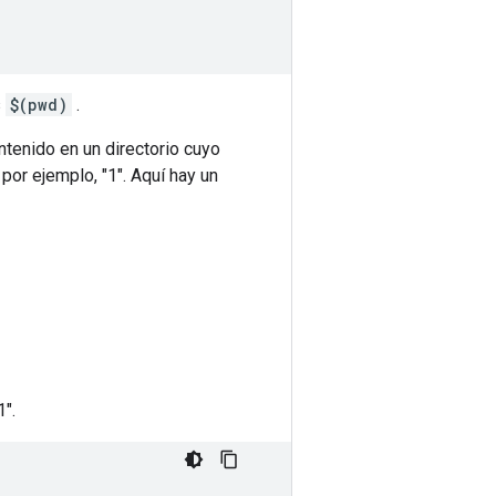
s
$(pwd)
.
tenido en un directorio cuyo
or ejemplo, "1". Aquí hay un
".