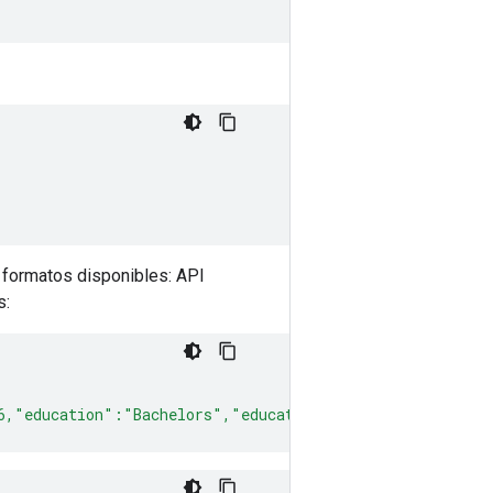
s formatos disponibles: API
s:
6,"education":"Bachelors","education_num":13,"marital_s