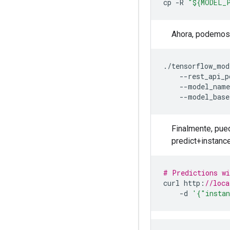
cp 
-
R 
"${MODEL_
Ahora, podemos
./
tensorflow_mod
--
rest_api_p
--
model_name
--
model_base
Finalmente, pued
predict+instance
# Predictions wi
curl http
:
//loca
-
d 
'{"instan