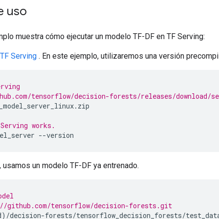
e uso
emplo muestra cómo ejecutar un modelo TF-DF en TF Serving:
 TF Serving
. En este ejemplo, utilizaremos una versión precompi
erving
hub.com/tensorflow/decision-forests/releases/download/s
_model_server_linux
.
zip
Serving works.
el_server 
--
version
, usamos un modelo TF-DF ya entrenado.
odel
//github.com/tensorflow/decision-forests.git
d
)/
decision
-
forests
/
tensorflow_decision_forests
/
test_dat