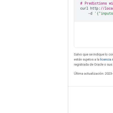
# Predictions wi
curl http
:
//loca
-
d 
'{"inputs
Salvo que se indique lo con
están sujetos a la
licencia
registrada de Oracle o sus 
Última actualización: 2023
Mantente conectado
Blog
Foro