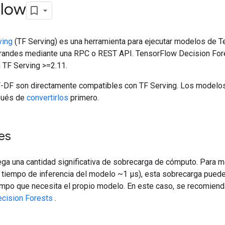
Flow
ving
(TF Serving) es una herramienta para ejecutar modelos de T
randes mediante una RPC o REST API. TensorFlow Decision For
 TF Serving >=2.11.
DF son directamente compatibles con TF Serving. Los modelos
pués de
convertirlos
primero.
es
ga una cantidad significativa de sobrecarga de cómputo. Para
ej., tiempo de inferencia del modelo ~1 µs), esta sobrecarga pue
empo que necesita el propio modelo. En este caso, se recomien
ecision Forests
.