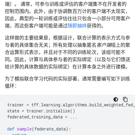
端）。 通常，可参与训练或评估的客户端集不在开发者的
控制范围内。此外，由于协调数百万计的客户端不太现实，
因此，典型的一轮训练或评估往往只包含一小部分可用客户
端，而这些客户端可能是通过
随即抽样
获得的。
这样做的主要结果是，根据设计，联合计算的表示方式与参
与者的具体集合无关；所有处理以抽象匿名
客户端
组上的聚
合运算形式表示，并且对于不同的训练轮次，该组可能不
同。因此，计算与具体参与者的实际绑定（以及与它们馈送
给计算的具体数据的实际绑定）在计算本身之外进行建模。
为了模拟联合学习代码的实际部署，通常需要编写如下训练
循环：
trainer
=
tff
.
learning
.
algorithms
.
build_weighted_fed
state
=
trainer
.
initialize
()
federated_training_data
=
...
def
sample
(
federate_data
):
return
...