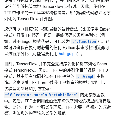
设备能够托管 Python 运行时；在当前状况下，我们只能假
设它们能够托管本地 TensorFlow 运行时。因此，我们在
TFF 中作出的一个基本架构假设是，您的模型代码必须可序
列化为 TensorFlow 计算图。
您仍可以（且应该）按照最新的最佳做法（比如使用 Eager
模式）开发 TF 代码。但是，最终代码必须可序列化（例
如，对于 Eager 模式代码，可包装为
tf.function
）。这
样可以确保在执行时必需的任何 Python 状态或控制流都可
以进行序列化（可能需要利用
Autograph
）。
目前，TensorFlow 并不完全支持序列化和反序列化 Eager
模式 TensorFlow。因此，TFF 中的序列化目前遵循 TF 1.0
模式，其中所有代码必需在 TFF 控制的
tf.Graph
中构
造。这意味着 TFF 目前不能使用已构造的模型；实际上，
该模型定义逻辑打包在返回
tff.learning.models.VariableModel
的无参数函数
中。随后，TFF 会调用此函数来确保序列化该模型的所有组
件。此外，作为一个强类型环境，TFF 需要一些额外的
元数
据
，例如您的模型输入类型的规范。