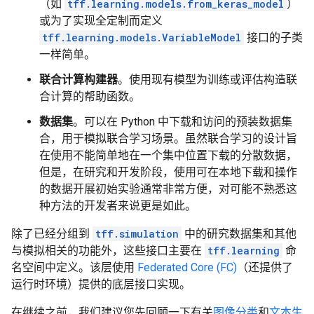
（如
tff.learning.models.from_keras_model
）
或为了实现全定制而定义
tff.learning.models.VariableModel
接口的子类
一样简单。
联合计算构建器
。使用现有模型为训练或评估构造联
合计算的帮助函数。
数据集
。可以在 Python 中下载和访问的预装数据集
合，用于模拟联合学习场景。虽然联合学习的设计旨
在使用不能简单地在一个集中位置下载的分散数据，
但是，在研究和开发阶段，使用可在本地下载和操作
的数据开展初始实验通常非常方便，对可能不熟悉这
种方法的开发者来说更是如此。
除了已经分组到
tff.simulation
中的研究数据集和其他
与模拟相关的功能外，这些接口主要在
tff.learning
命
名空间中定义。该层使用
Federated Core (FC)
（还提供了
运行时环境）提供的底层接口实现。
在继续之前，我们建议您先回顾一下有关
图像分类
和
文本生