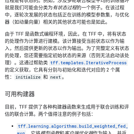
过程是有状态的。例如，涉及多轮联合模型平均的训练循环
就是我们可能会分类为
有状态过程
的一个例子。在该过程
中，逐轮次发展的状态包括正在训练的模型参数集，与优化
器（如动量向量）相关的其他状态可能也是如此。
由于 TFF 是函数式编程环境，因此，在 TFF 中，将有状态
的处理作为计算进行建模。该计算接受当前状态以作为输
入，然后提供更新的状态以作为输出。为了完整定义有状态
的处理，您还需要指定初始状态的来源（否则无法启动该处
理）。这通过帮助类
tff.templates.IterativeProcess
的定义获取，它具有分别与初始化和迭代对应的 2 个属
性：
initialize
和
next
。
可用构建器
目前，TFF 提供了各种构建器函数来生成用于联合训练和评
估的联合计算。两个值得注意的例子包括：
tff.learning.algorithms.build_weighted_fed_
avg
，它将
模型函数
和
客户端优化器
作为输入，并返