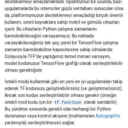
desteklemeyi amaçlamaktadır. Spektrumun bir ucunda, bazı
uygulamalarda bu istemciler güçlü veritabanı sunucuları olsa
da, platformumuzun desteklemeyi amaçladığı birçok önemli
kullanım, sınırlı kaynaklara sahip mobil ve gömülü cihazları
içerir. Bu cihazların Python çalışma zamanlarını
barındırabileceğini varsayamayız; Bu noktada
varsayabileceğimiz tek şey, yerel bir TensorFlow çalışma
zamanını barındırabilme kapasitesine sahip olmalarıdır.
Dolayısıyla TFF'de yaptığımız temel mimari varsayım,
model kodunuzun TensorFlow grafiği olarak serileştirilebilir
olması gerektiğidir.
İstekli modu kullanmak gibi en yeni en iyi uygulamaları takip
ederek TF kodunuzu geliştirebilirsiniz (ve geliştirmelisiniz).
Ancak son kodun serileştirilebilir olması gerekir (örneğin
istekli mod kodu için bir
tf.function
olarak sarılabilir).
Bu, yürütme sırasında gerekli olan herhangi bir Python
durumunun veya kontrol akışının (muhtemelen
Autograph'ın
yardımıyla) serileştirilmesini sağlar.