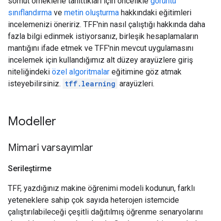
somut örneklerle tanıttıkları için öncelikle
görüntü
sınıflandırma
ve
metin oluşturma
hakkındaki eğitimleri
incelemenizi öneririz. TFF'nin nasıl çalıştığı hakkında daha
fazla bilgi edinmek istiyorsanız, birleşik hesaplamaların
mantığını ifade etmek ve TFF'nin mevcut uygulamasını
incelemek için kullandığımız alt düzey arayüzlere giriş
niteliğindeki
özel algoritmalar
eğitimine göz atmak
isteyebilirsiniz.
tff.learning
arayüzleri.
Modeller
Mimari varsayımlar
Serileştirme
TFF, yazdığınız makine öğrenimi modeli kodunun, farklı
yeteneklere sahip çok sayıda heterojen istemcide
çalıştırılabileceği çeşitli dağıtılmış öğrenme senaryolarını