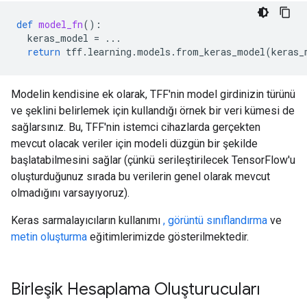
def
model_fn
():
keras_model
=
...
return
tff
.
learning
.
models
.
from_keras_model
(
keras_
Modelin kendisine ek olarak, TFF'nin model girdinizin türünü
ve şeklini belirlemek için kullandığı örnek bir veri kümesi de
sağlarsınız. Bu, TFF'nin istemci cihazlarda gerçekten
mevcut olacak veriler için modeli düzgün bir şekilde
başlatabilmesini sağlar (çünkü serileştirilecek TensorFlow'u
oluşturduğunuz sırada bu verilerin genel olarak mevcut
olmadığını varsayıyoruz).
Keras sarmalayıcıların kullanımı
, görüntü sınıflandırma
ve
metin oluşturma
eğitimlerimizde gösterilmektedir.
Birleşik Hesaplama Oluşturucuları