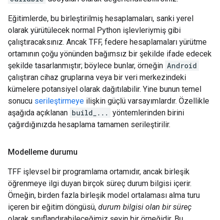
Eğitimlerde, bu birleştirilmiş hesaplamaları, sanki yerel
olarak yürütülecek normal Python işlevleriymiş gibi
çalıştıracaksınız. Ancak TFF, federe hesaplamaları yürütme
ortamının çoğu yönünden bağımsız bir şekilde ifade edecek
şekilde tasarlanmıştır; böylece bunlar, örneğin
Android
çalıştıran cihaz gruplarına veya bir veri merkezindeki
kümelere potansiyel olarak dağıtılabilir. Yine bunun temel
sonucu
serileştirmeye
ilişkin güçlü varsayımlardır. Özellikle
aşağıda açıklanan
build_...
yöntemlerinden birini
çağırdığınızda hesaplama tamamen serileştirilir.
Modelleme durumu
TFF işlevsel bir programlama ortamıdır, ancak birleşik
öğrenmeye ilgi duyan birçok süreç durum bilgisi içerir.
Örneğin, birden fazla birleşik model ortalaması alma turu
içeren bir eğitim döngüsü,
durum bilgisi olan bir süreç
olarak sınıflandırabileceğimiz şeyin bir örneğidir. Bu