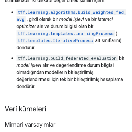
sunmaktadır. İki dikkate değer örnek şunları içerir:
tff.learning.algorithms.build_weighted_fed_
avg
, girdi olarak bir
model işlevi
ve bir
istemci
optimizer
alır ve durum bilgisi olan bir
tff.learning.templates.LearningProcess
(
tff.templates.IterativeProcess
alt sınıflarını)
döndürür.
tff.learning.build_federated_evaluation
bir
model işlevi
alır ve değerlendirme durum bilgisi
olmadığından modellerin birleştirilmiş
değerlendirmesi için tek bir birleştirilmiş hesaplama
döndürür.
Veri kümeleri
Mimari varsayımlar