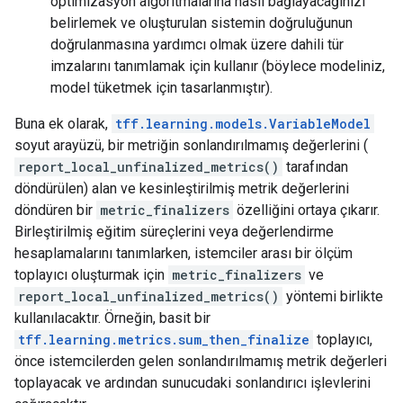
optimizasyon algoritmalarına nasıl bağlayacağınızı
belirlemek ve oluşturulan sistemin doğruluğunun
doğrulanmasına yardımcı olmak üzere dahili tür
imzalarını tanımlamak için kullanır (böylece modeliniz,
model tüketmek için tasarlanmıştır).
Buna ek olarak,
tff.learning.models.VariableModel
soyut arayüzü, bir metriğin sonlandırılmamış değerlerini (
report_local_unfinalized_metrics()
tarafından
döndürülen) alan ve kesinleştirilmiş metrik değerlerini
döndüren bir
metric_finalizers
özelliğini ortaya çıkarır.
Birleştirilmiş eğitim süreçlerini veya değerlendirme
hesaplamalarını tanımlarken, istemciler arası bir ölçüm
toplayıcı oluşturmak için
metric_finalizers
ve
report_local_unfinalized_metrics()
yöntemi birlikte
kullanılacaktır. Örneğin, basit bir
tff.learning.metrics.sum_then_finalize
toplayıcı,
önce istemcilerden gelen sonlandırılmamış metrik değerleri
toplayacak ve ardından sunucudaki sonlandırıcı işlevlerini