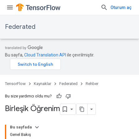
Oturum aç
Federated
Bu sayfa,
Cloud Translation API
ile çevrilmiştir.
TensorFlow
Kaynaklar
Federated
Rehber
Bu size yardımcı oldu mu?
Birleşik Öğrenim
Bu sayfada
Genel Bakış