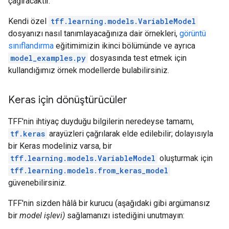
çağıracaktır.
Kendi özel
tff.learning.models.VariableModel
dosyanızı nasıl tanımlayacağınıza dair örnekleri,
görüntü
sınıflandırma
eğitimimizin ikinci bölümünde ve ayrıca
model_examples.py
dosyasında test etmek için
kullandığımız örnek modellerde bulabilirsiniz.
Keras için dönüştürücüler
TFF'nin ihtiyaç duyduğu bilgilerin neredeyse tamamı,
tf.keras
arayüzleri çağrılarak elde edilebilir; dolayısıyla
bir Keras modeliniz varsa, bir
tff.learning.models.VariableModel
oluşturmak için
tff.learning.models.from_keras_model
güvenebilirsiniz.
TFF'nin sizden hâlâ bir kurucu (aşağıdaki gibi argümansız
bir
model işlevi)
sağlamanızı istediğini unutmayın: