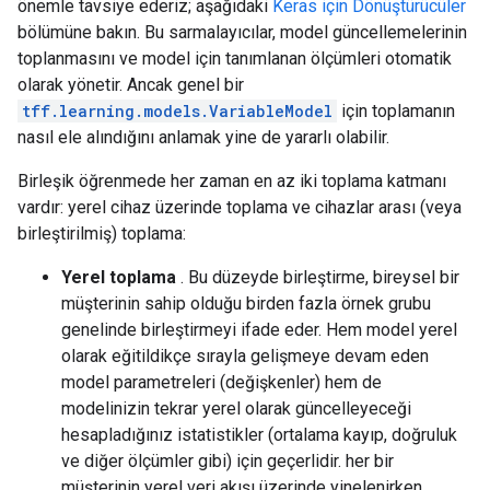
önemle tavsiye ederiz; aşağıdaki
Keras için Dönüştürücüler
bölümüne bakın. Bu sarmalayıcılar, model güncellemelerinin
toplanmasını ve model için tanımlanan ölçümleri otomatik
olarak yönetir. Ancak genel bir
tff.learning.models.VariableModel
için toplamanın
nasıl ele alındığını anlamak yine de yararlı olabilir.
Birleşik öğrenmede her zaman en az iki toplama katmanı
vardır: yerel cihaz üzerinde toplama ve cihazlar arası (veya
birleştirilmiş) toplama:
Yerel toplama
. Bu düzeyde birleştirme, bireysel bir
müşterinin sahip olduğu birden fazla örnek grubu
genelinde birleştirmeyi ifade eder. Hem model yerel
olarak eğitildikçe sırayla gelişmeye devam eden
model parametreleri (değişkenler) hem de
modelinizin tekrar yerel olarak güncelleyeceği
hesapladığınız istatistikler (ortalama kayıp, doğruluk
ve diğer ölçümler gibi) için geçerlidir. her bir
müşterinin yerel veri akışı üzerinde yinelenirken.