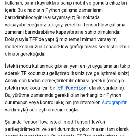
kullanım, sınırlı kaynaklara sahip mobil ve gömülü cihazları
içerir. Bu cihazların Python çalışma zamanlarını
barındırabileceğini varsayamayız; Bu noktada
varsayabileceğimiz tek şey, yerel bir TensorFlow çalışma
zamanını barındırabilme kapasitesine sahip olmalarıdır.
Dolayısıyla TFF'de yaptığımız temel mimari varsayım,
model kodunuzun TensorFlow grafiği olarak serileştirilebilir
olması gerektiğidir.
İstekli modu kullanmak gibi en yeni en iyi uygulamaları takip
ederek TF kodunuzu geliştirebilirsiniz (ve geliştirmelisiniz).
Ancak son kodun serileştirilebilir olması gerekir (örneğin
istekli mod kodu için bir
tf.function
olarak sarılabilir).
Bu, yürütme zamanında gerekli olan herhangi bir Python
durumunun veya kontrol akışının (muhtemelen
Autograph'ın
yardımıyla) serileştirilmesini sağlar.
Şu anda TensorFlow, istekli mod TensorFlow'un
serileştirilmesini ve seri durumdan çıkarılmasını tam olarak