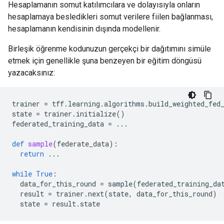
Hesaplamanın somut katılımcılara ve dolayısıyla onların
hesaplamaya besledikleri somut verilere fiilen bağlanması,
hesaplamanın kendisinin dışında modellenir.
Birleşik öğrenme kodunuzun gerçekçi bir dağıtımını simüle
etmek için genellikle şuna benzeyen bir eğitim döngüsü
yazacaksınız:
trainer
=
tff
.
learning
.
algorithms
.
build_weighted_fed
state
=
trainer
.
initialize
()
federated_training_data
=
...
def
sample
(
federate_data
):
return
...
while
True
:
data_for_this_round
=
sample
(
federated_training_da
result
=
trainer
.
next
(
state
,
data_for_this_round
)
state
=
result
.
state