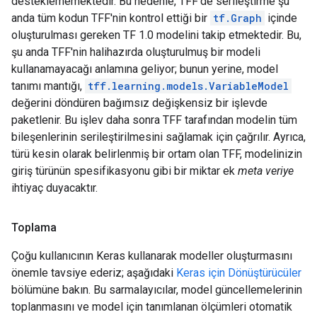
desteklememektedir. Bu nedenle, TFF'de serileştirme şu
anda tüm kodun TFF'nin kontrol ettiği bir
tf.Graph
içinde
oluşturulması gereken TF 1.0 modelini takip etmektedir. Bu,
şu anda TFF'nin halihazırda oluşturulmuş bir modeli
kullanamayacağı anlamına geliyor; bunun yerine, model
tanımı mantığı,
tff.learning.models.VariableModel
değerini döndüren bağımsız değişkensiz bir işlevde
paketlenir. Bu işlev daha sonra TFF tarafından modelin tüm
bileşenlerinin serileştirilmesini sağlamak için çağrılır. Ayrıca,
türü kesin olarak belirlenmiş bir ortam olan TFF, modelinizin
giriş türünün spesifikasyonu gibi bir miktar ek
meta veriye
ihtiyaç duyacaktır.
Toplama
Çoğu kullanıcının Keras kullanarak modeller oluşturmasını
önemle tavsiye ederiz; aşağıdaki
Keras için Dönüştürücüler
bölümüne bakın. Bu sarmalayıcılar, model güncellemelerinin
toplanmasını ve model için tanımlanan ölçümleri otomatik