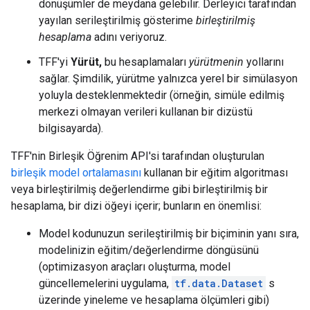
dönüşümler de meydana gelebilir. Derleyici tarafından
yayılan serileştirilmiş gösterime
birleştirilmiş
hesaplama
adını veriyoruz.
TFF'yi
Yürüt,
bu hesaplamaları
yürütmenin
yollarını
sağlar. Şimdilik, yürütme yalnızca yerel bir simülasyon
yoluyla desteklenmektedir (örneğin, simüle edilmiş
merkezi olmayan verileri kullanan bir dizüstü
bilgisayarda).
TFF'nin Birleşik Öğrenim API'si tarafından oluşturulan
birleşik model ortalamasını
kullanan bir eğitim algoritması
veya birleştirilmiş değerlendirme gibi birleştirilmiş bir
hesaplama, bir dizi öğeyi içerir; bunların en önemlisi:
Model kodunuzun serileştirilmiş bir biçiminin yanı sıra,
modelinizin eğitim/değerlendirme döngüsünü
(optimizasyon araçları oluşturma, model
güncellemelerini uygulama,
tf.data.Dataset
s
üzerinde yineleme ve hesaplama ölçümleri gibi)