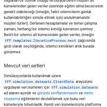
sağlanan bir özellik olduğu ve burada belirli müşteri alt
kümelerinden gelen veriler üzerinde eğitim alma becerisinin
gerekli olabileceği (örneğin, farklı istemcilerin günlük
kullanılabilirliğini simüle etmek için) unutulmamalıdır.
müşteri türleri). Derlenen hesaplamalar ve temel çalışma
zamanı, herhangi bir istemci kimliği kavramını
içermez
.
Belirli bir istemci alt kümesinden gelen veriler, örneğin
tff.templates.IterativeProcess.next
çağrısında
girdi olarak seçildiğinde, istemci kimlikleri artık burada
görünmez.
Mevcut veri setleri
Simülasyonlarda kullanılmak üzere
tff.simulation.datasets.ClientData
arayüzünü
uygulayan veri kümeleri için
tff.simulation.datasets
ad alanını ayırdık ve
görüntü sınıflandırmasını
ve
metin
oluşturma
eğitimlerini desteklemek için bunu veri
kümeleriyle tohumladık. Kendi veri kümelerinizle platforma