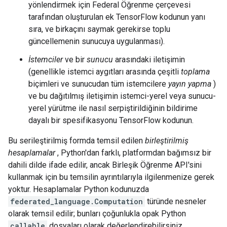
yönlendirmek için Federal Öğrenme çerçevesi
tarafından oluşturulan ek TensorFlow kodunun yanı
sıra, ve birkaçını saymak gerekirse toplu
güncellemenin sunucuya uygulanması).
İstemciler
ve bir
sunucu
arasındaki iletişimin
(genellikle istemci aygıtları arasında çeşitli
toplama
biçimleri ve sunucudan tüm istemcilere
yayın yapma
)
ve bu dağıtılmış iletişimin istemci-yerel veya sunucu-
yerel yürütme ile nasıl serpiştirildiğinin bildirime
dayalı bir spesifikasyonu TensorFlow kodunun.
Bu serileştirilmiş formda temsil edilen
birleştirilmiş
hesaplamalar
, Python'dan farklı, platformdan bağımsız bir
dahili dilde ifade edilir, ancak Birleşik Öğrenme API'sini
kullanmak için bu temsilin ayrıntılarıyla ilgilenmenize gerek
yoktur. Hesaplamalar Python kodunuzda
federated_language.Computation
türünde nesneler
olarak temsil edilir; bunları çoğunlukla opak Python
callable
dosyaları olarak değerlendirebilirsiniz.