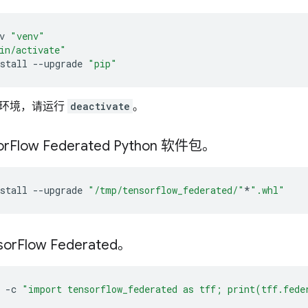
v
"venv"
in/activate"
stall
--upgrade
"pip"
拟环境，请运行
deactivate
。
or
Flow Federated Python 软件包。
stall
--upgrade
"/tmp/tensorflow_federated/"
*
".whl"
or
Flow Federated。
-c
"import tensorflow_federated as tff; print(tff.fed