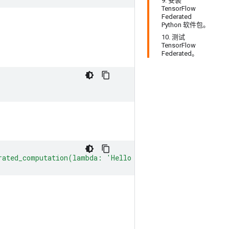
9. 安装
TensorFlow
Federated
Python 软件包。
10. 测试
TensorFlow
Federated。
erated_computation(lambda: 'Hello World')())"