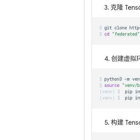
3
.
克隆 Tenso
git
clone
http
cd
"federated"
4
.
创建虚拟
python3
-m
ven
source
"venv/b
pip
in
pip
in
5
.
构建 Tens