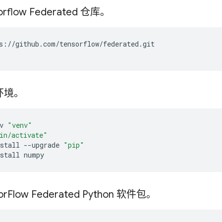
rflow Federated 仓库。
s://github.com/tensorflow/federated.git
环境。
v
"venv"
in/activate"
stall
--upgrade
"pip"
stall
numpy
or
Flow Federated Python 软件包。