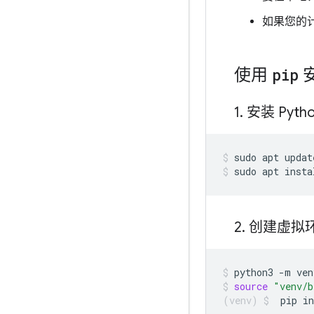
如果您的
使用
pip
安
1
.
安装 Pyt
sudo
apt
updat
sudo
apt
insta
2
.
创建虚拟
python3
-m
ven
source
"venv/b
pip
in