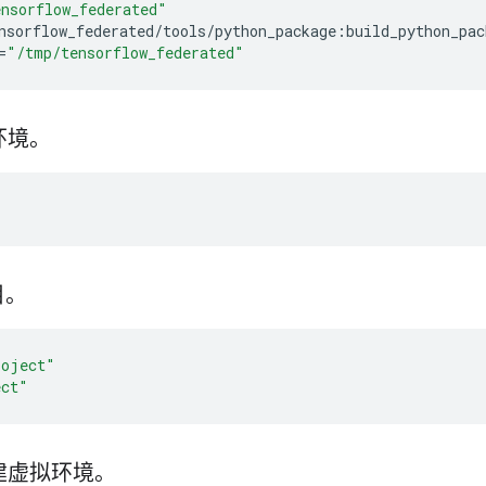
nsorflow_federated"
nsorflow_federated/tools/python_package:build_python_pac
=
"/tmp/tensorflow_federated"
环境。
目。
roject"
ect"
建虚拟环境。