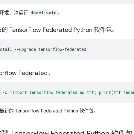
拟环境，请运行
deactivate
。
 Tensor
Flow Federated Python 软件包。
stall
--upgrade
tensorflow-federated
rflow Federated。
-c
"import tensorflow_federated as tff; print(tff.fed
TensorFlow Federated Python 软件包。
 Tensor
Flow Federated Python 软件包