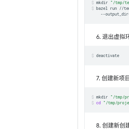
mkdir
"/tmp/te
bazel
run
//te
--output_dir
6
.
退出虚拟
deactivate
7
.
创建新项
mkdir
"/tmp/p
cd
"/tmp/proj
8
.
创建新创