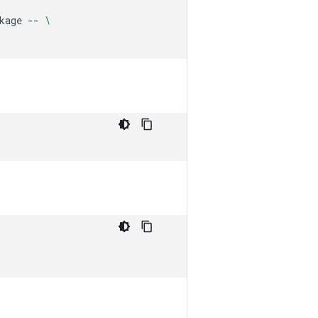
kage
--
\