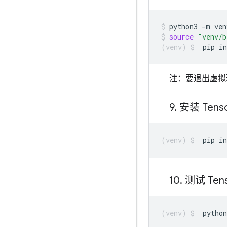
python3
-m
ven
source
"venv/b
pip
in
注：要退出虚
9
.
安装 Tens
pip
in
10
.
测试 Tens
python