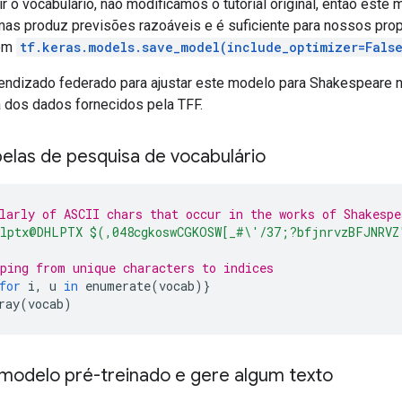
 o vocabulário, não modificamos o tutorial original, então este m
as produz previsões razoáveis ​​e é suficiente para nossos prop
com
tf.keras.models.save_model(include_optimizer=Fals
ndizado federado para ajustar este modelo para Shakespeare ne
 dos dados fornecidos pela TFF.
belas de pesquisa de vocabulário
larly of ASCII chars that occur in the works of Shakespe
lptx@DHLPTX $(,048cgkoswCGKOSW[_#\'/37;?bfjnrvzBFJNRVZ
ping from unique characters to indices
for
 i
,
 u 
in
 enumerate
(
vocab
)}
ray
(
vocab
)
modelo pré-treinado e gere algum texto