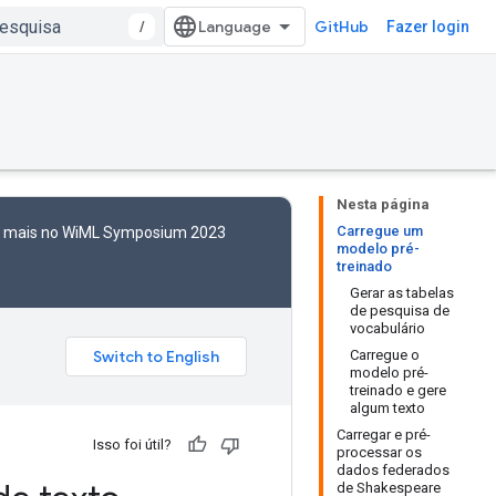
/
GitHub
Fazer login
Nesta página
Carregue um
to mais no WiML Symposium 2023
modelo pré-
treinado
Gerar as tabelas
de pesquisa de
vocabulário
Carregue o
modelo pré-
treinado e gere
algum texto
Carregar e pré-
Isso foi útil?
processar os
dados federados
de Shakespeare