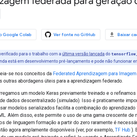
zagem federada para geração d
o Google Colab
Ver fonte no GitHub
Baixar c
 verificado para o trabalho com a
última versão lançada
do
tensorflow
inda está em desenvolvimento pré-lançamento e pode não funcionar 
aseia-se nos conceitos da
Federated Aprendizagem para Imagem C
s outras abordagens úteis para a aprendizagem federado.
carregamos um modelo Keras previamente treinado e o refinamos
de dados descentralizado (simulado). Isso é praticamente impor
sar modelos serializados facilita a combinação do aprendizado
L. Além disso, este permite o uso de uma gama crescente de m
s de linguagem formação a partir do zero raramente é necess
stão agora amplamente disponíveis (ver, por exemplo,
TF Hub
). 