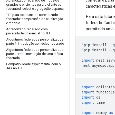
começar a parti
Aprendizado federado de modelos
grandes e eficientes para o cliente com
características 
federated
_
select e agregação esparsa
TFF para pesquisa de aprendizado
Para este tutor
federado: compressão de atualização
federado. També
e modelo
permitindo uma 
Aprendizado federado com
privacidade diferencial no TFF
Algoritmos federados personalizados
parte 1: introdução ao núcleo federado
!
pip install 
--
q
!
pip install 
--
q
Algoritmos federados personalizados
parte 2: implementação de uma média
federada
import
 nest_asyn
Compatibilidade experimental com o
nest_asyncio
.
app
JAX no TFF
import
 collectio
import
 functools
import
 os
import
 time
import
 numpy 
as
 