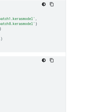
batch1.kerasmodel'
,
batch8.kerasmodel'
}
)
l
)