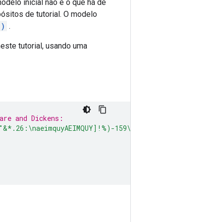
odelo inicial não é o que há de
ósitos de tutorial. O modelo
e)
.
ste tutorial, usando uma
are and Dickens:
"&*.26:\naeimquyAEIMQUY]!%)-159\r'
)