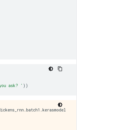
you ask? '
))
ickens_rnn.batch1.kerasmodel
