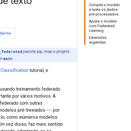
e texto
Compile o modelo
e teste os dados
pré-processados
Ajuste o modelo
com Federated
Learning
aderno
Extensões
sugeridas
_federated
pacote pip, mas o projeto
em
main
.
lassification
tutorial, e
 usando treinamento federado
tante por vários motivos. A
 federado com outras
odelos pré-treinados --- por
ário, como inúmeros modelos
Em vez disso, faz mais sentido