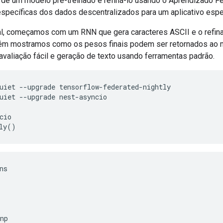
r de um modelo pré-treinado e refiná-lo usando o Aprendizado 
específicas dos dados descentralizados para um aplicativo espe
ial, começamos com um RNN que gera caracteres ASCII e o refi
m mostramos como os pesos finais podem ser retornados ao mo
avaliação fácil e geração de texto usando ferramentas padrão.
uiet 
--
upgrade tensorflow
-
federated
-
nightly
uiet 
--
upgrade nest
-
asyncio
cio
ly
()
ns
np