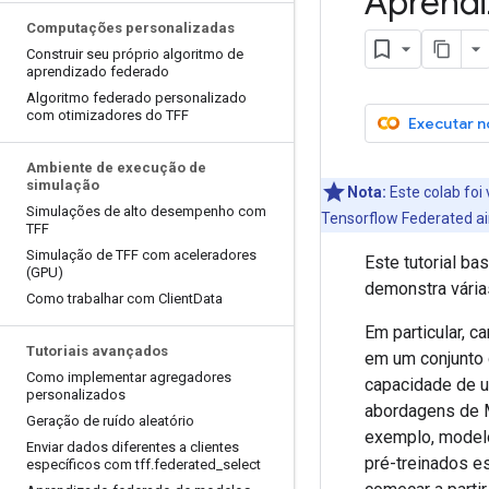
Aprendi
Computações personalizadas
Construir seu próprio algoritmo de
aprendizado federado
Algoritmo federado personalizado
com otimizadores do TFF
Executar n
Ambiente de execução de
simulação
Nota:
Este colab foi
Simulações de alto desempenho com
Tensorflow Federated a
TFF
Simulação de TFF com aceleradores
Este tutorial b
(GPU)
demonstra vária
Como trabalhar com Client
Data
Em particular, 
Tutoriais avançados
em um conjunto 
Como implementar agregadores
capacidade de u
personalizados
abordagens de M
Geração de ruído aleatório
exemplo, modelo
Enviar dados diferentes a clientes
pré-treinados e
específicos com tff
.
federated
_
select