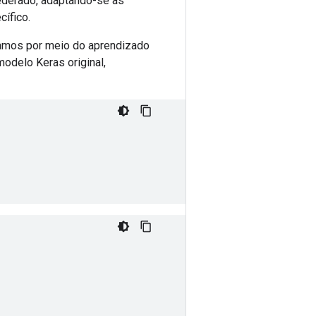
Federado, adaptando-se às
cífico.
namos por meio do aprendizado
delo Keras original,