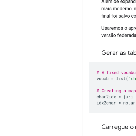
Além de expandir
mais moderno, m
final foi salvo 
Usaremos o apre
versão federada
Gerar as ta
# A fixed vocabu
vocab 
=
 list
(
'dh
# Creating a map
char2idx 
=
{
u
:
i 
idx2char 
=
 np
.
ar
Carregue o 