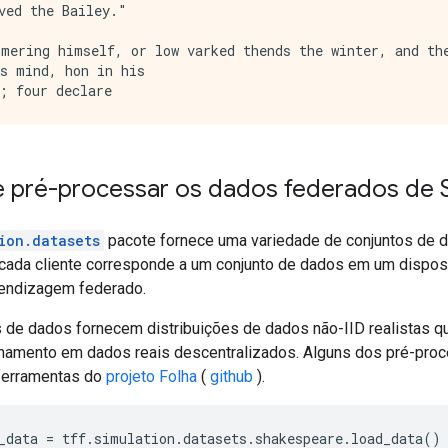
ved the Bailey."

mering himself, or low varked thends the winter, and the
s mind, hon in his

e pré-processar os dados federados de
ion.datasets
pacote fornece uma variedade de conjuntos de 
e cada cliente corresponde a um conjunto de dados em um dispos
prendizagem federado.
 de dados fornecem distribuições de dados não-IID realistas q
inamento em dados reais descentralizados. Alguns dos pré-pr
 ferramentas do
projeto Folha
(
github
).
_data 
=
 tff
.
simulation
.
datasets
.
shakespeare
.
load_data
()