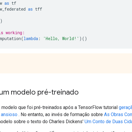
w 
as
 tf
w_federated 
as
 tff
)
is working:
mputation
(
lambda
:
'Hello, World!'
)()
um modelo pré-treinado
 modelo que foi pré-treinados após a TensorFlow tutorial
geraç
 ansioso
. No entanto, ao invés de formação sobre
As Obras Co
modelo sobre o texto do Charles Dickens'
Um Conto de Duas Cid