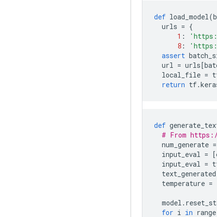
def
 load_model
(
b
  urls 
=
{
1
:
'https:
8
:
'https:
assert
 batch_s
  url 
=
 urls
[
bat
  local_file 
=
 t
return
 tf
.
kera
def
 generate_tex
# From https:/
  num_generate 
=
  input_eval 
=
[
  input_eval 
=
 t
  text_generated
  temperature 
=
  model
.
reset_st
for
 i 
in
 range