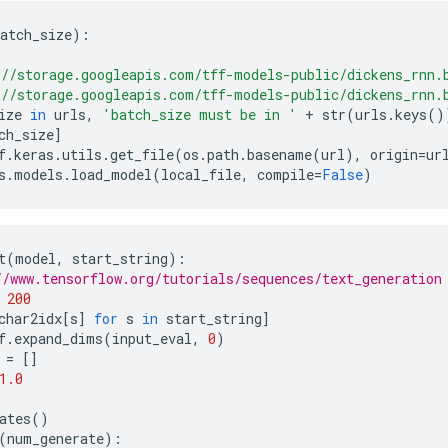
atch_size
):
//storage.googleapis.com/tff-models-public/dickens_rnn.
//storage.googleapis.com/tff-models-public/dickens_rnn.
ize 
in
 urls
,
'batch_size must be in '
+
 str
(
urls
.
keys
()
ch_size
]
f
.
keras
.
utils
.
get_file
(
os
.
path
.
basename
(
url
),
 origin
=
ur
s
.
models
.
load_model
(
local_file
,
 compile
=
False
)
t
(
model
,
 start_string
):
/www.tensorflow.org/tutorials/sequences/text_generation
200
char2idx
[
s
]
for
 s 
in
 start_string
]
f
.
expand_dims
(
input_eval
,
0
)
 
=
[]
1.0
ates
()
(
num_generate
):