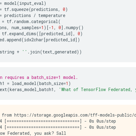
=
 model
(
input_eval
)
=
 tf
.
squeeze
(
predictions
,
0
)
=
 predictions 
/
 temperature
 
=
 tf
.
random
.
categorical
(
ons
,
 num_samples
=
1
)[-
1
,
0
].
numpy
()
 tf
.
expand_dims
([
predicted_id
],
0
)
ed
.
append
(
idx2char
[
predicted_id
])
string 
+
''
.
join
(
text_generated
))
n requires a batch_size=1 model.
h1 
=
 load_model
(
batch_size
=
1
)
ext
(
keras_model_batch1
,
'What of TensorFlow Federated, 
 from https://storage.googleapis.com/tff-models-public/d
4 [==============================] - 0s 0us/step

4 [==============================] - 0s 0us/step

ow Federated, you ask? Sall
