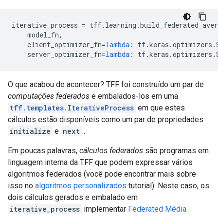
iterative_process 
=
 tff
.
learning
.
build_federated_aver
    model_fn
,
    client_optimizer_fn
=
lambda
:
 tf
.
keras
.
optimizers
.
    server_optimizer_fn
=
lambda
:
 tf
.
keras
.
optimizers
.
O que acabou de acontecer? TFF foi construído um par de
computações federados
e embalados-los em uma
tff.templates.IterativeProcess
em que estes
cálculos estão disponíveis como um par de propriedades
initialize
e
next
.
Em poucas palavras,
cálculos federados
são programas em
linguagem interna da TFF que podem expressar vários
algoritmos federados (você pode encontrar mais sobre
isso no
algoritmos personalizados
tutorial). Neste caso, os
dois cálculos gerados e embalado em
iterative_process
implementar
Federated Média
.