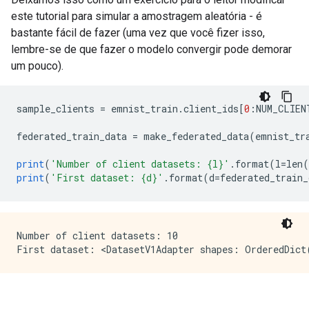
este tutorial para simular a amostragem aleatória - é
bastante fácil de fazer (uma vez que você fizer isso,
lembre-se de que fazer o modelo convergir pode demorar
um pouco).
sample_clients 
=
 emnist_train
.
client_ids
[
0
:
NUM_CLIEN
federated_train_data 
=
 make_federated_data
(
emnist_tr
print
(
'Number of client datasets: {l}'
.
format
(
l
=
len
(
print
(
'First dataset: {d}'
.
format
(
d
=
federated_train_
Number of client datasets: 10
