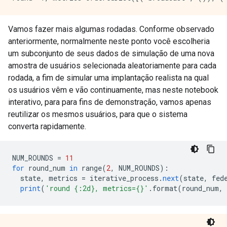
Vamos fazer mais algumas rodadas. Conforme observado
anteriormente, normalmente neste ponto você escolheria
um subconjunto de seus dados de simulação de uma nova
amostra de usuários selecionada aleatoriamente para cada
rodada, a fim de simular uma implantação realista na qual
os usuários vêm e vão continuamente, mas neste notebook
interativo, para para fins de demonstração, vamos apenas
reutilizar os mesmos usuários, para que o sistema
converta rapidamente.
NUM_ROUNDS 
=
11
for
 round_num 
in
 range
(
2
,
 NUM_ROUNDS
):
  state
,
 metrics 
=
 iterative_process
.
next
(
state
,
 fed
print
(
'round {:2d}, metrics={}'
.
format
(
round_num
,