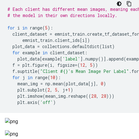
# Each client has different mean images, meaning eac
# the model in their own directions locally.
for
 i 
in
 range
(
5
):
  client_dataset 
=
 emnist_train
.
create_tf_dataset_fo
      emnist_train
.
client_ids
[
i
])
  plot_data 
=
 collections
.
defaultdict
(
list
)
for
 example 
in
 client_dataset
:
    plot_data
[
example
[
'label'
].
numpy
()].
append
(
examp
  f 
=
 plt
.
figure
(
i
,
 figsize
=(
12
,
5
))
  f
.
suptitle
(
"Client #{}'s Mean Image Per Label"
.
fo
for
 j 
in
 range
(
10
):
    mean_img 
=
 np
.
mean
(
plot_data
[
j
],
0
)
    plt
.
subplot
(
2
,
5
,
 j
+
1
)
    plt
.
imshow
(
mean_img
.
reshape
((
28
,
28
)))
    plt
.
axis
(
'off'
)