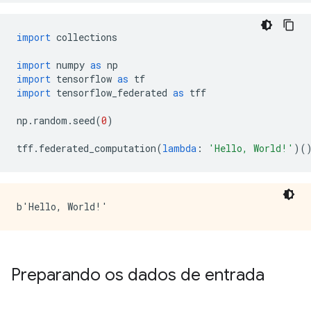
import
 collections
import
 numpy 
as
 np
import
 tensorflow 
as
 tf
import
 tensorflow_federated 
as
 tff
np
.
random
.
seed
(
0
)
tff
.
federated_computation
(
lambda
:
'Hello, World!'
)(
Preparando os dados de entrada