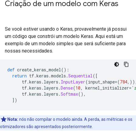
Criação de um modelo com Keras
Se você estiver usando o Keras, provavelmente já possui
um código que constrói um modelo Keras. Aqui está um
exemplo de um modelo simples que será suficiente para
nossas necessidades.
def
 create_keras_model
():
return
 tf
.
keras
.
models
.
Sequential
([
      tf
.
keras
.
layers
.
InputLayer
(
input_shape
=(
784
,))
      tf
.
keras
.
layers
.
Dense
(
10
,
 kernel_initializer
=
'
      tf
.
keras
.
layers
.
Softmax
(),
])
Nota:
nós não compilar o modelo ainda. A perda, as métricas e os
otimizadores são apresentados posteriormente.