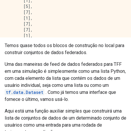
       [1],

       [5],

       [7],

       [1],

       [7],

       [7],

       [1],

       [4],

Temos quase todos os blocos de construção no local para
       [7],

construir conjuntos de dados federados.
       [4],

       [2],

Uma das maneiras de feed de dados federados para TFF
       [2],

       [5],

em uma simulação é simplesmente como uma lista Python,
       [4],

com cada elemento da lista que contém os dados de um
       [1],

usuário individual, seja como uma lista ou como um
       [1],

tf.data.Dataset
. Como já temos uma interface que
       [0],

fornece o último, vamos usá-lo.
       [0],

Aqui está uma função auxiliar simples que construirá uma
lista de conjuntos de dados de um determinado conjunto de
usuários como uma entrada para uma rodada de