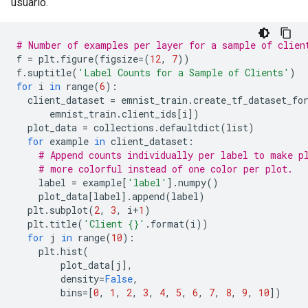
usuário.
# Number of examples per layer for a sample of clien
f 
=
 plt
.
figure
(
figsize
=(
12
,
7
))
f
.
suptitle
(
'Label Counts for a Sample of Clients'
)
for
 i 
in
 range
(
6
):
  client_dataset 
=
 emnist_train
.
create_tf_dataset_fo
      emnist_train
.
client_ids
[
i
])
  plot_data 
=
 collections
.
defaultdict
(
list
)
for
 example 
in
 client_dataset
:
# Append counts individually per label to make p
# more colorful instead of one color per plot.
    label 
=
 example
[
'label'
].
numpy
()
    plot_data
[
label
].
append
(
label
)
  plt
.
subplot
(
2
,
3
,
 i
+
1
)
  plt
.
title
(
'Client {}'
.
format
(
i
))
for
 j 
in
 range
(
10
):
    plt
.
hist
(
        plot_data
[
j
],
        density
=
False
,
        bins
=[
0
,
1
,
2
,
3
,
4
,
5
,
6
,
7
,
8
,
9
,
10
])