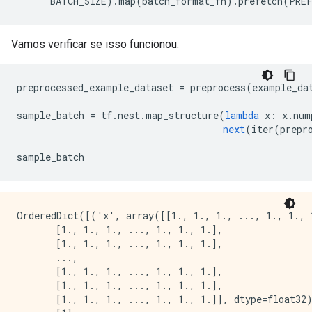
      BATCH_SIZE
).
map
(
batch_format_fn
).
prefetch
(
PRE
Vamos verificar se isso funcionou.
preprocessed_example_dataset 
=
 preprocess
(
example_da
sample_batch 
=
 tf
.
nest
.
map_structure
(
lambda
 x
:
 x
.
num
next
(
iter
(
prepr
sample_batch
OrderedDict([('x', array([[1., 1., 1., ..., 1., 1., 1
       [1., 1., 1., ..., 1., 1., 1.],

       [1., 1., 1., ..., 1., 1., 1.],

       ...,

       [1., 1., 1., ..., 1., 1., 1.],

       [1., 1., 1., ..., 1., 1., 1.],

       [1., 1., 1., ..., 1., 1., 1.]], dtype=float32)