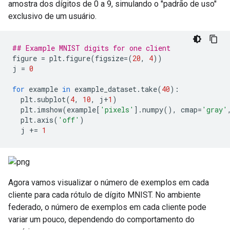
amostra dos dígitos de 0 a 9, simulando o "padrão de uso"
exclusivo de um usuário.
## Example MNIST digits for one client
figure 
=
 plt
.
figure
(
figsize
=(
20
,
4
))
j 
=
0
for
 example 
in
 example_dataset
.
take
(
40
):
  plt
.
subplot
(
4
,
10
,
 j
+
1
)
  plt
.
imshow
(
example
[
'pixels'
].
numpy
(),
 cmap
=
'gray'
  plt
.
axis
(
'off'
)
  j 
+=
1
Agora vamos visualizar o número de exemplos em cada
cliente para cada rótulo de dígito MNIST. No ambiente
federado, o número de exemplos em cada cliente pode
variar um pouco, dependendo do comportamento do