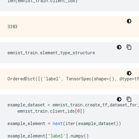
len
(
emnist_train
.
client_ids
)
emnist_train
.
element_type_structure
example_dataset 
=
 emnist_train
.
create_tf_dataset_for
    emnist_train
.
client_ids
[
0
])
example_element 
=
next
(
iter
(
example_dataset
))
example_element
[
'label'
].
numpy
()