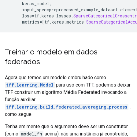
      keras_model
,
      input_spec
=
preprocessed_example_dataset
.
elemen
      loss
=
tf
.
keras
.
losses
.
SparseCategoricalCrossentr
      metrics
=[
tf
.
keras
.
metrics
.
SparseCategoricalAcc
Treinar o modelo em dados
federados
Agora que temos um modelo embrulhado como
tff.learning.Model
para uso com TFF, podemos deixar
TFF construir um algoritmo Média Federated invocando a
função auxiliar
tff.learning.build_federated_averaging_process
,
como segue.
Tenha em mente que o argumento deve ser um construtor
(como
model_fn
acima), não uma instância já construído,