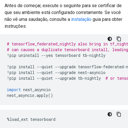
Antes de começar, execute o seguinte para se certificar de
que seu ambiente está configurado corretamente. Se você
não vê uma saudação, consulte a
instalação
guia para obter
instruções.
# tensorflow_federated_nightly also bring in tf_nigh
# can causes a duplicate tensorboard install, leadin
!
pip uninstall 
--
yes tensorboard tb
-
nightly
!
pip install 
--
quiet 
--
upgrade tensorflow
-
federated
-
!
pip install 
--
quiet 
--
upgrade nest
-
asyncio
!
pip install 
--
quiet 
--
upgrade tb
-
nightly  
# or tens
import
 nest_asyncio
nest_asyncio
.
apply
()
%
load_ext tensorboard