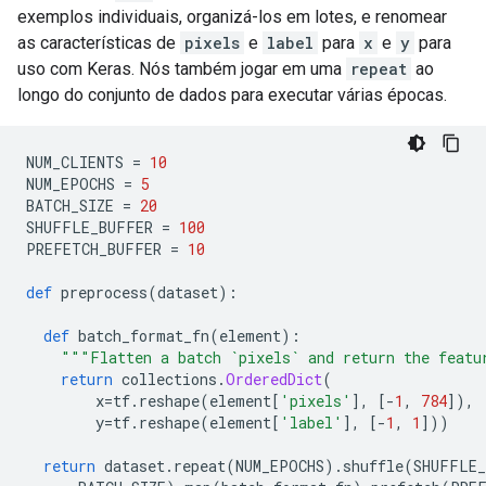
exemplos individuais, organizá-los em lotes, e renomear
as características de
pixels
e
label
para
x
e
y
para
uso com Keras. Nós também jogar em uma
repeat
ao
longo do conjunto de dados para executar várias épocas.
NUM_CLIENTS 
=
10
NUM_EPOCHS 
=
5
BATCH_SIZE 
=
20
SHUFFLE_BUFFER 
=
100
PREFETCH_BUFFER 
=
10
def
 preprocess
(
dataset
):
def
 batch_format_fn
(
element
):
"""Flatten a batch `pixels` and return the featu
return
 collections
.
OrderedDict
(
        x
=
tf
.
reshape
(
element
[
'pixels'
],
[-
1
,
784
]),
        y
=
tf
.
reshape
(
element
[
'label'
],
[-
1
,
1
]))
return
 dataset
.
repeat
(
NUM_EPOCHS
).
shuffle
(
SHUFFLE_