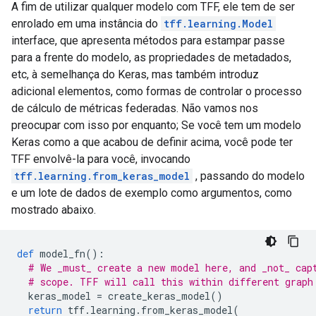
A fim de utilizar qualquer modelo com TFF, ele tem de ser
enrolado em uma instância do
tff.learning.Model
interface, que apresenta métodos para estampar passe
para a frente do modelo, as propriedades de metadados,
etc, à semelhança do Keras, mas também introduz
adicional elementos, como formas de controlar o processo
de cálculo de métricas federadas. Não vamos nos
preocupar com isso por enquanto; Se você tem um modelo
Keras como a que acabou de definir acima, você pode ter
TFF envolvê-la para você, invocando
tff.learning.from_keras_model
, passando do modelo
e um lote de dados de exemplo como argumentos, como
mostrado abaixo.
def
 model_fn
():
# We _must_ create a new model here, and _not_ cap
# scope. TFF will call this within different graph
  keras_model 
=
 create_keras_model
()
return
 tff
.
learning
.
from_keras_model
(