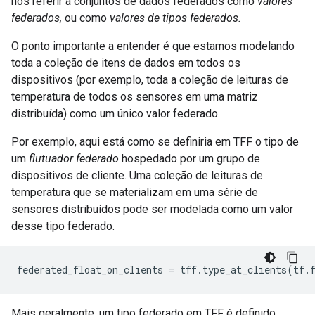
nos referir a conjuntos de dados federados como
valores
federados,
ou como
valores de tipos federados.
O ponto importante a entender é que estamos modelando
toda a coleção de itens de dados em todos os
dispositivos (por exemplo, toda a coleção de leituras de
temperatura de todos os sensores em uma matriz
distribuída) como um único valor federado.
Por exemplo, aqui está como se definiria em TFF o tipo de
um
flutuador federado
hospedado por um grupo de
dispositivos de cliente. Uma coleção de leituras de
temperatura que se materializam em uma série de
sensores distribuídos pode ser modelada como um valor
desse tipo federado.
federated_float_on_clients 
=
 tff
.
type_at_clients
(
tf
.
Mais geralmente, um tipo federado em TFF é definido