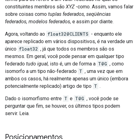
constituintes membros são
XYZ
-como. Assim, vamos falar
sobre coisas como
tuplas federados,
seqüências
federados,
modelos federados,
e assim por diante.
Agora, voltando ao
float32@CLIENTS
- enquanto ele
aparece replicado em vários dispositivos, é na verdade um
único
float32
, já que todos os membros são os
mesmos. Em geral, você pode pensar em qualquer tipo
federado
tudo igual,
isto é, um de forma a
T@G
, como
isomorfo a um tipo não-federado
T
, uma vez que em
ambos os casos, há realmente apenas um único (embora
potencialmente replicado) artigo de tipo
T
.
Dado o isomorfismo entre
T
e
T@G
, você pode se
perguntar que fim, se houver, os últimos tipos podem
servir. Leia.
Posicionamentos