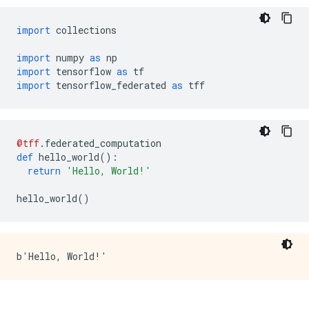
import
 collections
import
 numpy 
as
 np
import
 tensorflow 
as
 tf
import
 tensorflow_federated 
as
 tff
@tff
.
federated_computation
def
 hello_world
():
return
'Hello, World!'
hello_world
()