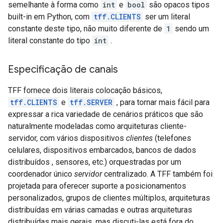
semelhante à forma como
int
e
bool
são opacos tipos
built-in em Python, com
tff.CLIENTS
ser um literal
constante deste tipo, não muito diferente de
1
sendo um
literal constante do tipo
int
.
Especificação de canais
TFF fornece dois literais colocação básicos,
tff.CLIENTS
e
tff.SERVER
, para tornar mais fácil para
expressar a rica variedade de cenários práticos que são
naturalmente modeladas como arquiteturas cliente-
servidor, com vários dispositivos
clientes
(telefones
celulares, dispositivos embarcados, bancos de dados
distribuídos , sensores, etc.) orquestradas por um
coordenador único
servidor
centralizado. A TFF também foi
projetada para oferecer suporte a posicionamentos
personalizados, grupos de clientes múltiplos, arquiteturas
distribuídas em várias camadas e outras arquiteturas
distribuídas mais gerais, mas discuti-las está fora do