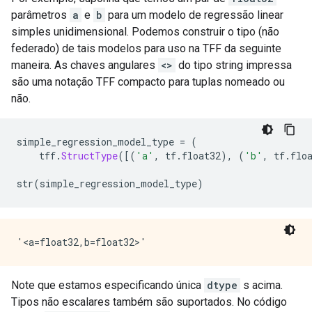
parâmetros
a
e
b
para um modelo de regressão linear
simples unidimensional. Podemos construir o tipo (não
federado) de tais modelos para uso na TFF da seguinte
maneira. As chaves angulares
<>
do tipo string impressa
são uma notação TFF compacto para tuplas nomeado ou
não.
simple_regression_model_type 
=
(
    tff
.
StructType
([(
'a'
,
 tf
.
float32
),
(
'b'
,
 tf
.
flo
str
(
simple_regression_model_type
)
Note que estamos especificando única
dtype
s acima.
Tipos não escalares também são suportados. No código