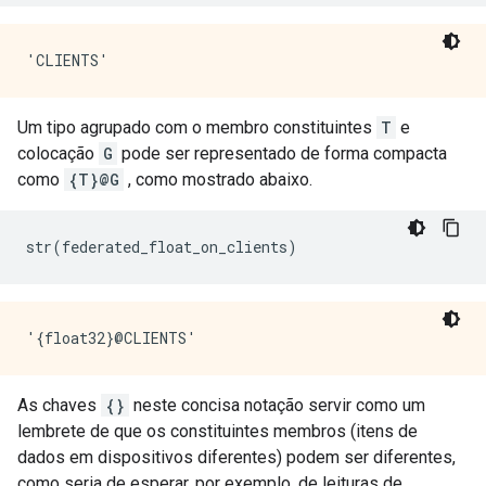
Um tipo agrupado com o membro constituintes
T
e
colocação
G
pode ser representado de forma compacta
como
{T}@G
, como mostrado abaixo.
str
(
federated_float_on_clients
)
As chaves
{}
neste concisa notação servir como um
lembrete de que os constituintes membros (itens de
dados em dispositivos diferentes) podem ser diferentes,
como seria de esperar, por exemplo, de leituras de