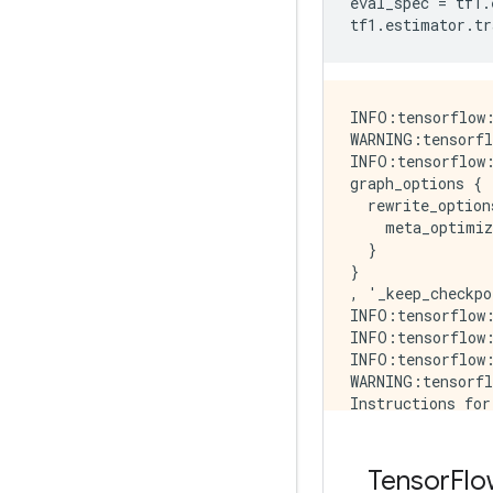
eval_spec 
=
 tf1
.
tf1
.
estimator
.
tr
INFO:tensorflow:
WARNING:tensorfl
INFO:tensorflow:
graph_options {

  rewrite_options
    meta_optimiz
  }

}

, '_keep_checkp
INFO:tensorflow:
INFO:tensorflow:
INFO:tensorflow:
WARNING:tensorfl
Instructions for
Use Variable.rea
INFO:tensorflow:
WARNING:tensorfl
Tensor
Flo
Instructions for