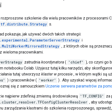
i
 instance with the dtype argument instead of passing it 
Done calling model_fn.

Create CheckpointSaverHook.

rozproszone szkolenie dla wielu pracowników z procesorami C
Graph was finalized.

tf.distribute.Strategy
s.
Running local_init_op.

Done running local_init_op.

d pokazuje, jak używać dwóch takich strategii:
Calling checkpoint listeners before saving checkpoint 0.
Saving checkpoints for 0 into /tmp/tmpvfb91q_5/model.ckp
e.experimental.ParameterServerStrategy
i
Calling checkpoint listeners after saving checkpoint 0..
e.MultiWorkerMirroredStrategy
, z których obie są przeznac
loss = 0.038075272, step = 0

z wieloma pracownikami.
Calling checkpoint listeners before saving checkpoint 3.
Saving checkpoints for 3 into /tmp/tmpvfb91q_5/model.ckp
verStrategy
zatrudnia
koordynatora
(
'chief'
), co czyni go 
Calling checkpoint listeners after saving checkpoint 3..
m notebooku Colab. Użyjesz tutaj kilku narzędzi, aby skonfigu
Calling model_fn.

iałania tutaj: utworzysz
klaster w procesie
, w którym wątki są 
Done calling model_fn.

Starting evaluation at 2021-11-13T02:31:06

ps'
) i pracowników (
'worker'
) . Aby uzyskać więcej informa
Graph was finalized.

poznaj się z samouczkiem
Uczenie serwera parametrów za pomo
Restoring parameters from /tmp/tmpvfb91q_5/model.ckpt-3

Running local_init_op.

ie najpierw zdefiniuj zmienną środowiskową
'TF_CONFIG'
za 
Done running local_init_op.

e.cluster_resolver.TFConfigClusterResolver
, aby udostęp
Inference Time : 0.13630s

 zarządzania klastrami do szkolenia rozproszonego, sprawdź,
Finished evaluation at 2021-11-13-02:31:06
