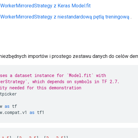
iWorkerMirroredStrategy z Keras Model.fit
iWorkerMirroredStrategy z niestandardową pętlą treningową
.
u niezbędnych importów i prostego zestawu danych do celów dem
ses a dataset instance for `Model.fit` with
erStrategy`, which depends on symbols in TF 2.7.
ity needed for this demonstration
tpicker
w 
as
 tf
w
.
compat
.
v1 
as
 tf1