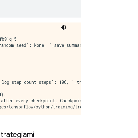
b91q_5

andom_seed': None, '_save_summary_steps': 100, '_save_c
_log_step_count_steps': 100, '_train_distribute': None,
).

after every checkpoint. Checkpoint frequency is determin
es/tensorflow/python/training/training_util.py:401: Var
both in eager and graph (inside tf.defun) contexts.

es/tensorflow/python/training/adagrad.py:143: calling C
strategiami