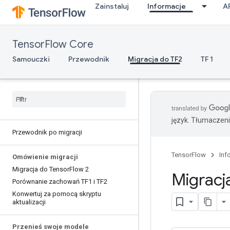
Zainstaluj
Informacje
A
TensorFlow Core
Samouczki
Przewodnik
Migracja do TF2
TF 1
język. Tłumaczen
Przewodnik po migracji
TensorFlow
Inf
Omówienie migracji
Migracja do Tensor
Flow 2
Migracj
Porównanie zachowań TF1 i TF2
Konwertuj za pomocą skryptu
aktualizacji
Przenieś swoje modele