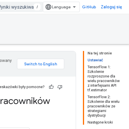
/
GitHub
Zaloguj się
Na tej stronie
Ustawiać
erowany
TensorFlow 1:
Szkolenie
rozproszone dla
wielu pracowników
z interfejsami API
 wskazówki były pomocne?
tf.estimator
TensorFlow 2:
pracowników
Szkolenie dla wielu
pracowników ze
strategiami
dystrybucji
Następne kroki