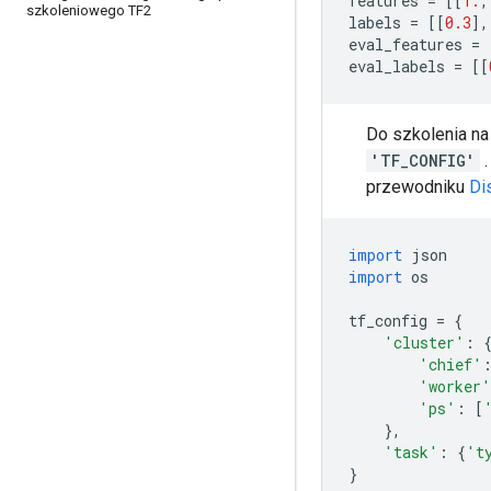
features 
=
[[
1.
,
szkoleniowego TF2
labels 
=
[[
0.3
],
eval_features 
=
eval_labels 
=
[[
Do szkolenia na
'TF_CONFIG'
.
przewodniku
Di
import
 json
import
 os
tf_config 
=
{
'cluster'
:
'chief'
'worker'
'ps'
:
[
},
'task'
:
{
't
}