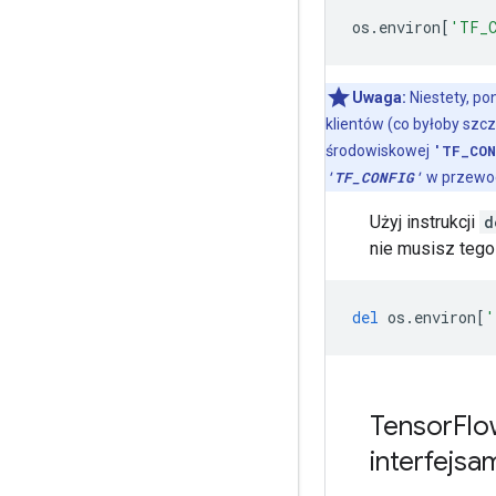
os
.
environ
[
'TF_
Uwaga:
Niestety, po
klientów (co byłoby szc
środowiskowej
'TF_CON
'TF_CONFIG'
w przewo
Użyj instrukcji
d
nie musisz tego 
del
 os
.
environ
[
'
Tensor
Flo
interfejsam