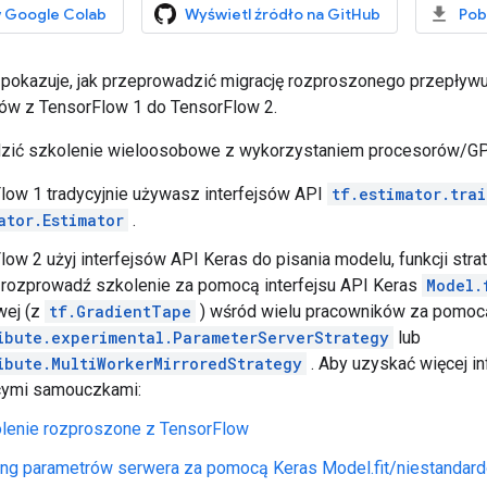
 Google Colab
Wyświetl źródło na GitHub
Pob
pokazuje, jak przeprowadzić migrację rozproszonego przepływ
ów z TensorFlow 1 do TensorFlow 2.
zić szkolenie wieloosobowe z wykorzystaniem procesorów/G
low 1 tradycyjnie używasz interfejsów API
tf.estimator.tra
ator.Estimator
.
ow 2 użyj interfejsów API Keras do pisania modelu, funkcji strat
 rozprowadź szkolenie za pomocą interfejsu API Keras
Model.
wej (z
tf.GradientTape
) wśród wielu pracowników za pomoc
ibute.experimental.ParameterServerStrategy
lub
ibute.MultiWorkerMirroredStrategy
. Aby uzyskać więcej in
cymi samouczkami:
lenie rozproszone z TensorFlow
ing parametrów serwera za pomocą Keras Model.fit/niestandard