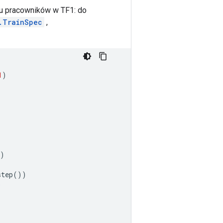
lu pracowników w TF1: do
.TrainSpec
,
1
)
)
step
())
)