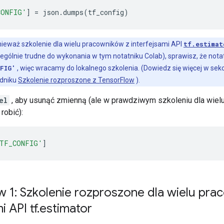
CONFIG'
]
=
 json
.
dumps
(
tf_config
)
nieważ szkolenie dla wielu pracowników z interfejsami API
tf.estimat
zególnie trudne do wykonania w tym notatniku Colab), sprawisz, że nota
FIG'
, więc wracamy do lokalnego szkolenia. (Dowiedz się więcej w sekc
dniku
Szkolenie rozproszone z TensorFlow
).
el
, aby usunąć zmienną (ale w prawdziwym szkoleniu dla wiel
robić):
TF_CONFIG'
]
w 1: Szkolenie rozproszone dla wielu pr
i API tf
.
estimator