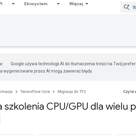
PI
Ekosystem
Więcej
Google używa technologii AI do tłumaczenia treści na Twój pref
ia wygenerowane przez AI mogą zawierać błędy.
ormacje
TensorFlow Core
Migracja do TF2
Czy te
a szkolenia CPU
/
GPU dla wielu 