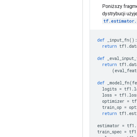
Poniższy fragme
dystrybucji uży
tf.estimator
def
 _input_fn
()
return
 tf1
.
dat
def
 _eval_input_
return
 tf1
.
dat
(
eval_feat
def
 _model_fn
(
fe
  logits 
=
 tf1
.
l
  loss 
=
 tf1
.
los
  optimizer 
=
 tf
  train_op 
=
 opt
return
 tf1
.
est
estimator 
=
 tf1
.
train_spec 
=
 tf1