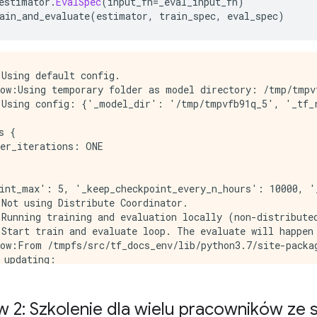
estimator
.
EvalSpec
(
input_fn
=
_eval_input_fn
)
ain_and_evaluate
(
estimator
,
 train_spec
,
 eval_spec
)
Using default config.

ow:Using temporary folder as model directory: /tmp/tmpvf
Using config: {'_model_dir': '/tmp/tmpvfb91q_5', '_tf_r
 {

er_iterations: ONE

oint_max': 5, '_keep_checkpoint_every_n_hours': 10000, '
Not using Distribute Coordinator.

Running training and evaluation locally (non-distributed
Start train and evaluate loop. The evaluate will happen 
ow:From /tmpfs/src/tf_docs_env/lib/python3.7/site-packag
 updating:

d_value. Variables in 2.X are initialized automatically 
Calling model_fn.

ow:From /tmpfs/src/tf_docs_env/lib/python3.7/site-packag
w 2: Szkolenie dla wielu pracowników ze 
 updating:
