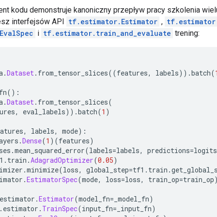
nt kodu demonstruje kanoniczny przepływ pracy szkolenia wie
jesz interfejsów API
tf.estimator.Estimator
,
tf.estimator
.EvalSpec
i
tf.estimator.train_and_evaluate
trening:
:
a
.
Dataset
.
from_tensor_slices
((
features
,
 labels
)).
batch
(
fn
():
a
.
Dataset
.
from_tensor_slices
(
ures
,
 eval_labels
)).
batch
(
1
)
atures
,
 labels
,
 mode
):
ayers
.
Dense
(
1
)(
features
)
ses
.
mean_squared_error
(
labels
=
labels
,
 predictions
=
logits
1
.
train
.
AdagradOptimizer
(
0.05
)
imizer
.
minimize
(
loss
,
 global_step
=
tf1
.
train
.
get_global_
imator
.
EstimatorSpec
(
mode
,
 loss
=
loss
,
 train_op
=
train_op
estimator
.
Estimator
(
model_fn
=
_model_fn
)
.
estimator
.
TrainSpec
(
input_fn
=
_input_fn
)