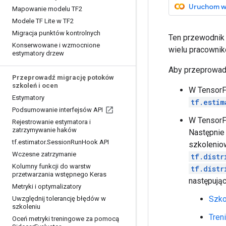
Uruchom w
Mapowanie modelu TF2
Modele TF Lite w TF2
Migracja punktów kontrolnych
Ten przewodnik 
Konserwowane i wzmocnione
wielu pracownik
estymatory drzew
Aby przeprowad
Przeprowadź migrację potoków
szkoleń i ocen
W TensorF
Estymatory
tf.estim
Podsumowanie interfejsów API
W TensorFl
Rejestrowanie estymatora i
zatrzymywanie haków
Następnie
tf
.
estimator
.
Session
Run
Hook API
szkolenio
Wczesne zatrzymanie
tf.distr
Kolumny funkcji do warstw
tf.distr
przetwarzania wstępnego Keras
następują
Metryki i optymalizatory
Szko
Uwzględnij tolerancję błędów w
szkoleniu
Tren
Oceń metryki treningowe za pomocą