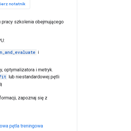
ierz notatnik
u pracy szkolenia obejmującego
PU:
in_and_evaluate
i
y, optymalizatora i metryk.
fit
lub niestandardowej pętli
ą
formacji, zapoznaj się z
owa pętla treningowa