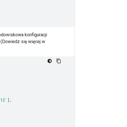
odowiskowa konfiguracji
 (Dowiedz się więcej w
212'
],