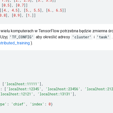
1.5
],
[
2.
,
2.5
],
[
3.
,
3.5
]]
[
0.5
],
[
0.7
]]
[[
4.
,
4.5
],
[
5.
,
5.5
],
[
6.
,
6.5
]]
0.8
],
[
0.9
],
[
1.
]]
 wielu komputerach w TensorFlow potrzebna będzie zmienna śr
 Użyj
'TF_CONFIG'
aby określić adresy
'cluster'
i
'task'
.
stributed_training
).
{
:
[
'localhost:11111'
],
:
[
'localhost:12345'
,
'localhost:23456'
,
'localhost:21
'localhost:12121'
,
'localhost:13131'
],
ype'
:
'chief'
,
'index'
:
0
}