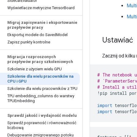
Sidecar
Evaluator
Mult
Wyświetlacze metryczne Tensor
Board
Mult
Migruj zapisywanie i eksportowanie
przepływów pracy
Eksportuj modele do Saved
Model
Ustawiać
Zapisz punkty kontrolne
Zacznij od kilk
Migracja rozproszonych
przepływów pracy szkoleniowych
Szkolenie z użyciem wielu GPU
# The notebook u
Szkolenie dla wielu pracowników na
# `ParameterServ
CPU i GPU
# Install a util
Szkolenie dla wielu pracowników z TPU
!
pip install por
TPU embedding
_
columns do warstwy
TPUEmbedding
import
 tensorflo
import
 tensorflo
Sprawdź jakość i wydajność modelu
Sprawdź poprawność i równoważność
liczbową
Debugowanie zmigrowanego potoku