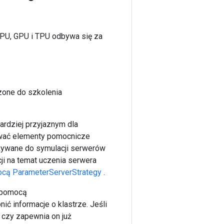
to the constructor

PU, GPU i TPU odbywa się za
..

t.

.

zone do szkolenia
..

t.

bardziej przyjaznym dla
.

rować elementy pomocnicze
używane do symulacji serwerów
cji na temat uczenia serwera
cą ParameterServerStrategy
.
pomocą
nić informacje o klastrze. Jeśli
 czy zapewnia on już