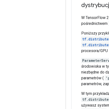
dystrybucj
Call initializer
INFO:tensorflow:
INFO:tensorflow:
W TensorFlow 2 
INFO:tensorflow:
pośrednictwem
INFO:tensorflow:
INFO:tensorflow:
Poniższy przykła
INFO:tensorflow:
INFO:tensorflow:
tf.distribut
INFO:tensorflow:
tf.distribut
INFO:tensorflow:
procesora/GPU 
INFO:tensorflow:
INFO:tensorflow:
ParameterSer
INFO:tensorflow:
środowiska w ty
INFO:tensorflow:
niezbędne do dz
INFO:tensorflow:
INFO:tensorflow:
parametrów (
'
INFO:tensorflow:
parametrów, za
INFO:tensorflow:
INFO:tensorflow:
W tym przykładz
INFO:tensorflow:
tf.distribut
INFO:tensorflow:
używasz systemu
INFO:tensorflow: